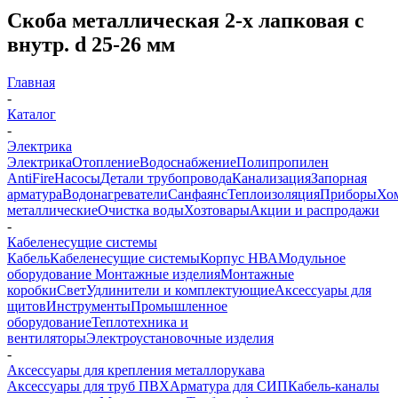
Скоба металлическая 2-х лапковая с
внутр. d 25-26 мм
Главная
-
Каталог
-
Электрика
Электрика
Отопление
Водоснабжение
Полипропилен
AntiFire
Насосы
Детали трубопровода
Канализация
Запорная
арматура
Водонагреватели
Санфаянс
Теплоизоляция
Приборы
Хо
металлические
Очистка воды
Хозтовары
Акции и распродажи
-
Кабеленесущие системы
Кабель
Кабеленесущие системы
Корпус НВА
Модульное
оборудование
Монтажные изделия
Монтажные
коробки
Свет
Удлинители и комплектующие
Аксессуары для
щитов
Инструменты
Промышленное
оборудование
Теплотехника и
вентиляторы
Электроустановочные изделия
-
Аксессуары для крепления металлорукава
Аксессуары для труб ПВХ
Арматура для СИП
Кабель-каналы