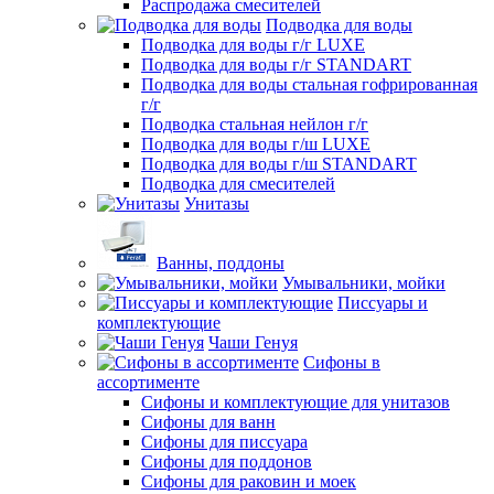
Распродажа смесителей
Подводка для воды
Подводка для воды г/г LUXE
Подводка для воды г/г STANDART
Подводка для воды стальная гофрированная
г/г
Подводка стальная нейлон г/г
Подводка для воды г/ш LUXE
Подводка для воды г/ш STANDART
Подводка для смесителей
Унитазы
Ванны, поддоны
Умывальники, мойки
Писсуары и
комплектующие
Чаши Генуя
Сифоны в
ассортименте
Сифоны и комплектующие для унитазов
Сифоны для ванн
Сифоны для писсуара
Сифоны для поддонов
Сифоны для раковин и моек