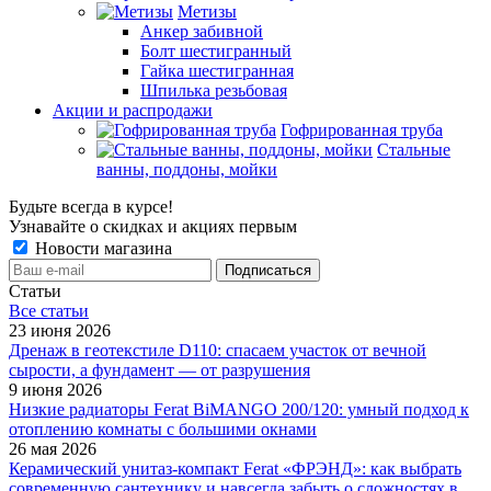
Метизы
Анкер забивной
Болт шестигранный
Гайка шестигранная
Шпилька резьбовая
Акции и распродажи
Гофрированная труба
Стальные
ванны, поддоны, мойки
Будьте всегда в курсе!
Узнавайте о скидках и акциях первым
Новости магазина
Статьи
Все cтатьи
23 июня 2026
Дренаж в геотекстиле D110: спасаем участок от вечной
сырости, а фундамент — от разрушения
9 июня 2026
Низкие радиаторы Ferat BiMANGO 200/120: умный подход к
отоплению комнаты с большими окнами
26 мая 2026
Керамический унитаз-компакт Ferat «ФРЭНД»: как выбрать
современную сантехнику и навсегда забыть о сложностях в