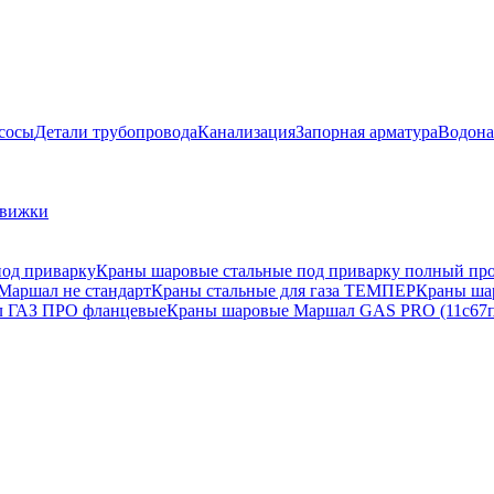
сосы
Детали трубопровода
Канализация
Запорная арматура
Водона
движки
под приварку
Краны шаровые стальные под приварку полный пр
Маршал не стандарт
Краны стальные для газа ТЕМПЕР
Краны ша
 ГАЗ ПРО фланцевые
Краны шаровые Маршал GAS PRO (11с67п