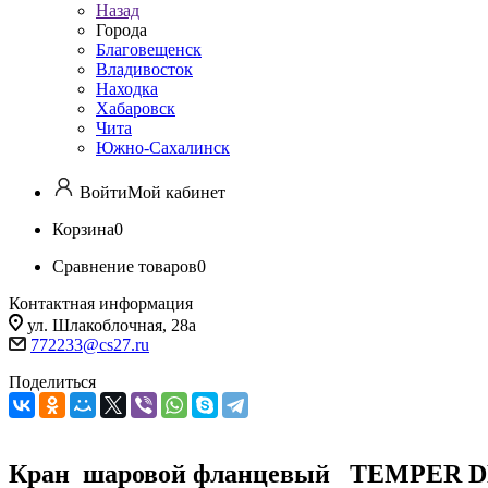
Назад
Города
Благовещенск
Владивосток
Находка
Хабаровск
Чита
Южно-Сахалинск
Войти
Мой кабинет
Корзина
0
Сравнение товаров
0
Контактная информация
ул. Шлакоблочная, 28а
772233@cs27.ru
Поделиться
Кран шаровой фланцевый TEMPER D