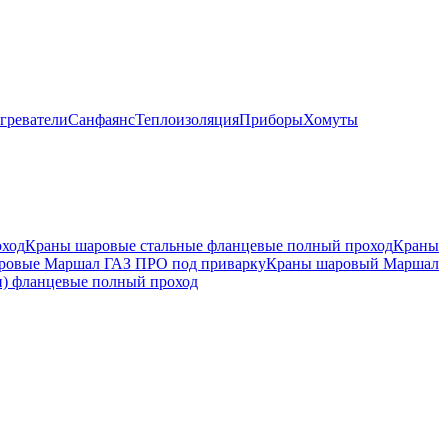
греватели
Санфаянс
Теплоизоляция
Приборы
Хомуты
оход
Краны шаровые стальные фланцевые полный проход
Краны
ровые Маршал ГАЗ ПРО под приварку
Краны шаровый Маршал
) фланцевые полный проход