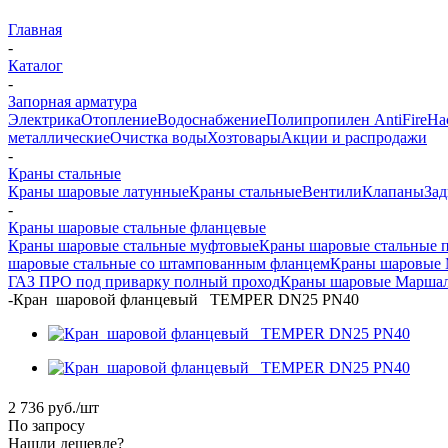
Главная
-
Каталог
-
Запорная арматура
Электрика
Отопление
Водоснабжение
Полипропилен AntiFire
На
металлические
Очистка воды
Хозтовары
Акции и распродажи
-
Краны стальные
Краны шаровые латунные
Краны стальные
Вентили
Клапаны
За
-
Краны шаровые стальные фланцевые
Краны шаровые стальные муфтовые
Краны шаровые стальные 
шаровые стальные со штампованным фланцем
Краны шаровые 
ГАЗ ПРО под приварку полный проход
Краны шаровые Маршал
-
Кран шаровой фланцевый TEMPER DN25 PN40
2 736
руб.
/шт
По запросу
Нашли дешевле?