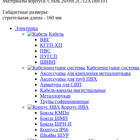
Материалы корпуса: Сталь 20/09Г2С/12Х18Н10Т
Габаритные размеры:
стрительная длина - 160 мм
Электрика
Кабель
ВВГ
КГТП-ХП
ПВС
ПУГСП
ШВВП
Кабеленесущие системы
Аксессуары для крепления металлорукава
Аксессуары для труб ПВХ
Арматура для СИП
Кабель-каналы магистральные
Металлорукав
Трубы гофрированные
Корпус НВА
Боксы КМПн
Боксы ЩМП
Боксы ЩРН-П
Корпуса IP66
Шкафы ЩУР