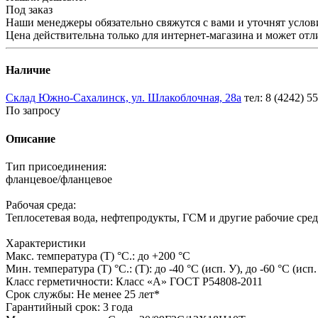
Под заказ
Наши менеджеры обязательно свяжутся с вами и уточнят услови
Цена действительна только для интернет-магазина и может отл
Наличие
Склад Южно-Сахалинск, ул. Шлакоблочная, 28а
тел: 8 (4242) 5
По запросу
Описание
Тип присоединения:
фланцевое/фланцевое
Рабочая среда:
Теплосетевая вода, нефтепродукты, ГСМ и другие рабочие сред
Характеристики
Макс. температура (Т) °С.: до +200 °С
Мин. температура (Т) °С.: (Т): до -40 °С (исп. У), до -60 °С (исп
Класс герметичности: Класс «А» ГОСТ Р54808-2011
Срок службы: Не менее 25 лет*
Гарантийный срок: 3 года