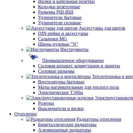
Вилки и кабельные розетки
Колодки розеточные
Разъемы РШ-ВШ
Удлинители бытовые
Удлинители силовые
Аксессуары для щитов
DIN-рейки и аксессуары
Сальники MG
Шины нулевые "N"
Инструменты
Промышленное оборудование
Силовая аппарат. коммутации и защиты
Силовые разъемы
Теплотехника и ве
Вентиляторы бытовые
Маты нагревательные для теплого пола
Электрические ТЭНы
Электроустановоч
Розетки
Выключатели и вилки
Отопление
Радиаторы отопления
Биметаллические радиаторы
Алюминиевые радиаторы