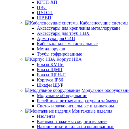
КГТП-ХП
ПВС
ПУГСП
ШВВП
Кабеленесущие системы
Аксессуары для крепления металлорукава
Аксессуары для труб ПВХ
Арматура для СИП
Кабель-каналы магистральные
Металлорукав
Трубы гофрированные
Корпус НВА
Боксы КМПн
Боксы ЩМП
Боксы ЩРН-П
Корпуса IP66
Шкафы ЩУР
Модульное оборудован
Модульное оборудование
Релейно-защитная аппаратура и таймеры
Свето- и звукосигнальные индикаторы
Монтажные изделия
Изолента
Клеммы и зажимы соединительные
Наконечники и гильзы изолированные