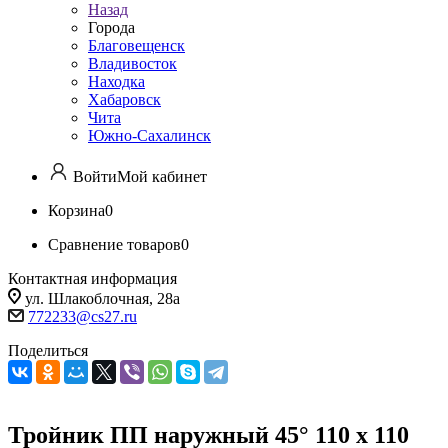
Назад
Города
Благовещенск
Владивосток
Находка
Хабаровск
Чита
Южно-Сахалинск
Войти
Мой кабинет
Корзина
0
Сравнение товаров
0
Контактная информация
ул. Шлакоблочная, 28а
772233@cs27.ru
Поделиться
Тройник ПП наружный 45° 110 х 110