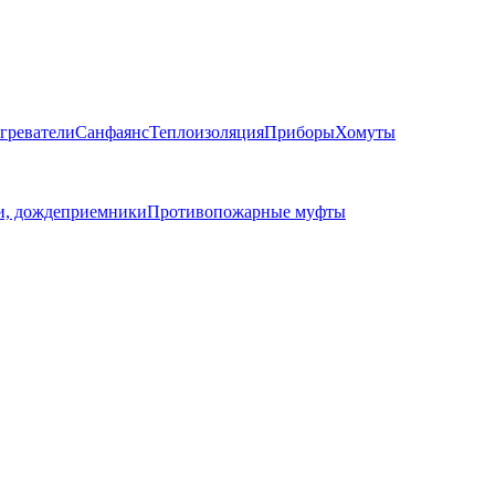
греватели
Санфаянс
Теплоизоляция
Приборы
Хомуты
, дождеприемники
Противопожарные муфты