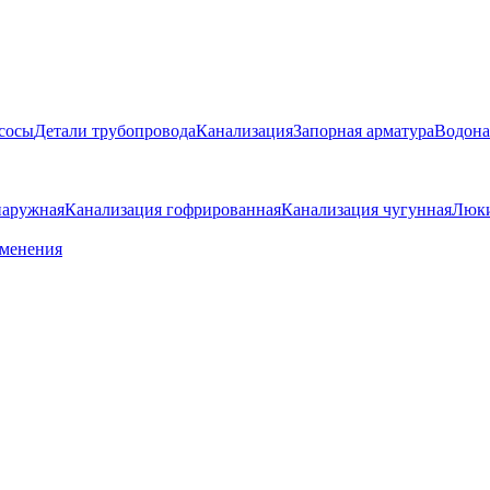
сосы
Детали трубопровода
Канализация
Запорная арматура
Водона
наружная
Канализация гофрированная
Канализация чугунная
Люки
именения