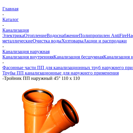
Главная
-
Каталог
-
Канализация
Электрика
Отопление
Водоснабжение
Полипропилен AntiFire
На
металлические
Очистка воды
Хозтовары
Акции и распродажи
-
Канализация наружная
Канализация внутренняя
Канализация бесшумная
Канализация 
-
Фасонные части ПП для канализационных труб наружнего пр
Трубы ПП канализационные для наружнего применения
-
Тройник ПП наружный 45° 110 х 110