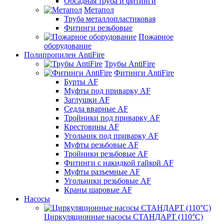
Обсадная труба и фитинги
Метапол
Труба металлопластиковая
Фитинги резьбовые
Пожарное
оборудование
Полипропилен AntiFire
Трубы AntiFire
Фитинги AntiFire
Бурты AF
Муфты под приварку AF
Заглушки AF
Седла вварные AF
Тройники под приварку AF
Крестовины AF
Угольник под приварку AF
Муфты резьбовые AF
Тройники резьбовые AF
Фитинги с накидкой гайкой AF
Муфты разъемные AF
Угольники резьбовые AF
Краны шаровые AF
Насосы
Циркуляционные насосы СТАНДАРТ (110°C)