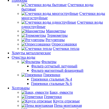
Приборы
Счетчики воды
бытовые
Счетчики воды
многоструйные
Счетчики воды
одноструйные
Манометры
Термометры
Регуляторы
Опрессовщики
Счетчики тепла
Хомуты металлические
Очистка воды
Фильтры
Фильтр сетчатый латунный
Фильтр магнитный фланцевый
Грязевики
Грязевики стальные № 4
Грязевики стальные № 6
Хозтовары
Баки, емкости
Герметики
Круги отрезные
Пена монтажная