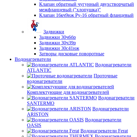
Клапан обратный чугунный двухстворчатый
межфланцевый ("хлопушка)"
Клапан 16кч9нж Ру-16 обратный фланцевый
Задвижки
Задвижки 30ч6бр
Задвижки 30ч39р
Задвижки 30с41нж
Затворы дисковые поворотные
Водонагреватели
Водонагреватели
ATLANTIC
Проточные
водонагреватели
Комплектующие для водонагревателей
Водонагреватели
SANTERMO
Водонагреватели
ARISTON
Водонагреватели
OASIS
Водонагреватели Ferat
Водонагреватели