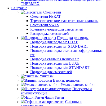
THERMEX
Санфаянс
Смесители
Смесители FERAT
Термостатические смесительные клапаны
Смесители SWES
Комплектующие для смесителей
Распродажа смесителей
Подводка для воды
Подводка для воды г/г LUXE
Подводка для воды г/г STANDART
Подводка для воды стальная гофрированная
г/г
Подводка стальная нейлон г/г
Подводка для воды г/ш LUXE
Подводка для воды г/ш STANDART
Подводка для смесителей
Унитазы
Ванны, поддоны
Умывальники, мойки
Писсуары и
комплектующие
Чаши Генуя
Сифоны в
ассортименте