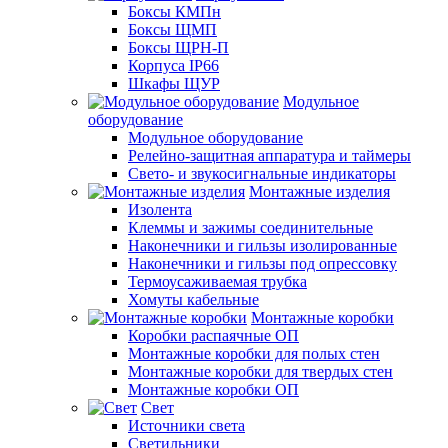
Боксы КМПн
Боксы ЩМП
Боксы ЩРН-П
Корпуса IP66
Шкафы ЩУР
Модульное
оборудование
Модульное оборудование
Релейно-защитная аппаратура и таймеры
Свето- и звукосигнальные индикаторы
Монтажные изделия
Изолента
Клеммы и зажимы соединительные
Наконечники и гильзы изолированные
Наконечники и гильзы под опрессовку
Термоусаживаемая трубка
Хомуты кабельные
Монтажные коробки
Коробки распаячные ОП
Монтажные коробки для полых стен
Монтажные коробки для твердых стен
Монтажные коробки ОП
Свет
Источники света
Светильники