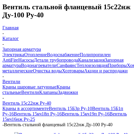
Вентиль стальной фланцевый 15с22нж
Ду-100 Ру-40
Главная
-
Каталог
-
Запорная арматура
Электрика
Отопление
Водоснабжение
Полипропилен
AntiFire
Насосы
Детали трубопровода
Канализация
Запорная
арматура
Водонагреватели
Санфаянс
Теплоизоляция
Приборы
Хо
металлические
Очистка воды
Хозтовары
Акции и распродажи
-
Вентили
Краны шаровые латунные
Краны
стальные
Вентили
Клапаны
Задвижки
-
Вентиль 15с22нж Ру-40
Краны в ассортименте
Вентиль 15Б3р Ру-10
Вентиль 15Б1п
Ру-16
Вентиль 15кч18п Ру-16
Вентиль 15кч19п Ру-16
Вентиль
15кч16нж Ру-25
-
Вентиль стальной фланцевый 15с22нж Ду-100 Ру-40