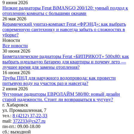
9 июня 2026
Низкие радиаторы Ferat BiMANGO 200/120: умный подход к
отоплению комнаты с большими окнами
26 мая 2026
Керамический унитаз-компакт Ferat «ФРЭНД»: как выбрать
современную сантехнику и навсегда забыть о сложностях в
уборке?
Новости
Все новости
30 июня 2026
Биметаллические радиаторы Ferat «БИПРИКОТ» 500x80: как
выбрать идеальную батарею для квартиры и почему лето —
лучшее время для замены отопления?
16 июня 2026
Трубы ПНД для наружного водопровода: как провести
питьевую воду на участок раз и навсегда?
2 июня 2026
Чугунные радиаторы ЕВРОЛАЙМ 580/80: новый дизайн
старой надежности. Стоит ли возвращаться к чугуну?
г. Хабаровск
ул. Промышленная, 7
тел.:
8 (4212) 37-22-33
mail:
372233@cs27.ru
пн-пт.: 09.00-18.00
сб.: выходной