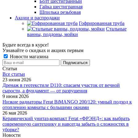
Болт шестигранный
Гайка шестигранная
Шпилька резьбовая
Акции и распродажи
Гофрированная труба
Стальные
ванны, поддоны, мойки
Будьте всегда в курсе!
Узнавайте о скидках и акциях первым
Новости магазина
Статьи
Все cтатьи
23 июня 2026
Дренаж в геотекстиле D110: спасаем участок от вечной
сырости, а фундамент — от разрушения
9 июня 2026
Низкие радиаторы Ferat BiMANGO 200/120: умный подход к
отоплению комнаты с большими окнами
26 мая 2026
Керамический унитаз-компакт Ferat «ФРЭНД»: как выбрать
современную сантехнику и навсегда забыть о сложностях в
уборке?
Новости