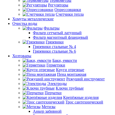
Термометры
Регуляторы
Опрессовщики
Счетчики тепла
Хомуты металлические
Очистка воды
Фильтры
Фильтр сетчатый латунный
Фильтр магнитный фланцевый
Грязевики
Грязевики стальные № 4
Грязевики стальные № 6
Хозтовары
Баки, емкости
Герметики
Круги отрезные
Пена монтажная
Режущий инструмент
Электроды
Ключи трубные
Перчатки
Крепёжные изделия
Трос сантехнический
Метизы
Анкер забивной