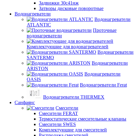
Задвижки 30с41нж
Затворы дисковые поворотные
Водонагреватели
Водонагреватели
ATLANTIC
Проточные
водонагреватели
Комплектующие для водонагревателей
Водонагреватели
SANTERMO
Водонагреватели
ARISTON
Водонагреватели
OASIS
Водонагреватели Ferat
Водонагреватели THERMEX
Санфаянс
Смесители
Смесители FERAT
Термостатические смесительные клапаны
Смесители SWES
Комплектующие для смесителей
Распродажа смесителей