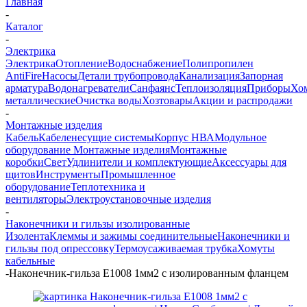
Главная
-
Каталог
-
Электрика
Электрика
Отопление
Водоснабжение
Полипропилен
AntiFire
Насосы
Детали трубопровода
Канализация
Запорная
арматура
Водонагреватели
Санфаянс
Теплоизоляция
Приборы
Хо
металлические
Очистка воды
Хозтовары
Акции и распродажи
-
Монтажные изделия
Кабель
Кабеленесущие системы
Корпус НВА
Модульное
оборудование
Монтажные изделия
Монтажные
коробки
Свет
Удлинители и комплектующие
Аксессуары для
щитов
Инструменты
Промышленное
оборудование
Теплотехника и
вентиляторы
Электроустановочные изделия
-
Наконечники и гильзы изолированные
Изолента
Клеммы и зажимы соединительные
Наконечники и
гильзы под опрессовку
Термоусаживаемая трубка
Хомуты
кабельные
-
Наконечник-гильза Е1008 1мм2 с изолированным фланцем