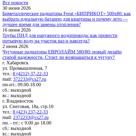
Все новости
30 июня 2026
Биметаллические радиаторы Ferat «БИПРИКОТ» 500x80: как
выбрать идеальную батарею для квартиры и почему лето —
лучшее время для замены отопления?
16 июня 2026
Трубы ПНД для наружного водопровода: как провести
питьевую воду на участок раз и навсегда?
2 июня 2026
Чугунные радиаторы ЕВРОЛАЙМ 580/80: новый дизайн
старой надежности. Стоит ли возвращаться к чугуну?
г. Хабаровск
ул. Промышленная, 7
тел.:
8 (4212) 37-22-33
mail:
372233@cs27.ru
пн-пт.: 09.00-18.00
сб.: выходной
вс.: выходной
г. Владивосток
ул. Снеговая, 18а, стр.10
тел.:
8 (423) 237-22-33
mail:
2372233@cs27.ru
пн. - пт.: с 9.00 до 18.00
сб.: выходной
вс.: выходной