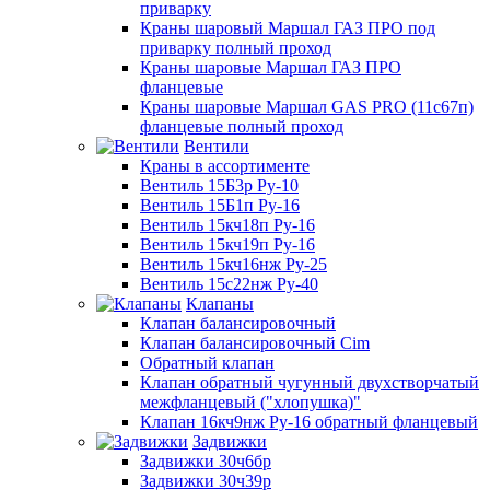
приварку
Краны шаровый Маршал ГАЗ ПРО под
приварку полный проход
Краны шаровые Маршал ГАЗ ПРО
фланцевые
Краны шаровые Маршал GAS PRO (11с67п)
фланцевые полный проход
Вентили
Краны в ассортименте
Вентиль 15Б3р Ру-10
Вентиль 15Б1п Ру-16
Вентиль 15кч18п Ру-16
Вентиль 15кч19п Ру-16
Вентиль 15кч16нж Ру-25
Вентиль 15с22нж Ру-40
Клапаны
Клапан балансировочный
Клапан балансировочный Cim
Обратный клапан
Клапан обратный чугунный двухстворчатый
межфланцевый ("хлопушка)"
Клапан 16кч9нж Ру-16 обратный фланцевый
Задвижки
Задвижки 30ч6бр
Задвижки 30ч39р