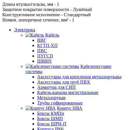
Длина втулки/гильзы, мм - 1
Защитное покрытие поверхности - Лужёный
Конструктивное исполнение - Стандартный
Номин. поперечное сечение, мм² - 1
Электрика
Кабель
ВВГ
КГТП-ХП
ПВС
ПУГСП
ШВВП
Кабеленесущие
системы
Аксессуары для крепления металлорукава
Аксессуары для труб ПВХ
Арматура для СИП
Кабель-каналы магистральные
Металлорукав
Трубы гофрированные
Корпус НВА
Боксы КМПн
Боксы ЩМП
Боксы ЩРН-П
Корпуса IP66