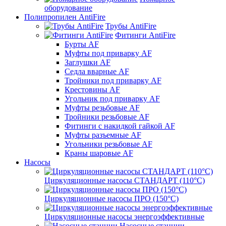
оборудование
Полипропилен AntiFire
Трубы AntiFire
Фитинги AntiFire
Бурты AF
Муфты под приварку AF
Заглушки AF
Седла вварные AF
Тройники под приварку AF
Крестовины AF
Угольник под приварку AF
Муфты резьбовые AF
Тройники резьбовые AF
Фитинги с накидкой гайкой AF
Муфты разъемные AF
Угольники резьбовые AF
Краны шаровые AF
Насосы
Циркуляционные насосы СТАНДАРТ (110°C)
Циркуляционные насосы ПРО (150°C)
Циркуляционные насосы энергоэффективные
Насосные станции