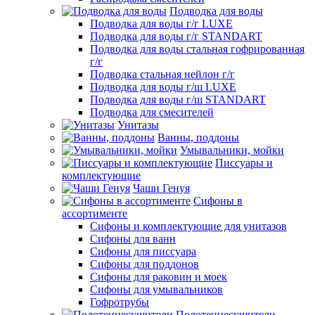
Подводка для воды
Подводка для воды г/г LUXE
Подводка для воды г/г STANDART
Подводка для воды стальная гофрированная
г/г
Подводка стальная нейлон г/г
Подводка для воды г/ш LUXE
Подводка для воды г/ш STANDART
Подводка для смесителей
Унитазы
Ванны, поддоны
Умывальники, мойки
Писсуары и
комплектующие
Чаши Генуя
Сифоны в
ассортименте
Сифоны и комплектующие для унитазов
Сифоны для ванн
Сифоны для писсуара
Сифоны для поддонов
Сифоны для раковин и моек
Сифоны для умывальников
Гофротрубы
Полотенцесушители