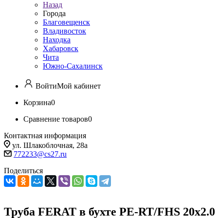
Назад
Города
Благовещенск
Владивосток
Находка
Хабаровск
Чита
Южно-Сахалинск
Войти
Мой кабинет
Корзина
0
Сравнение товаров
0
Контактная информация
ул. Шлакоблочная, 28а
772233@cs27.ru
Поделиться
Труба FERAT в бухте PE-RT/FHS 20х2.0 