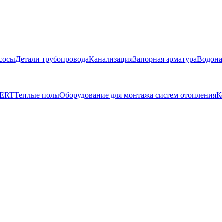
сосы
Детали трубопровода
Канализация
Запорная арматура
Водона
BERT
Теплые полы
Оборудование для монтажа систем отопления
К