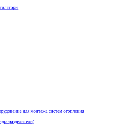
нтиляторы
рудование для монтажа систем отопления
идроразделители)