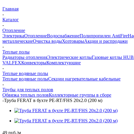
Главная
-
Каталог
-
Отопление
Электрика
Отопление
Водоснабжение
Полипропилен AntiFire
На
металлические
Очистка воды
Хозтовары
Акции и распродажи
-
Теплые полы
Радиаторы отопления
Электрические котлы
Газовые котлы HU
VALFEX
Конвекторы
Комплектующие
-
Теплые водяные полы
Теплые водяные полы
Секции нагревательные кабельные
-
Трубы для теплых полов
Обвязка теплых полов
Коллекторные группы в сборе
-
Труба FERAT в бухте PE-RT/FHS 20х2.0 (200 м)
49
руб.
/м