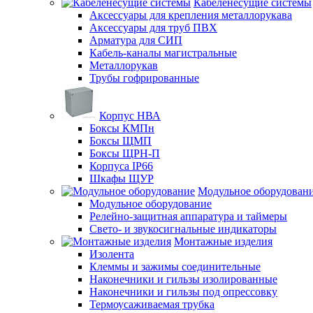
Кабеленесущие системы
Аксессуары для крепления металлорукава
Аксессуары для труб ПВХ
Арматура для СИП
Кабель-каналы магистральные
Металлорукав
Трубы гофрированные
Корпус НВА
Боксы КМПн
Боксы ЩМП
Боксы ЩРН-П
Корпуса IP66
Шкафы ЩУР
Модульное оборудован
Модульное оборудование
Релейно-защитная аппаратура и таймеры
Свето- и звукосигнальные индикаторы
Монтажные изделия
Изолента
Клеммы и зажимы соединительные
Наконечники и гильзы изолированные
Наконечники и гильзы под опрессовку
Термоусаживаемая трубка