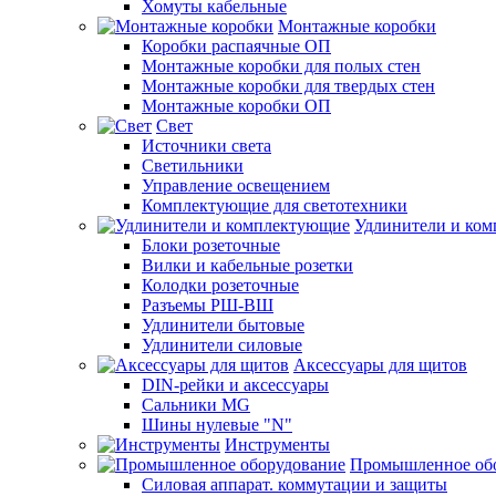
Хомуты кабельные
Монтажные коробки
Коробки распаячные ОП
Монтажные коробки для полых стен
Монтажные коробки для твердых стен
Монтажные коробки ОП
Свет
Источники света
Светильники
Управление освещением
Комплектующие для светотехники
Удлинители и ко
Блоки розеточные
Вилки и кабельные розетки
Колодки розеточные
Разъемы РШ-ВШ
Удлинители бытовые
Удлинители силовые
Аксессуары для щитов
DIN-рейки и аксессуары
Сальники MG
Шины нулевые "N"
Инструменты
Промышленное об
Силовая аппарат. коммутации и защиты