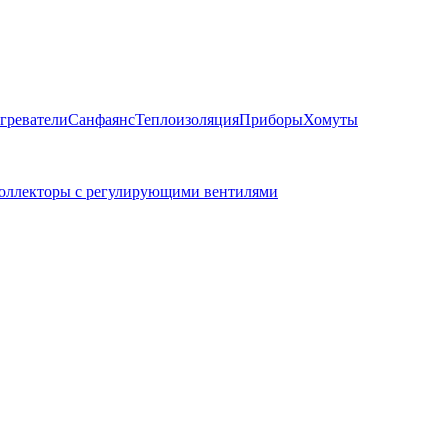
греватели
Санфаянс
Теплоизоляция
Приборы
Хомуты
оллекторы с регулирующими вентилями