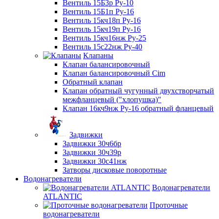
Вентиль 15Б3р Ру-10
Вентиль 15Б1п Ру-16
Вентиль 15кч18п Ру-16
Вентиль 15кч19п Ру-16
Вентиль 15кч16нж Ру-25
Вентиль 15с22нж Ру-40
Клапаны
Клапан балансировочный
Клапан балансировочный Cim
Обратный клапан
Клапан обратный чугунный двухстворчатый
межфланцевый ("хлопушка)"
Клапан 16кч9нж Ру-16 обратный фланцевый
Задвижки
Задвижки 30ч6бр
Задвижки 30ч39р
Задвижки 30с41нж
Затворы дисковые поворотные
Водонагреватели
Водонагреватели
ATLANTIC
Проточные
водонагреватели