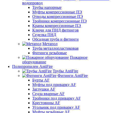
водопровод
Трубы напорные
Муфты компрессионные ПЭ
Отводы компрессионные ПЭ
Тройники компрессионные ПЭ
Краны компрессионные ПЭ
Ключи для ПНД фитингов
Седелка ПНД
Обсадная труба и фитинги
Метапол
Труба металлопластиковая
Фитинги резьбовые
Пожарное
оборудование
Полипропилен AntiFire
Трубы AntiFire
Фитинги AntiFire
Бурты AF
Муфты под приварку AF
Заглушки AF
Седла вварные AF
Тройники под приварку AF
Крестовины AF
Угольник под приварку AF
Муфты резьбовые AF