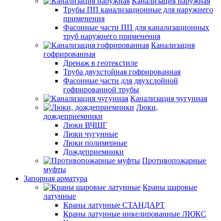
Канализация наружная
Трубы ПП канализационные для наружнего
применения
Фасонные части ПП для канализационных
труб наружнего применения
Канализация
гофрированная
Дренаж в геотекстиле
Труба двухстойная гофрированная
Фасонные части для двухслойной
гофрированной трубы
Канализация чугунная
Люки,
дождеприемники
Люки ВЧШГ
Люки чугунные
Люки полимерные
Дождеприемники
Противопожарные
муфты
Запорная арматура
Краны шаровые
латунные
Краны латунные СТАНДАРТ
Краны латунные никелированные ЛЮКС