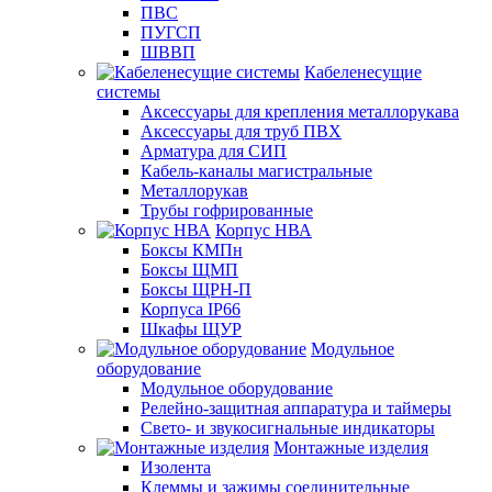
ПВС
ПУГСП
ШВВП
Кабеленесущие
системы
Аксессуары для крепления металлорукава
Аксессуары для труб ПВХ
Арматура для СИП
Кабель-каналы магистральные
Металлорукав
Трубы гофрированные
Корпус НВА
Боксы КМПн
Боксы ЩМП
Боксы ЩРН-П
Корпуса IP66
Шкафы ЩУР
Модульное
оборудование
Модульное оборудование
Релейно-защитная аппаратура и таймеры
Свето- и звукосигнальные индикаторы
Монтажные изделия
Изолента
Клеммы и зажимы соединительные