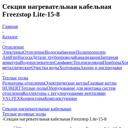
Секция нагревательная кабельная
Freezstop Lite-15-8
Главная
-
Каталог
-
Отопление
Электрика
Отопление
Водоснабжение
Полипропилен
AntiFire
Насосы
Детали трубопровода
Канализация
Запорная
арматура
Водонагреватели
Санфаянс
Теплоизоляция
Приборы
Хо
металлические
Очистка воды
Хозтовары
Акции и распродажи
-
Теплые полы
Радиаторы отопления
Электрические котлы
Газовые котлы
HUBERT
Теплые полы
Оборудование для монтажа систем
отопления
Коллекторы с регулирующими вентилями
VALFEX
Конвекторы
Комплектующие
-
Секции нагревательные кабельные
Теплые водяные полы
-
Секция нагревательная кабельная Freezstop Lite-15-8