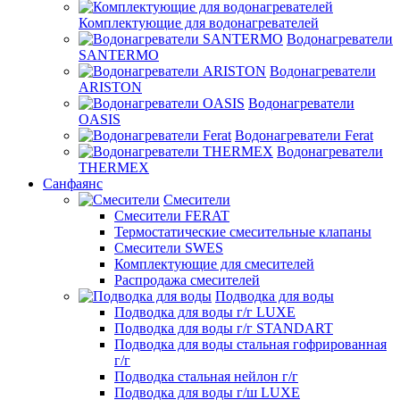
Комплектующие для водонагревателей
Водонагреватели
SANTERMO
Водонагреватели
ARISTON
Водонагреватели
OASIS
Водонагреватели Ferat
Водонагреватели
THERMEX
Санфаянс
Смесители
Смесители FERAT
Термостатические смесительные клапаны
Смесители SWES
Комплектующие для смесителей
Распродажа смесителей
Подводка для воды
Подводка для воды г/г LUXE
Подводка для воды г/г STANDART
Подводка для воды стальная гофрированная
г/г
Подводка стальная нейлон г/г
Подводка для воды г/ш LUXE