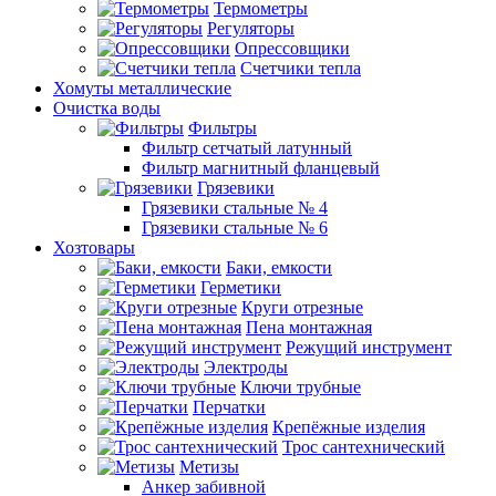
Термометры
Регуляторы
Опрессовщики
Счетчики тепла
Хомуты металлические
Очистка воды
Фильтры
Фильтр сетчатый латунный
Фильтр магнитный фланцевый
Грязевики
Грязевики стальные № 4
Грязевики стальные № 6
Хозтовары
Баки, емкости
Герметики
Круги отрезные
Пена монтажная
Режущий инструмент
Электроды
Ключи трубные
Перчатки
Крепёжные изделия
Трос сантехнический
Метизы
Анкер забивной