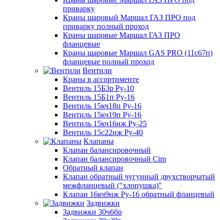
приварку
Краны шаровый Маршал ГАЗ ПРО под
приварку полный проход
Краны шаровые Маршал ГАЗ ПРО
фланцевые
Краны шаровые Маршал GAS PRO (11с67п)
фланцевые полный проход
Вентили
Краны в ассортименте
Вентиль 15Б3р Ру-10
Вентиль 15Б1п Ру-16
Вентиль 15кч18п Ру-16
Вентиль 15кч19п Ру-16
Вентиль 15кч16нж Ру-25
Вентиль 15с22нж Ру-40
Клапаны
Клапан балансировочный
Клапан балансировочный Cim
Обратный клапан
Клапан обратный чугунный двухстворчатый
межфланцевый ("хлопушка)"
Клапан 16кч9нж Ру-16 обратный фланцевый
Задвижки
Задвижки 30ч6бр