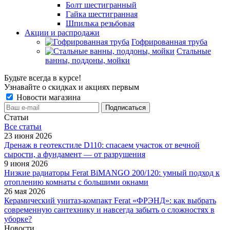
Болт шестигранный
Гайка шестигранная
Шпилька резьбовая
Акции и распродажи
Гофрированная труба
Стальные
ванны, поддоны, мойки
Будьте всегда в курсе!
Узнавайте о скидках и акциях первым
Новости магазина
Статьи
Все cтатьи
23 июня 2026
Дренаж в геотекстиле D110: спасаем участок от вечной
сырости, а фундамент — от разрушения
9 июня 2026
Низкие радиаторы Ferat BiMANGO 200/120: умный подход к
отоплению комнаты с большими окнами
26 мая 2026
Керамический унитаз-компакт Ferat «ФРЭНД»: как выбрать
современную сантехнику и навсегда забыть о сложностях в
уборке?
Новости