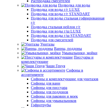
Распродажа смесителей
Подводка для воды
Подводка для воды г/г LUXE
Подводка для воды г/г STANDART
Подводка для воды стальная гофрированная
г/г
Подводка стальная нейлон г/г
Подводка для воды г/ш LUXE
Подводка для воды г/ш STANDART
Подводка для смесителей
Унитазы
Ванны, поддоны
Умывальники, мойки
Писсуары и
комплектующие
Чаши Генуя
Сифоны в
ассортименте
Сифоны и комплектующие для унитазов
Сифоны для ванн
Сифоны для писсуара
Сифоны для поддонов
Сифоны для раковин и моек
Сифоны для умывальников
Гофротрубы