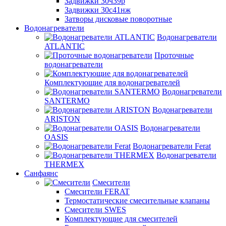
Задвижки 30ч39р
Задвижки 30с41нж
Затворы дисковые поворотные
Водонагреватели
Водонагреватели
ATLANTIC
Проточные
водонагреватели
Комплектующие для водонагревателей
Водонагреватели
SANTERMO
Водонагреватели
ARISTON
Водонагреватели
OASIS
Водонагреватели Ferat
Водонагреватели
THERMEX
Санфаянс
Смесители
Смесители FERAT
Термостатические смесительные клапаны
Смесители SWES
Комплектующие для смесителей