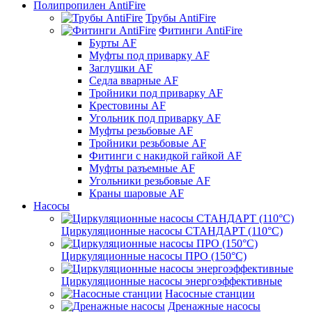
Полипропилен AntiFire
Трубы AntiFire
Фитинги AntiFire
Бурты AF
Муфты под приварку AF
Заглушки AF
Седла вварные AF
Тройники под приварку AF
Крестовины AF
Угольник под приварку AF
Муфты резьбовые AF
Тройники резьбовые AF
Фитинги с накидкой гайкой AF
Муфты разъемные AF
Угольники резьбовые AF
Краны шаровые AF
Насосы
Циркуляционные насосы СТАНДАРТ (110°C)
Циркуляционные насосы ПРО (150°C)
Циркуляционные насосы энергоэффективные
Насосные станции
Дренажные насосы