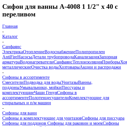
Сифон для ванны A-4008 1 1/2" х 40 с
переливом
Главная
-
Каталог
-
Санфаянс
Электрика
Отопление
Водоснабжение
Полипропилен
AntiFire
Насосы
Детали трубопровода
Канализация
Запорная
арматура
Водонагреватели
Санфаянс
Теплоизоляция
Приборы
Хо
металлические
Очистка воды
Хозтовары
Акции и распродажи
-
Сифоны в ассортименте
Смесители
Подводка для воды
Унитазы
Ванны,
поддоны
Умывальники, мойки
Писсуары и
комплектующие
Чаши Генуя
Сифоны в
ассортименте
Полотенцесушители
Комплектующие для
стиральных и п/м машин
-
Сифоны для ванн
Сифоны и комплектующие для унитазов
Сифоны для писсуара
Сифоны для поддонов
Сифоны для раковин и моек
Сифоны