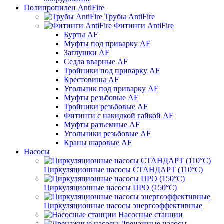
Полипропилен AntiFire
Трубы AntiFire
Фитинги AntiFire
Бурты AF
Муфты под приварку AF
Заглушки AF
Седла вварные AF
Тройники под приварку AF
Крестовины AF
Угольник под приварку AF
Муфты резьбовые AF
Тройники резьбовые AF
Фитинги с накидкой гайкой AF
Муфты разъемные AF
Угольники резьбовые AF
Краны шаровые AF
Насосы
Циркуляционные насосы СТАНДАРТ (110°C)
Циркуляционные насосы ПРО (150°C)
Циркуляционные насосы энергоэффективные
Насосные станции
Дренажные насосы