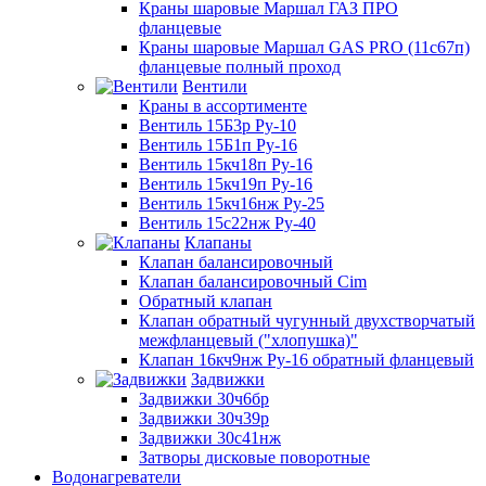
Краны шаровые Маршал ГАЗ ПРО
фланцевые
Краны шаровые Маршал GAS PRO (11с67п)
фланцевые полный проход
Вентили
Краны в ассортименте
Вентиль 15Б3р Ру-10
Вентиль 15Б1п Ру-16
Вентиль 15кч18п Ру-16
Вентиль 15кч19п Ру-16
Вентиль 15кч16нж Ру-25
Вентиль 15с22нж Ру-40
Клапаны
Клапан балансировочный
Клапан балансировочный Cim
Обратный клапан
Клапан обратный чугунный двухстворчатый
межфланцевый ("хлопушка)"
Клапан 16кч9нж Ру-16 обратный фланцевый
Задвижки
Задвижки 30ч6бр
Задвижки 30ч39р
Задвижки 30с41нж
Затворы дисковые поворотные
Водонагреватели