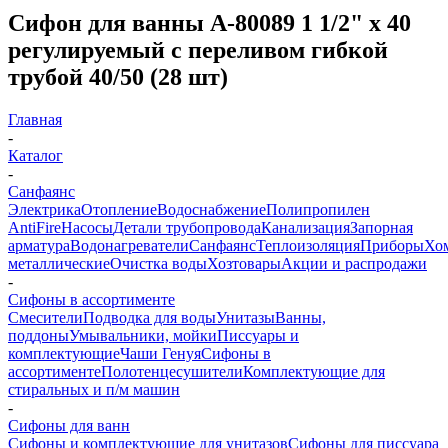
Сифон для ванны A-80089 1 1/2" х 40
регулируемый с переливом гибкой
трубой 40/50 (28 шт)
Главная
-
Каталог
-
Санфаянс
Электрика
Отопление
Водоснабжение
Полипропилен
AntiFire
Насосы
Детали трубопровода
Канализация
Запорная
арматура
Водонагреватели
Санфаянс
Теплоизоляция
Приборы
Хо
металлические
Очистка воды
Хозтовары
Акции и распродажи
-
Сифоны в ассортименте
Смесители
Подводка для воды
Унитазы
Ванны,
поддоны
Умывальники, мойки
Писсуары и
комплектующие
Чаши Генуя
Сифоны в
ассортименте
Полотенцесушители
Комплектующие для
стиральных и п/м машин
-
Сифоны для ванн
Сифоны и комплектующие для унитазов
Сифоны для писсуара