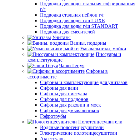
Подводка для воды стальная гофрированная
г/г
Подводка стальная нейлон г/г
Подводка для воды г/ш LUXE
Подводка для воды г/ш STANDART
Подводка для смесителей
Унитазы
Ванны, поддоны
Умывальники, мойки
Писсуары и
комплектующие
Чаши Генуя
Сифоны в
ассортименте
Сифоны и комплектующие для унитазов
Сифоны для ванн
Сифоны для писсуара
Сифоны для поддонов
Сифоны для раковин и моек
Сифоны для умывальников
Гофротрубы
Полотенцесушители
Водяные полотенцесушители
Электрические полотенцесушители
Аксессуары