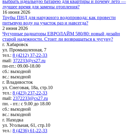
выбрать идеальную батарею для квартиры и почему лето —
лучшее время для замены отопления?
16 июня 2026
Трубы ПНД для наружного водопровода: как провести
питьевую воду на участок раз и навсегда?
2 июня 2026
Чугунные радиаторы ЕВРОЛАЙМ 580/80: новый дизайн
старой надежности. Стоит ли возвращаться к чугуну?
г. Хабаровск
ул. Промышленная, 7
тел.:
8 (4212) 37-22-33
mail:
372233@cs27.ru
пн-пт.: 09.00-18.00
сб.: выходной
вс.: выходной
г. Владивосток
ул. Снеговая, 18а, стр.10
тел.:
8 (423) 237-22-33
mail:
2372233@cs27.ru
пн. - пт.: с 9.00 до 18.00
сб.: выходной
вс.: выходной
г. Находка
ул. Угольная, 61, стр.10
тел.:
8 (4236) 61-22-33