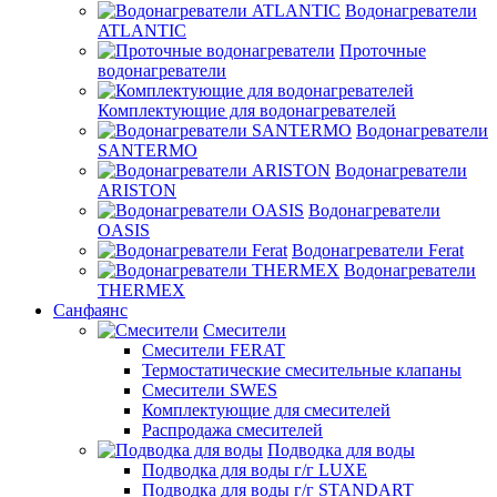
Водонагреватели
ATLANTIC
Проточные
водонагреватели
Комплектующие для водонагревателей
Водонагреватели
SANTERMO
Водонагреватели
ARISTON
Водонагреватели
OASIS
Водонагреватели Ferat
Водонагреватели
THERMEX
Санфаянс
Смесители
Смесители FERAT
Термостатические смесительные клапаны
Смесители SWES
Комплектующие для смесителей
Распродажа смесителей
Подводка для воды
Подводка для воды г/г LUXE
Подводка для воды г/г STANDART