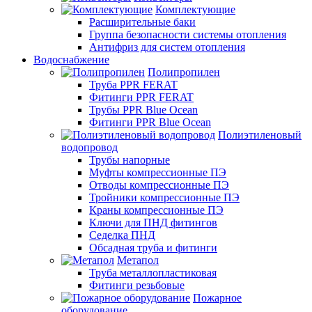
Комплектующие
Расширительные баки
Группа безопасности системы отопления
Антифриз для систем отопления
Водоснабжение
Полипропилен
Труба PPR FERAT
Фитинги PPR FERAT
Трубы PPR Blue Ocean
Фитинги PPR Blue Ocean
Полиэтиленовый
водопровод
Трубы напорные
Муфты компрессионные ПЭ
Отводы компрессионные ПЭ
Тройники компрессионные ПЭ
Краны компрессионные ПЭ
Ключи для ПНД фитингов
Седелка ПНД
Обсадная труба и фитинги
Метапол
Труба металлопластиковая
Фитинги резьбовые
Пожарное
оборудование