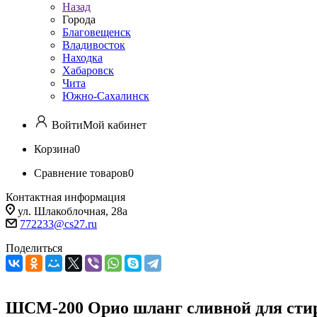
Назад
Города
Благовещенск
Владивосток
Находка
Хабаровск
Чита
Южно-Сахалинск
Войти
Мой кабинет
Корзина
0
Сравнение товаров
0
Контактная информация
ул. Шлакоблочная, 28а
772233@cs27.ru
Поделиться
ШСМ-200 Орио шланг сливной для сти