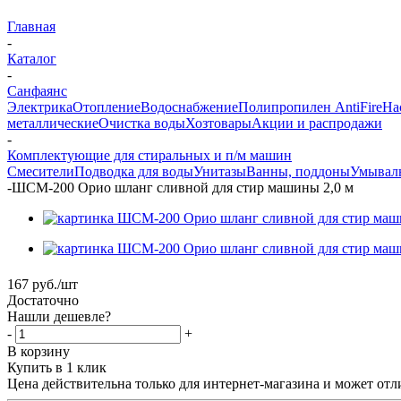
Главная
-
Каталог
-
Санфаянс
Электрика
Отопление
Водоснабжение
Полипропилен AntiFire
На
металлические
Очистка воды
Хозтовары
Акции и распродажи
-
Комплектующие для стиральных и п/м машин
Смесители
Подводка для воды
Унитазы
Ванны, поддоны
Умывал
-
ШСМ-200 Орио шланг сливной для стир машины 2,0 м
167
руб.
/шт
Достаточно
Нашли дешевле?
-
+
В корзину
Купить в 1 клик
Цена действительна только для интернет-магазина и может отл