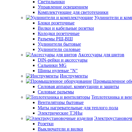
Светильники
Управление освещением
Комплектующие для светотехники
Удлинители и ко
Блоки розеточные
Вилки и кабельные розетки
Колодки розеточные
Разъемы РШ-ВШ
Удлинители бытовые
Удлинители силовые
Аксессуары для щитов
DIN-рейки и аксессуары
Сальники MG
Шины нулевые "N"
Инструменты
Промышленное об
Силовая аппарат. коммутации и защиты
Силовые разъемы
Теплотехника и ве
Вентиляторы бытовые
Маты нагревательные для теплого пола
Электрические ТЭНы
Электроустановоч
Розетки
Выключатели и вилки