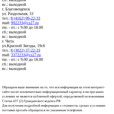
вс.: выходной
г. Благовещенск
ул. Раздольная, 33
тел.:
8 (4162) 99-22-33
mail:
992233@cs27.ru
пн. - пт.: с 9.00 до 18.00
сб.: выходной
вс.: выходной
г. Чита
ул.Красной Звезды, 19с6
тел.:
8 (3022) 37-22-33
mail:
3372233@cs27.ru
пн. - пт.: с 9.00 до 18.00
сб.: выходной
вс.: выходной
Обращаем ваше внимание на то, что вся информация на этом интернет-
сайте носит исключительно информационный характер и ни при каких
условиях не является публичной офертой, определяемой положениями
Статьи 437 (2) Гражданского кодекса РФ.
Для получения подробной информации о стоимости, сроках и условиях
поставки просьба обращаться по указанным телефонам.