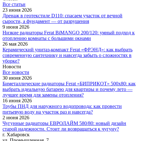
Все cтатьи
23 июня 2026
Дренаж в геотекстиле D110: спасаем участок от вечной
сырости, а фундамент — от разрушения
9 июня 2026
Низкие радиаторы Ferat BiMANGO 200/120: умный подход к
отоплению комнаты с большими окнами
26 мая 2026
Керамический унитаз-компакт Ferat «ФРЭНД»: как выбрать
современную сантехнику и навсегда забыть о сложностях в
уборке?
Новости
Все новости
30 июня 2026
Биметаллические радиаторы Ferat «БИПРИКОТ» 500x80: как
выбрать идеальную батарею для квартиры и почему лето —
лучшее время для замены отопления?
16 июня 2026
Трубы ПНД для наружного водопровода: как провести
питьевую воду на участок раз и навсегда?
2 июня 2026
Чугунные радиаторы ЕВРОЛАЙМ 580/80: новый дизайн
старой надежности. Стоит ли возвращаться к чугуну?
г. Хабаровск
ул. Промышленная, 7