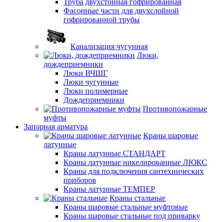
Труба двухстойная гофрированная
Фасонные части для двухслойной
гофрированной трубы
Канализация чугунная
Люки,
дождеприемники
Люки ВЧШГ
Люки чугунные
Люки полимерные
Дождеприемники
Противопожарные
муфты
Запорная арматура
Краны шаровые
латунные
Краны латунные СТАНДАРТ
Краны латунные никелированные ЛЮКС
Краны для подключения сантехнических
приборов
Краны латунные ТЕМПЕР
Краны стальные
Краны шаровые стальные муфтовые
Краны шаровые стальные под приварку