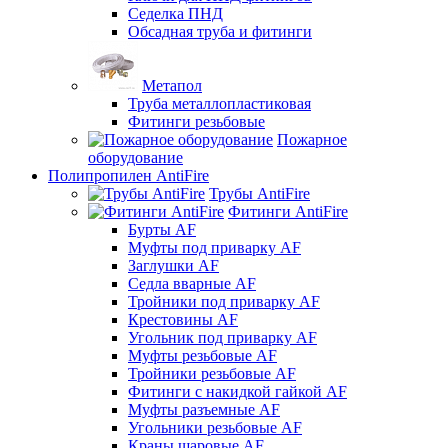
Седелка ПНД
Обсадная труба и фитинги
Метапол
Труба металлопластиковая
Фитинги резьбовые
Пожарное
оборудование
Полипропилен AntiFire
Трубы AntiFire
Фитинги AntiFire
Бурты AF
Муфты под приварку AF
Заглушки AF
Седла вварные AF
Тройники под приварку AF
Крестовины AF
Угольник под приварку AF
Муфты резьбовые AF
Тройники резьбовые AF
Фитинги с накидкой гайкой AF
Муфты разъемные AF
Угольники резьбовые AF
Краны шаровые AF