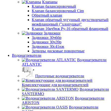
Клапаны
Клапан балансировочный
Клапан балансировочный Cim
Обратный клапан
Клапан обратный чугунный двухстворчатый
межфланцевый ("хлопушка)"
Клапан 16кч9нж Ру-16 обратный фланцевый
Задвижки
Задвижки 30ч6бр
Задвижки 30ч39р
Задвижки 30с41нж
Затворы дисковые поворотные
Водонагреватели
Водонагреватели
ATLANTIC
Проточные водонагреватели
Комплектующие для водонагревателей
Водонагреватели
SANTERMO
Водонагреватели
ARISTON
Водонагреватели