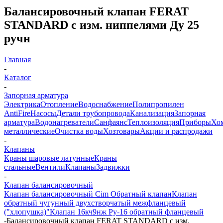
Балансировочный клапан FERAT
STANDARD с изм. ниппелями Ду 25
ручн
Главная
-
Каталог
-
Запорная арматура
Электрика
Отопление
Водоснабжение
Полипропилен
AntiFire
Насосы
Детали трубопровода
Канализация
Запорная
арматура
Водонагреватели
Санфаянс
Теплоизоляция
Приборы
Хо
металлические
Очистка воды
Хозтовары
Акции и распродажи
-
Клапаны
Краны шаровые латунные
Краны
стальные
Вентили
Клапаны
Задвижки
-
Клапан балансировочный
Клапан балансировочный Cim
Обратный клапан
Клапан
обратный чугунный двухстворчатый межфланцевый
("хлопушка)"
Клапан 16кч9нж Ру-16 обратный фланцевый
-
Балансировочный клапан FERAT STANDARD с изм.