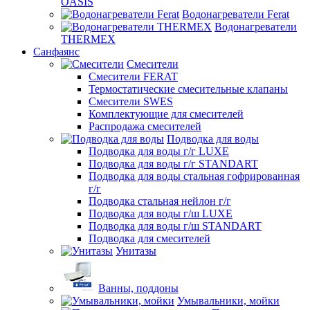
OASIS
Водонагреватели Ferat
Водонагреватели
THERMEX
Санфаянс
Смесители
Смесители FERAT
Термостатические смесительные клапаны
Смесители SWES
Комплектующие для смесителей
Распродажа смесителей
Подводка для воды
Подводка для воды г/г LUXE
Подводка для воды г/г STANDART
Подводка для воды стальная гофрированная
г/г
Подводка стальная нейлон г/г
Подводка для воды г/ш LUXE
Подводка для воды г/ш STANDART
Подводка для смесителей
Унитазы
Ванны, поддоны
Умывальники, мойки