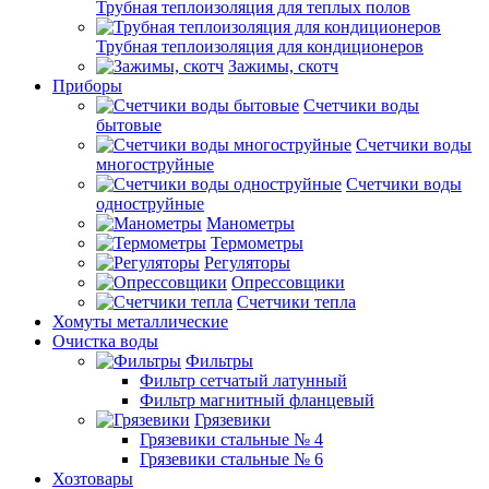
Трубная теплоизоляция для теплых полов
Трубная теплоизоляция для кондиционеров
Зажимы, скотч
Приборы
Счетчики воды
бытовые
Счетчики воды
многоструйные
Счетчики воды
одноструйные
Манометры
Термометры
Регуляторы
Опрессовщики
Счетчики тепла
Хомуты металлические
Очистка воды
Фильтры
Фильтр сетчатый латунный
Фильтр магнитный фланцевый
Грязевики
Грязевики стальные № 4
Грязевики стальные № 6
Хозтовары