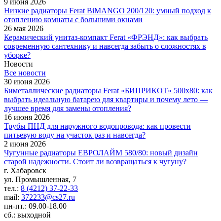
9 июня 2026
Низкие радиаторы Ferat BiMANGO 200/120: умный подход к
отоплению комнаты с большими окнами
26 мая 2026
Керамический унитаз-компакт Ferat «ФРЭНД»: как выбрать
современную сантехнику и навсегда забыть о сложностях в
уборке?
Новости
Все новости
30 июня 2026
Биметаллические радиаторы Ferat «БИПРИКОТ» 500x80: как
выбрать идеальную батарею для квартиры и почему лето —
лучшее время для замены отопления?
16 июня 2026
Трубы ПНД для наружного водопровода: как провести
питьевую воду на участок раз и навсегда?
2 июня 2026
Чугунные радиаторы ЕВРОЛАЙМ 580/80: новый дизайн
старой надежности. Стоит ли возвращаться к чугуну?
г. Хабаровск
ул. Промышленная, 7
тел.:
8 (4212) 37-22-33
mail:
372233@cs27.ru
пн-пт.: 09.00-18.00
сб.: выходной