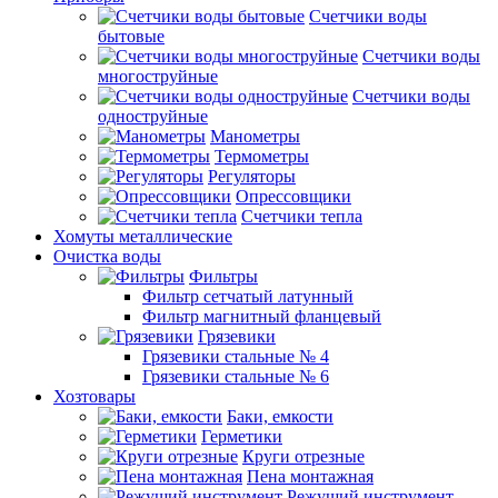
Счетчики воды
бытовые
Счетчики воды
многоструйные
Счетчики воды
одноструйные
Манометры
Термометры
Регуляторы
Опрессовщики
Счетчики тепла
Хомуты металлические
Очистка воды
Фильтры
Фильтр сетчатый латунный
Фильтр магнитный фланцевый
Грязевики
Грязевики стальные № 4
Грязевики стальные № 6
Хозтовары
Баки, емкости
Герметики
Круги отрезные
Пена монтажная
Режущий инструмент