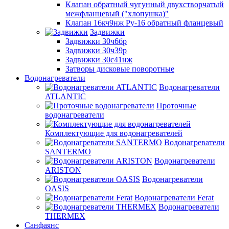
Клапан обратный чугунный двухстворчатый
межфланцевый ("хлопушка)"
Клапан 16кч9нж Ру-16 обратный фланцевый
Задвижки
Задвижки 30ч6бр
Задвижки 30ч39р
Задвижки 30с41нж
Затворы дисковые поворотные
Водонагреватели
Водонагреватели
ATLANTIC
Проточные
водонагреватели
Комплектующие для водонагревателей
Водонагреватели
SANTERMO
Водонагреватели
ARISTON
Водонагреватели
OASIS
Водонагреватели Ferat
Водонагреватели
THERMEX
Санфаянс