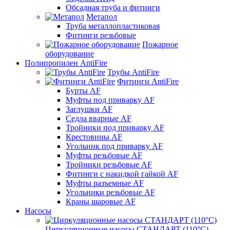
Обсадная труба и фитинги
Метапол
Труба металлопластиковая
Фитинги резьбовые
Пожарное
оборудование
Полипропилен AntiFire
Трубы AntiFire
Фитинги AntiFire
Бурты AF
Муфты под приварку AF
Заглушки AF
Седла вварные AF
Тройники под приварку AF
Крестовины AF
Угольник под приварку AF
Муфты резьбовые AF
Тройники резьбовые AF
Фитинги с накидкой гайкой AF
Муфты разъемные AF
Угольники резьбовые AF
Краны шаровые AF
Насосы
Циркуляционные насосы СТАНДАРТ (110°C)