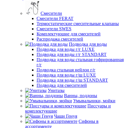
Смесители
Смесители FERAT
Термостатические смесительные клапаны
Смесители SWES
Комплектующие для смесителей
Распродажа смесителей
Подводка для воды
Подводка для воды г/г LUXE
Подводка для воды г/г STANDART
Подводка для воды стальная гофрированная
г/г
Подводка стальная нейлон г/г
Подводка для воды г/ш LUXE
Подводка для воды г/ш STANDART
Подводка для смесителей
Унитазы
Ванны, поддоны
Умывальники, мойки
Писсуары и
комплектующие
Чаши Генуя
Сифоны в
ассортименте