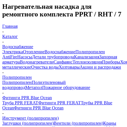
Нагревательная насадка для
ремонтного комплекта PPRT / RHT / 7
Главная
-
Каталог
-
Водоснабжение
Электрика
Отопление
Водоснабжение
Полипропилен
AntiFire
Насосы
Детали трубопровода
Канализация
Запорная
арматура
Водонагреватели
Санфаянс
Теплоизоляция
Приборы
Хо
металлические
Очистка воды
Хозтовары
Акции и распродажи
-
Полипропилен
Полипропилен
Полиэтиленовый
водопровод
Метапол
Пожарное оборудование
-
Фитинги PPR Blue Ocean
Труба PPR FERAT
Фитинги PPR FERAT
Трубы PPR Blue
Ocean
Фитинги PPR Blue Ocean
-
Инструмент (полипропилен)
Заглушки (полипропилен)
Вентили (полипропилен)
Краны