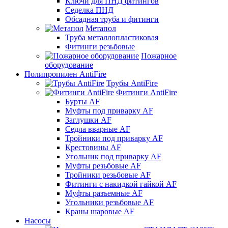
Ключи для ПНД фитингов
Седелка ПНД
Обсадная труба и фитинги
Метапол
Труба металлопластиковая
Фитинги резьбовые
Пожарное
оборудование
Полипропилен AntiFire
Трубы AntiFire
Фитинги AntiFire
Бурты AF
Муфты под приварку AF
Заглушки AF
Седла вварные AF
Тройники под приварку AF
Крестовины AF
Угольник под приварку AF
Муфты резьбовые AF
Тройники резьбовые AF
Фитинги с накидкой гайкой AF
Муфты разъемные AF
Угольники резьбовые AF
Краны шаровые AF
Насосы