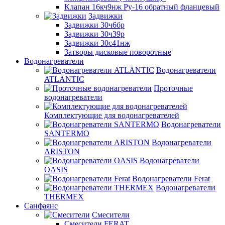
Клапан 16кч9нж Ру-16 обратный фланцевый
Задвижки
Задвижки 30ч6бр
Задвижки 30ч39р
Задвижки 30с41нж
Затворы дисковые поворотные
Водонагреватели
Водонагреватели
ATLANTIC
Проточные
водонагреватели
Комплектующие для водонагревателей
Водонагреватели
SANTERMO
Водонагреватели
ARISTON
Водонагреватели
OASIS
Водонагреватели Ferat
Водонагреватели
THERMEX
Санфаянс
Смесители
Смесители FERAT