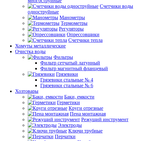
многоструйные
Счетчики воды
одноструйные
Манометры
Термометры
Регуляторы
Опрессовщики
Счетчики тепла
Хомуты металлические
Очистка воды
Фильтры
Фильтр сетчатый латунный
Фильтр магнитный фланцевый
Грязевики
Грязевики стальные № 4
Грязевики стальные № 6
Хозтовары
Баки, емкости
Герметики
Круги отрезные
Пена монтажная
Режущий инструмент
Электроды
Ключи трубные
Перчатки