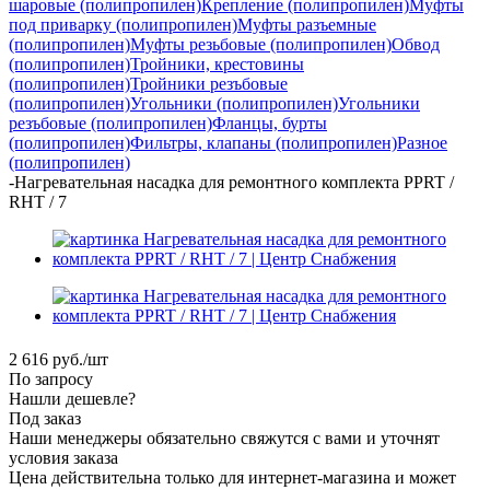
шаровые (полипропилен)
Крепление (полипропилен)
Муфты
под приварку (полипропилен)
Муфты разъемные
(полипропилен)
Муфты резьбовые (полипропилен)
Обвод
(полипропилен)
Тройники, крестовины
(полипропилен)
Тройники резъбовые
(полипропилен)
Угольники (полипропилен)
Угольники
резъбовые (полипропилен)
Фланцы, бурты
(полипропилен)
Фильтры, клапаны (полипропилен)
Разное
(полипропилен)
-
Нагревательная насадка для ремонтного комплекта PPRT /
RHT / 7
2 616
руб.
/шт
По запросу
Нашли дешевле?
Под заказ
Наши менеджеры обязательно свяжутся с вами и уточнят
условия заказа
Цена действительна только для интернет-магазина и может