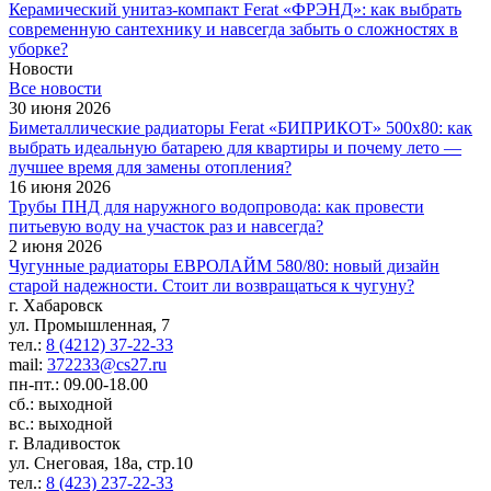
Керамический унитаз-компакт Ferat «ФРЭНД»: как выбрать
современную сантехнику и навсегда забыть о сложностях в
уборке?
Новости
Все новости
30 июня 2026
Биметаллические радиаторы Ferat «БИПРИКОТ» 500x80: как
выбрать идеальную батарею для квартиры и почему лето —
лучшее время для замены отопления?
16 июня 2026
Трубы ПНД для наружного водопровода: как провести
питьевую воду на участок раз и навсегда?
2 июня 2026
Чугунные радиаторы ЕВРОЛАЙМ 580/80: новый дизайн
старой надежности. Стоит ли возвращаться к чугуну?
г. Хабаровск
ул. Промышленная, 7
тел.:
8 (4212) 37-22-33
mail:
372233@cs27.ru
пн-пт.: 09.00-18.00
сб.: выходной
вс.: выходной
г. Владивосток
ул. Снеговая, 18а, стр.10
тел.:
8 (423) 237-22-33