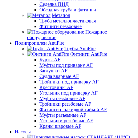
Седелка ПНД
Обсадная труба и фитинги
Метапол
Труба металлопластиковая
Фитинги резьбовые
Пожарное
оборудование
Полипропилен AntiFire
Трубы AntiFire
Фитинги AntiFire
Бурты AF
Муфты под приварку AF
Заглушки AF
Седла вварные AF
Тройники под приварку AF
Крестовины AF
Угольник под приварку AF
Муфты резьбовые AF
Тройники резьбовые AF
Фитинги с накидкой гайкой AF
Муфты разъемные AF
Угольники резьбовые AF
Краны шаровые AF
Насосы