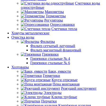
Счетчики воды
одноструйные
Манометры
Термометры
Регуляторы
Опрессовщики
Счетчики тепла
Хомуты металлические
Очистка воды
Фильтры
Фильтр сетчатый латунный
Фильтр магнитный фланцевый
Грязевики
Грязевики стальные № 4
Грязевики стальные № 6
Хозтовары
Баки, емкости
Герметики
Круги отрезные
Пена монтажная
Режущий инструмент
Электроды
Ключи трубные
Перчатки
Крепёжные изделия