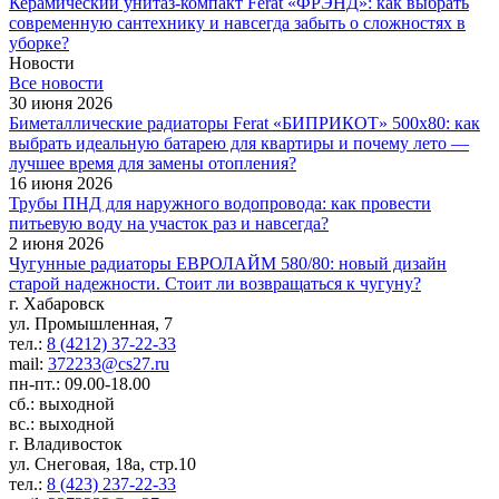
Керамический унитаз-компакт Ferat «ФРЭНД»: как выбрать
современную сантехнику и навсегда забыть о сложностях в
уборке?
Новости
Все новости
30 июня 2026
Биметаллические радиаторы Ferat «БИПРИКОТ» 500x80: как
выбрать идеальную батарею для квартиры и почему лето —
лучшее время для замены отопления?
16 июня 2026
Трубы ПНД для наружного водопровода: как провести
питьевую воду на участок раз и навсегда?
2 июня 2026
Чугунные радиаторы ЕВРОЛАЙМ 580/80: новый дизайн
старой надежности. Стоит ли возвращаться к чугуну?
г. Хабаровск
ул. Промышленная, 7
тел.:
8 (4212) 37-22-33
mail:
372233@cs27.ru
пн-пт.: 09.00-18.00
сб.: выходной
вс.: выходной
г. Владивосток
ул. Снеговая, 18а, стр.10
тел.:
8 (423) 237-22-33