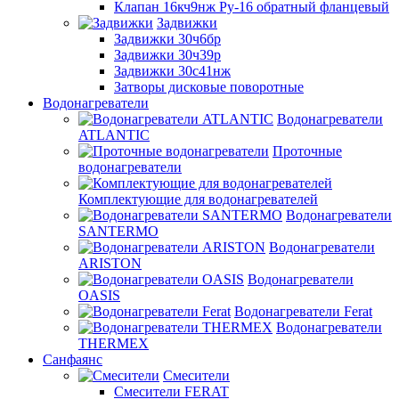
Клапан 16кч9нж Ру-16 обратный фланцевый
Задвижки
Задвижки 30ч6бр
Задвижки 30ч39р
Задвижки 30с41нж
Затворы дисковые поворотные
Водонагреватели
Водонагреватели
ATLANTIC
Проточные
водонагреватели
Комплектующие для водонагревателей
Водонагреватели
SANTERMO
Водонагреватели
ARISTON
Водонагреватели
OASIS
Водонагреватели Ferat
Водонагреватели
THERMEX
Санфаянс
Смесители
Смесители FERAT