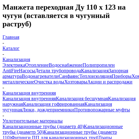
Манжета переходная Ду 110 х 123 на
чугун (вставляется в чугунный
раструб)
Главная
-
Каталог
-
Канализация
Электрика
Отопление
Водоснабжение
Полипропилен
AntiFire
Насосы
Детали трубопровода
Канализация
Запорная
арматура
Водонагреватели
Санфаянс
Теплоизоляция
Приборы
Хо
металлические
Очистка воды
Хозтовары
Акции и распродажи
-
Канализация внутренняя
Канализация внутренняя
Канализация бесшумная
Канализация
наружная
Канализация гофрированная
Канализация
чугунная
Люки, дождеприемники
Противопожарные муфты
-
Уплотнительные материалы
Канализационные трубы (диаметр 40)
Канализационные
трубы (диаметр 50)
Канализационные трубы (диаметр
110)
Фитинги ПП для канализационных труб
Трапы