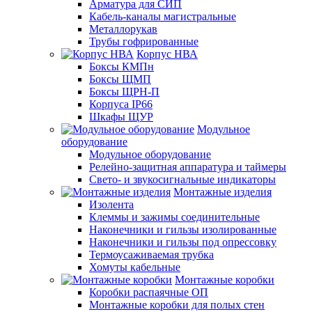
Арматура для СИП
Кабель-каналы магистральные
Металлорукав
Трубы гофрированные
Корпус НВА
Боксы КМПн
Боксы ЩМП
Боксы ЩРН-П
Корпуса IP66
Шкафы ЩУР
Модульное
оборудование
Модульное оборудование
Релейно-защитная аппаратура и таймеры
Свето- и звукосигнальные индикаторы
Монтажные изделия
Изолента
Клеммы и зажимы соединительные
Наконечники и гильзы изолированные
Наконечники и гильзы под опрессовку
Термоусаживаемая трубка
Хомуты кабельные
Монтажные коробки
Коробки распаячные ОП
Монтажные коробки для полых стен