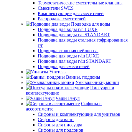
Термостатические смесительные клапаны
Смесители SWES
Комплектующие для смесителей
Распродажа смесителей
Подводка для воды
Подводка для воды г/г LUXE
Подводка для воды г/г STANDART
Подводка для воды стальная гофрированная
г/г
Подводка стальная нейлон г/г
Подводка для воды г/ш LUXE
Подводка для воды г/ш STANDART
Подводка для смесителей
Унитазы
Ванны, поддоны
Умывальники, мойки
Писсуары и
комплектующие
Чаши Генуя
Сифоны в
ассортименте
Сифоны и комплектующие для унитазов
Сифоны для ванн
Сифоны для писсуара
Сифоны для поддонов