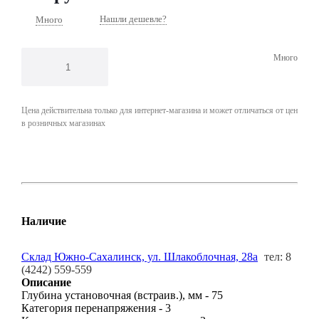
Нашли дешевле?
Много
Много
Цена действительна только для интернет-магазина и может отличаться от цен
в розничных магазинах
Наличие
Склад Южно-Сахалинск, ул. Шлакоблочная, 28а
тел: 8
(4242) 559-559
Описание
Глубина установочная (встраив.), мм - 75
Категория перенапряжения - 3