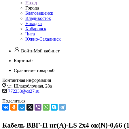
Назад
Города
Благовещенск
Владивосток
Находка
Хабаровск
Чита
Южно-Сахалинск
Войти
Мой кабинет
Корзина
0
Сравнение товаров
0
Контактная информация
ул. Шлакоблочная, 28а
772233@cs27.ru
Поделиться
Кабель ВВГ-П нг(А)-LS 2х4 ок(N)-0,66 (