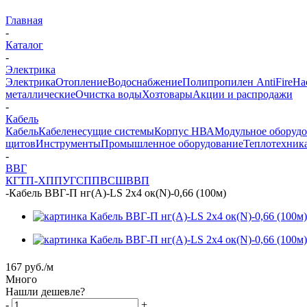
Главная
-
Каталог
-
Электрика
Электрика
Отопление
Водоснабжение
Полипропилен AntiFire
На
металлические
Очистка воды
Хозтовары
Акции и распродажи
-
Кабель
Кабель
Кабеленесущие системы
Корпус НВА
Модульное оборуд
щитов
Инструменты
Промышленное оборудование
Теплотехник
-
ВВГ
КГТП-ХП
ПУГСП
ПВС
ШВВП
-
Кабель ВВГ-П нг(А)-LS 2х4 ок(N)-0,66 (100м)
167
руб.
/м
Много
Нашли дешевле?
-
+