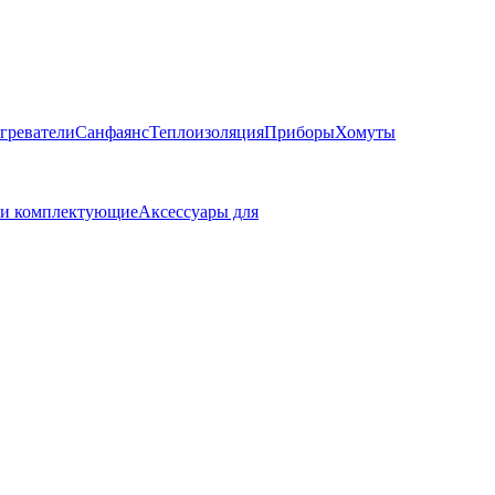
греватели
Санфаянс
Теплоизоляция
Приборы
Хомуты
 и комплектующие
Аксессуары для