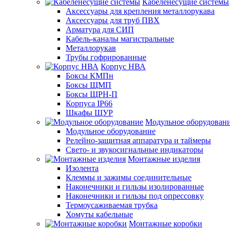
Кабеленесущие системы
Аксессуары для крепления металлорукава
Аксессуары для труб ПВХ
Арматура для СИП
Кабель-каналы магистральные
Металлорукав
Трубы гофрированные
Корпус НВА
Боксы КМПн
Боксы ЩМП
Боксы ЩРН-П
Корпуса IP66
Шкафы ЩУР
Модульное оборудован
Модульное оборудование
Релейно-защитная аппаратура и таймеры
Свето- и звукосигнальные индикаторы
Монтажные изделия
Изолента
Клеммы и зажимы соединительные
Наконечники и гильзы изолированные
Наконечники и гильзы под опрессовку
Термоусаживаемая трубка
Хомуты кабельные
Монтажные коробки