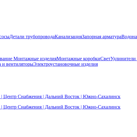
сосы
Детали трубопровода
Канализация
Запорная арматура
Водона
ование
Монтажные изделия
Монтажные коробки
Свет
Удлинители
а и вентиляторы
Электроустановочные изделия