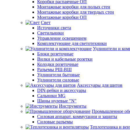
Коробки распаячные ОП
Монтажные коробки для полых стен
Монтажные коробки для твердых стен
Монтажные коробки ОП
Свет
Источники света
Светильники
Управление освещением
Комплектующие для светотехники
Удлинители и ко
Блоки розеточные
Вилки и кабельные розетки
Колодки розеточные
Разъемы РШ-ВШ
Удлинители бытовые
Удлинители силовые
Аксессуары для щитов
DIN-рейки и аксессуары
Сальники MG
Шины нулевые "N"
Инструменты
Промышленное об
Силовая аппарат. коммутации и защиты
Силовые разъемы
Теплотехника и ве