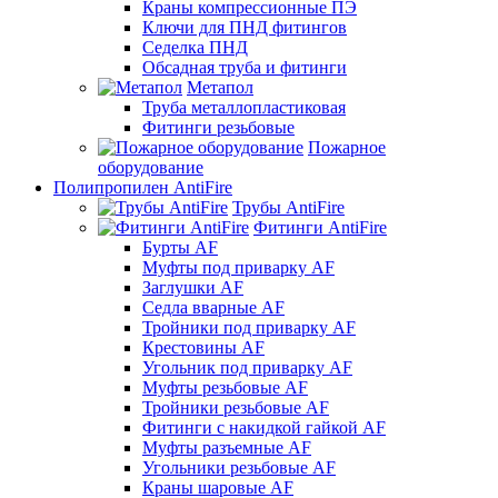
Краны компрессионные ПЭ
Ключи для ПНД фитингов
Седелка ПНД
Обсадная труба и фитинги
Метапол
Труба металлопластиковая
Фитинги резьбовые
Пожарное
оборудование
Полипропилен AntiFire
Трубы AntiFire
Фитинги AntiFire
Бурты AF
Муфты под приварку AF
Заглушки AF
Седла вварные AF
Тройники под приварку AF
Крестовины AF
Угольник под приварку AF
Муфты резьбовые AF
Тройники резьбовые AF
Фитинги с накидкой гайкой AF
Муфты разъемные AF
Угольники резьбовые AF
Краны шаровые AF