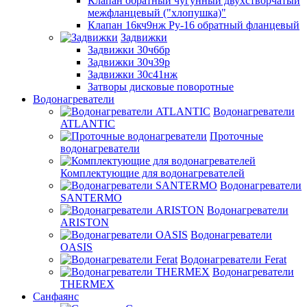
Клапан обратный чугунный двухстворчатый
межфланцевый ("хлопушка)"
Клапан 16кч9нж Ру-16 обратный фланцевый
Задвижки
Задвижки 30ч6бр
Задвижки 30ч39р
Задвижки 30с41нж
Затворы дисковые поворотные
Водонагреватели
Водонагреватели
ATLANTIC
Проточные
водонагреватели
Комплектующие для водонагревателей
Водонагреватели
SANTERMO
Водонагреватели
ARISTON
Водонагреватели
OASIS
Водонагреватели Ferat
Водонагреватели
THERMEX
Санфаянс