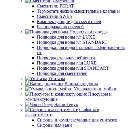
Смесители
Смесители FERAT
Термостатические смесительные клапаны
Смесители SWES
Комплектующие для смесителей
Распродажа смесителей
Подводка для воды
Подводка для воды г/г LUXE
Подводка для воды г/г STANDART
Подводка для воды стальная гофрированная
г/г
Подводка стальная нейлон г/г
Подводка для воды г/ш LUXE
Подводка для воды г/ш STANDART
Подводка для смесителей
Унитазы
Ванны, поддоны
Умывальники, мойки
Писсуары и
комплектующие
Чаши Генуя
Сифоны в
ассортименте
Сифоны и комплектующие для унитазов
Сифоны для ванн