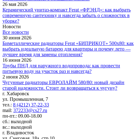
26 мая 2026
Керамический унитаз-компакт Ferat «ФРЭНД»: как выбрать
современную сантехнику и навсегда забыть о сложностях в
уборке?
Новости
Все новости
30 июня 2026
Биметаллические радиаторы Ferat «БИПРИКОТ» 500x80: как
выбрать идеальную батарею для квартиры и почему лето —
лучшее время для замены отопления?
16 июня 2026
Трубы ПНД для наружного водопровода: как провести
питьевую воду на участок раз и навсегда?
2 июня 2026
Чугунные радиаторы ЕВРОЛАЙМ 580/80: новый дизайн
старой надежности. Стоит ли возвращаться к чугуну?
г. Хабаровск
ул. Промышленная, 7
тел.:
8 (4212) 37-22-33
mail:
372233@cs27.ru
пн-пт.: 09.00-18.00
сб.: выходной
вс.: выходной
г. Владивосток
ул. Снеговая, 18а, стр.10