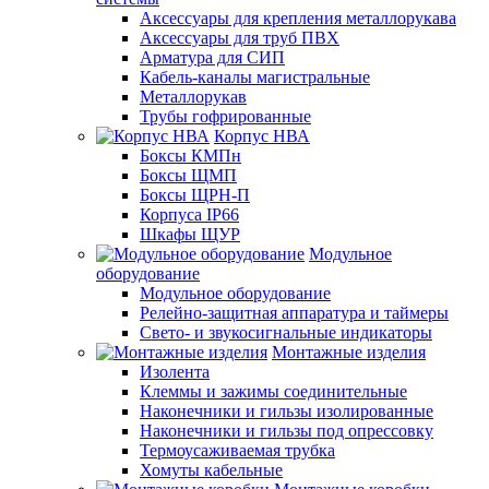
Аксессуары для крепления металлорукава
Аксессуары для труб ПВХ
Арматура для СИП
Кабель-каналы магистральные
Металлорукав
Трубы гофрированные
Корпус НВА
Боксы КМПн
Боксы ЩМП
Боксы ЩРН-П
Корпуса IP66
Шкафы ЩУР
Модульное
оборудование
Модульное оборудование
Релейно-защитная аппаратура и таймеры
Свето- и звукосигнальные индикаторы
Монтажные изделия
Изолента
Клеммы и зажимы соединительные
Наконечники и гильзы изолированные
Наконечники и гильзы под опрессовку
Термоусаживаемая трубка
Хомуты кабельные