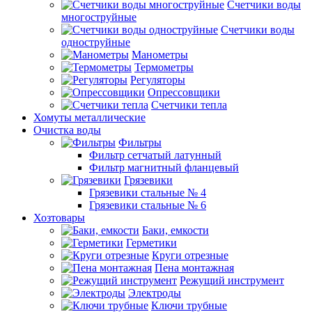
Счетчики воды
многоструйные
Счетчики воды
одноструйные
Манометры
Термометры
Регуляторы
Опрессовщики
Счетчики тепла
Хомуты металлические
Очистка воды
Фильтры
Фильтр сетчатый латунный
Фильтр магнитный фланцевый
Грязевики
Грязевики стальные № 4
Грязевики стальные № 6
Хозтовары
Баки, емкости
Герметики
Круги отрезные
Пена монтажная
Режущий инструмент
Электроды
Ключи трубные