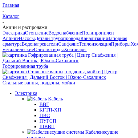
Главная
-
Каталог
-
Акции и распродажи
Электрика
Отопление
Водоснабжение
Полипропилен
AntiFire
Насосы
Детали трубопровода
Канализация
Запорная
арматура
Водонагреватели
Санфаянс
Теплоизоляция
Приборы
Хо
металлические
Очистка воды
Хозтовары
Гофрированная труба
Стальные ванны, поддоны, мойки
Электрика
Кабель
ВВГ
КГТП-ХП
ПВС
ПУГСП
ШВВП
Кабеленесущие
системы