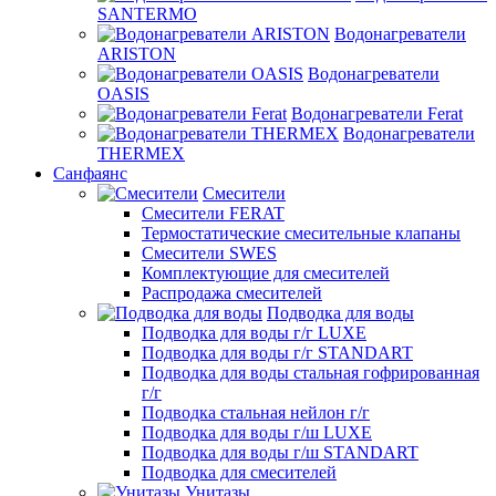
SANTERMO
Водонагреватели
ARISTON
Водонагреватели
OASIS
Водонагреватели Ferat
Водонагреватели
THERMEX
Санфаянс
Смесители
Смесители FERAT
Термостатические смесительные клапаны
Смесители SWES
Комплектующие для смесителей
Распродажа смесителей
Подводка для воды
Подводка для воды г/г LUXE
Подводка для воды г/г STANDART
Подводка для воды стальная гофрированная
г/г
Подводка стальная нейлон г/г
Подводка для воды г/ш LUXE
Подводка для воды г/ш STANDART
Подводка для смесителей
Унитазы