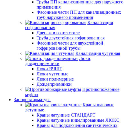
Трубы ПП канализационные для наружнего
применения
Фасонные части ПП для канализационных
труб наружнего применения
Канализация
гофрированная
Дренаж в геотекстиле
Труба двухстойная гофрированная
Фасонные части для двухслойной
гофрированной трубы
Канализация чугунная
Люки,
дождеприемники
Люки ВЧШГ
Люки чугунные
Люки полимерные
Дождеприемники
Противопожарные
муфты
Запорная арматура
Краны шаровые
латунные
Краны латунные СТАНДАРТ
Краны латунные никелированные ЛЮКС
Краны для подключения сантехнических