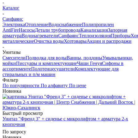
-
Каталог
-
Санфаянс
Электрика
Отопление
Водоснабжение
Полипропилен
AntiFire
Насосы
Детали трубопровода
Канализация
Запорная
арматура
Водонагреватели
Санфаянс
Теплоизоляция
Приборы
Хо
металлические
Очистка воды
Хозтовары
Акции и распродажи
-
Унитазы
Смесители
Подводка для воды
Ванны, поддоны
Умывальники,
мойки
Писсуары и комплектующие
Чаши Генуя
Сифоны в
ассортименте
Полотенцесушители
Комплектующие для
стиральных и п/м машин
Фильтр
По популярности
По алфавиту
По цене
Новинка
Быстрый просмотр
Унитаз "Френд 3" + сиденье с микролифтом + арматура 2-х
кнопочная
По запросу
Новинка