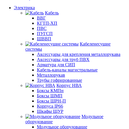
Электрика
Кабель
ВВГ
КГТП-ХП
ПВС
ПУГСП
ШВВП
Кабеленесущие
системы
Аксессуары для крепления металлорукава
Аксессуары для труб ПВХ
Арматура для СИП
Кабель-каналы магистральные
Металлорукав
Трубы гофрированные
Корпус НВА
Боксы КМПн
Боксы ЩМП
Боксы ЩРН-П
Корпуса IP66
Шкафы ЩУР
Модульное
оборудование
Модульное оборудование