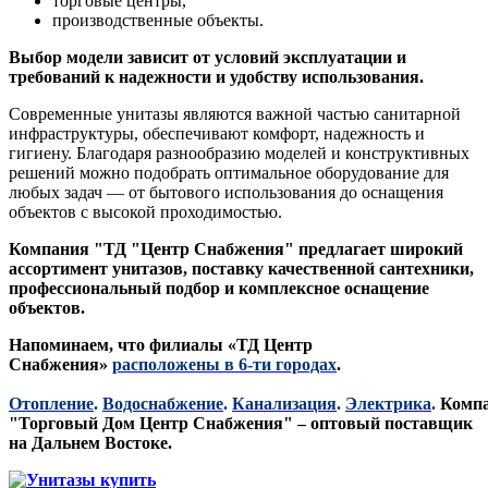
торговые центры,
производственные объекты.
Выбор модели зависит от условий эксплуатации и
требований к надежности и удобству использования.
Современные унитазы являются важной частью санитарной
инфраструктуры, обеспечивают
комфорт, надежность и
гигиену. Благодаря разнообразию моделей и конструктивных
решений можно подобрать оптимальное оборудование для
любых задач — от бытового использования до оснащения
объектов с высокой проходимостью.
Компания "ТД "Центр Снабжения"
предлагает широкий
ассортимент унитазов,
поставку качественной сантехники,
профессиональный подбор и комплексное оснащение
объектов.
Напоминаем, что филиалы «ТД Центр
Снабжения»
расположены в 6-ти городах
.
Отопление
.
Водоснабжение
.
Канализация
.
Электрика
.
Комп
"Торговый Дом Центр Снабжения" – оптовый поставщик
на Дальнем Востоке.