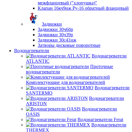
межфланцевый ("хлопушка)"
Клапан 16кч9нж Ру-16 обратный фланцевый
Задвижки
Задвижки 30ч6бр
Задвижки 30ч39р
Задвижки 30с41нж
Затворы дисковые поворотные
Водонагреватели
Водонагреватели
ATLANTIC
Проточные
водонагреватели
Комплектующие для водонагревателей
Водонагреватели
SANTERMO
Водонагреватели
ARISTON
Водонагреватели
OASIS
Водонагреватели Ferat
Водонагреватели
THERMEX