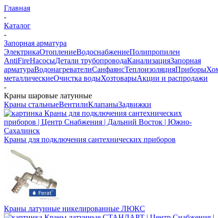
Главная
-
Каталог
-
Запорная арматура
Электрика
Отопление
Водоснабжение
Полипропилен
AntiFire
Насосы
Детали трубопровода
Канализация
Запорная
арматура
Водонагреватели
Санфаянс
Теплоизоляция
Приборы
Хо
металлические
Очистка воды
Хозтовары
Акции и распродажи
-
Краны шаровые латунные
Краны стальные
Вентили
Клапаны
Задвижки
Краны для подключения сантехнических приборов
Краны латунные никелированные ЛЮКС