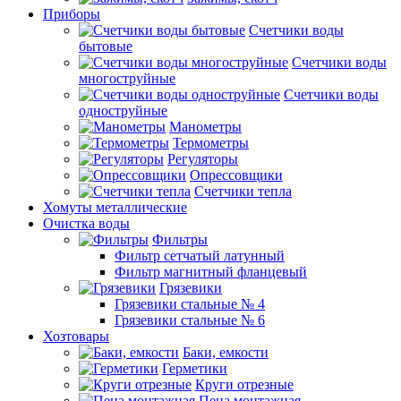
Приборы
Счетчики воды
бытовые
Счетчики воды
многоструйные
Счетчики воды
одноструйные
Манометры
Термометры
Регуляторы
Опрессовщики
Счетчики тепла
Хомуты металлические
Очистка воды
Фильтры
Фильтр сетчатый латунный
Фильтр магнитный фланцевый
Грязевики
Грязевики стальные № 4
Грязевики стальные № 6
Хозтовары
Баки, емкости
Герметики
Круги отрезные
Пена монтажная