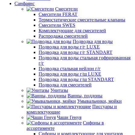
Санфаянс
Смесители
Смесители FERAT
Термостатические смесительные клапаны
Смесители SWES
Комплектующие для смесителей
Распродажа смесителей
Подводка для воды
Подводка для воды г/г LUXE
Подводка для воды г/г STANDART
Подводка для воды стальная гофрированная
г/г
Подводка стальная нейлон г/г
Подводка для воды г/ш LUXE
Подводка для воды г/ш STANDART
Подводка для смесителей
Унитазы
Ванны, поддоны
Умывальники, мойки
Писсуары и
комплектующие
Чаши Генуя
Сифоны в
ассортименте
Сифоны и комплектующие для унитазов