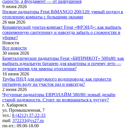
сырости, а фундамент — от разрушения
9 июня 2026
Низкие радиаторы Ferat BiMANGO 200/120: умный подход к
отоплению комнаты с большими окнами
26 мая 2026
Керамический унитаз-компакт Ferat «ФРЭНД»: как выбрать
современную сантехнику и навсегда забыть о сложностях в
уборке?
Новости
Все новости
30 июня 2026
Биметаллические радиаторы Ferat «БИПРИКОТ» 500x80: как
выбрать идеальную батарею для квартиры и почему лето —
лучшее время для замены отопления?
16 июня 2026
Трубы ПНД для наружного водопровода: как провести
питьевую воду на участок раз и навсегда?
2 июня 2026
Чугунные радиаторы ЕВРОЛАЙМ 580/80: новый дизайн
старой надежности. Стоит ли возвращаться к чугуну?
г. Хабаровск
ул. Промышленная, 7
тел.:
8 (4212) 37-22-33
mail:
372233@cs27.ru
пн-пт.: 09.00-18.00