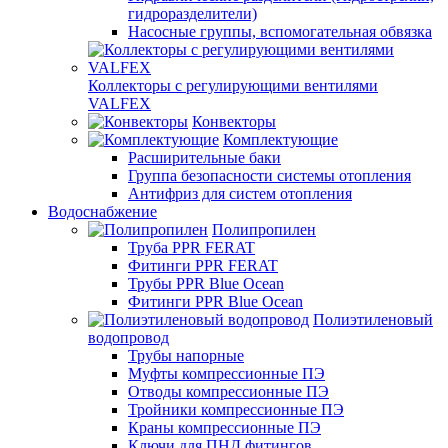
гидроразделители)
Насосные группы, вспомогательная обвязка
Коллекторы с регулирующими вентилями
VALFEX
Конвекторы
Комплектующие
Расширительные баки
Группа безопасности системы отопления
Антифриз для систем отопления
Водоснабжение
Полипропилен
Труба PPR FERAT
Фитинги PPR FERAT
Трубы PPR Blue Ocean
Фитинги PPR Blue Ocean
Полиэтиленовый
водопровод
Трубы напорные
Муфты компрессионные ПЭ
Отводы компрессионные ПЭ
Тройники компрессионные ПЭ
Краны компрессионные ПЭ
Ключи для ПНД фитингов