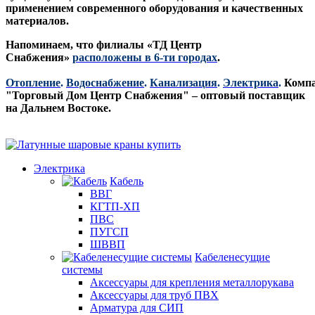
применением современного оборудования и качественных
материалов.
Напоминаем, что филиалы «ТД Центр
Снабжения»
расположены в 6-ти городах
.
Отопление
.
Водоснабжение
.
Канализация
.
Электрика
.
Комп
"Торговый Дом Центр Снабжения" – оптовый поставщик
на Дальнем Востоке.
Электрика
Кабель
ВВГ
КГТП-ХП
ПВС
ПУГСП
ШВВП
Кабеленесущие
системы
Аксессуары для крепления металлорукава
Аксессуары для труб ПВХ
Арматура для СИП