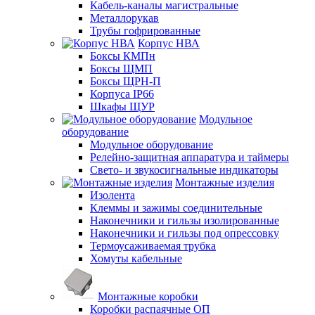
Кабель-каналы магистральные
Металлорукав
Трубы гофрированные
Корпус НВА
Боксы КМПн
Боксы ЩМП
Боксы ЩРН-П
Корпуса IP66
Шкафы ЩУР
Модульное
оборудование
Модульное оборудование
Релейно-защитная аппаратура и таймеры
Свето- и звукосигнальные индикаторы
Монтажные изделия
Изолента
Клеммы и зажимы соединительные
Наконечники и гильзы изолированные
Наконечники и гильзы под опрессовку
Термоусаживаемая трубка
Хомуты кабельные
Монтажные коробки
Коробки распаячные ОП