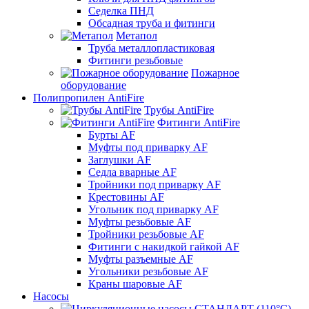
Седелка ПНД
Обсадная труба и фитинги
Метапол
Труба металлопластиковая
Фитинги резьбовые
Пожарное
оборудование
Полипропилен AntiFire
Трубы AntiFire
Фитинги AntiFire
Бурты AF
Муфты под приварку AF
Заглушки AF
Седла вварные AF
Тройники под приварку AF
Крестовины AF
Угольник под приварку AF
Муфты резьбовые AF
Тройники резьбовые AF
Фитинги с накидкой гайкой AF
Муфты разъемные AF
Угольники резьбовые AF
Краны шаровые AF
Насосы