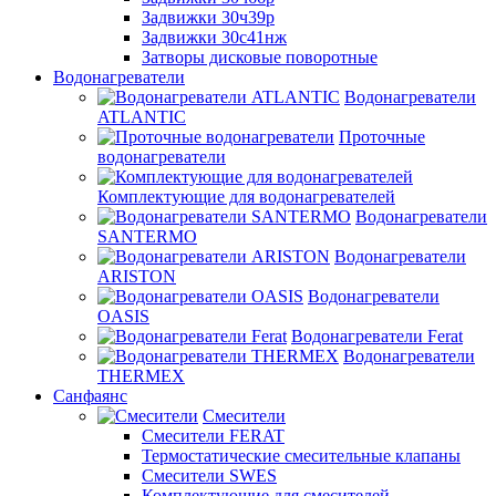
Задвижки 30ч39р
Задвижки 30с41нж
Затворы дисковые поворотные
Водонагреватели
Водонагреватели
ATLANTIC
Проточные
водонагреватели
Комплектующие для водонагревателей
Водонагреватели
SANTERMO
Водонагреватели
ARISTON
Водонагреватели
OASIS
Водонагреватели Ferat
Водонагреватели
THERMEX
Санфаянс
Смесители
Смесители FERAT
Термостатические смесительные клапаны
Смесители SWES
Комплектующие для смесителей