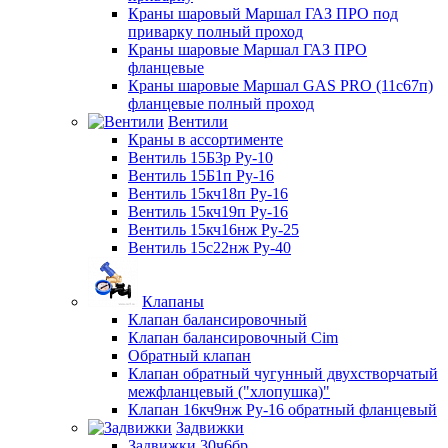
Краны шаровый Маршал ГАЗ ПРО под
приварку полный проход
Краны шаровые Маршал ГАЗ ПРО
фланцевые
Краны шаровые Маршал GAS PRO (11с67п)
фланцевые полный проход
Вентили
Краны в ассортименте
Вентиль 15Б3р Ру-10
Вентиль 15Б1п Ру-16
Вентиль 15кч18п Ру-16
Вентиль 15кч19п Ру-16
Вентиль 15кч16нж Ру-25
Вентиль 15с22нж Ру-40
Клапаны
Клапан балансировочный
Клапан балансировочный Cim
Обратный клапан
Клапан обратный чугунный двухстворчатый
межфланцевый ("хлопушка)"
Клапан 16кч9нж Ру-16 обратный фланцевый
Задвижки
Задвижки 30ч6бр