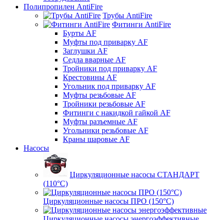
Полипропилен AntiFire
Трубы AntiFire
Фитинги AntiFire
Бурты AF
Муфты под приварку AF
Заглушки AF
Седла вварные AF
Тройники под приварку AF
Крестовины AF
Угольник под приварку AF
Муфты резьбовые AF
Тройники резьбовые AF
Фитинги с накидкой гайкой AF
Муфты разъемные AF
Угольники резьбовые AF
Краны шаровые AF
Насосы
Циркуляционные насосы СТАНДАРТ
(110°C)
Циркуляционные насосы ПРО (150°C)
Циркуляционные насосы энергоэффективные