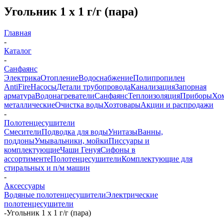
Угольник 1 х 1 г/г (пара)
Главная
-
Каталог
-
Санфаянс
Электрика
Отопление
Водоснабжение
Полипропилен
AntiFire
Насосы
Детали трубопровода
Канализация
Запорная
арматура
Водонагреватели
Санфаянс
Теплоизоляция
Приборы
Хо
металлические
Очистка воды
Хозтовары
Акции и распродажи
-
Полотенцесушители
Смесители
Подводка для воды
Унитазы
Ванны,
поддоны
Умывальники, мойки
Писсуары и
комплектующие
Чаши Генуя
Сифоны в
ассортименте
Полотенцесушители
Комплектующие для
стиральных и п/м машин
-
Аксессуары
Водяные полотенцесушители
Электрические
полотенцесушители
-
Угольник 1 х 1 г/г (пара)