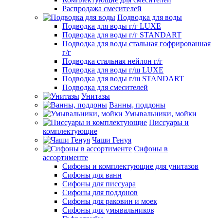
Распродажа смесителей
Подводка для воды
Подводка для воды г/г LUXE
Подводка для воды г/г STANDART
Подводка для воды стальная гофрированная
г/г
Подводка стальная нейлон г/г
Подводка для воды г/ш LUXE
Подводка для воды г/ш STANDART
Подводка для смесителей
Унитазы
Ванны, поддоны
Умывальники, мойки
Писсуары и
комплектующие
Чаши Генуя
Сифоны в
ассортименте
Сифоны и комплектующие для унитазов
Сифоны для ванн
Сифоны для писсуара
Сифоны для поддонов
Сифоны для раковин и моек
Сифоны для умывальников