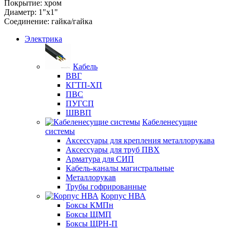
Покрытие: хром
Диаметр: 1"х1"
Соединение: гайка/гайка
Электрика
Кабель
ВВГ
КГТП-ХП
ПВС
ПУГСП
ШВВП
Кабеленесущие
системы
Аксессуары для крепления металлорукава
Аксессуары для труб ПВХ
Арматура для СИП
Кабель-каналы магистральные
Металлорукав
Трубы гофрированные
Корпус НВА
Боксы КМПн
Боксы ЩМП
Боксы ЩРН-П