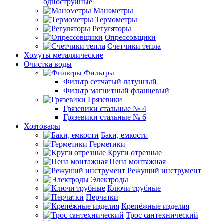
одноструйные
Манометры
Термометры
Регуляторы
Опрессовщики
Счетчики тепла
Хомуты металлические
Очистка воды
Фильтры
Фильтр сетчатый латунный
Фильтр магнитный фланцевый
Грязевики
Грязевики стальные № 4
Грязевики стальные № 6
Хозтовары
Баки, емкости
Герметики
Круги отрезные
Пена монтажная
Режущий инструмент
Электроды
Ключи трубные
Перчатки
Крепёжные изделия
Трос сантехнический