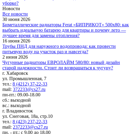
уборке?
Новости
Все новости
30 июня 2026
Биметаллические радиаторы Ferat «БИПРИКОТ» 500x80: как
выбрать идеальную батарею для квартиры и почему лето —
лучшее время для замены отопления?
16 июня 2026
Трубы ПНД для наружного водопровода: как провести
питьевую воду на участок раз и навсегда?
2 июня 2026
Чугунные радиаторы ЕВРОЛАЙМ 580/80: новый дизайн
старой надежности. Стоит ли возвращаться к чугуну?
г. Хабаровск
ул. Промышленная, 7
тел.:
8 (4212) 37-22-33
mail:
372233@cs27.ru
пн-пт.: 09.00-18.00
сб.: выходной
вс.: выходной
г. Владивосток
ул. Снеговая, 18а, стр.10
тел.:
8 (423) 237-22-33
mail:
2372233@cs27.ru
пн. - пт.: с 9.00 до 18.00