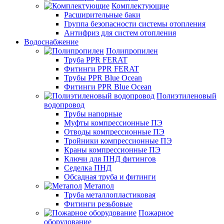
Комплектующие
Расширительные баки
Группа безопасности системы отопления
Антифриз для систем отопления
Водоснабжение
Полипропилен
Труба PPR FERAT
Фитинги PPR FERAT
Трубы PPR Blue Ocean
Фитинги PPR Blue Ocean
Полиэтиленовый
водопровод
Трубы напорные
Муфты компрессионные ПЭ
Отводы компрессионные ПЭ
Тройники компрессионные ПЭ
Краны компрессионные ПЭ
Ключи для ПНД фитингов
Седелка ПНД
Обсадная труба и фитинги
Метапол
Труба металлопластиковая
Фитинги резьбовые
Пожарное
оборудование