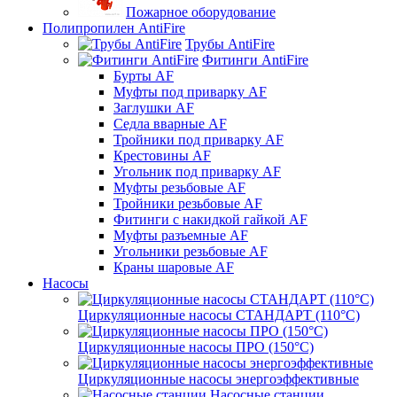
Пожарное оборудование
Полипропилен AntiFire
Трубы AntiFire
Фитинги AntiFire
Бурты AF
Муфты под приварку AF
Заглушки AF
Седла вварные AF
Тройники под приварку AF
Крестовины AF
Угольник под приварку AF
Муфты резьбовые AF
Тройники резьбовые AF
Фитинги с накидкой гайкой AF
Муфты разъемные AF
Угольники резьбовые AF
Краны шаровые AF
Насосы
Циркуляционные насосы СТАНДАРТ (110°C)
Циркуляционные насосы ПРО (150°C)
Циркуляционные насосы энергоэффективные
Насосные станции