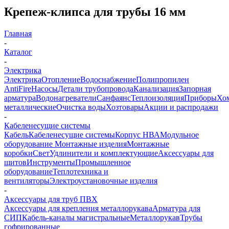
Крепеж-клипса для трубы 16 мм
Главная
-
Каталог
-
Электрика
Электрика
Отопление
Водоснабжение
Полипропилен
AntiFire
Насосы
Детали трубопровода
Канализация
Запорная
арматура
Водонагреватели
Санфаянс
Теплоизоляция
Приборы
Хо
металлические
Очистка воды
Хозтовары
Акции и распродажи
-
Кабеленесущие системы
Кабель
Кабеленесущие системы
Корпус НВА
Модульное
оборудование
Монтажные изделия
Монтажные
коробки
Свет
Удлинители и комплектующие
Аксессуары для
щитов
Инструменты
Промышленное
оборудование
Теплотехника и
вентиляторы
Электроустановочные изделия
-
Аксессуары для труб ПВХ
Аксессуары для крепления металлорукава
Арматура для
СИП
Кабель-каналы магистральные
Металлорукав
Трубы
гофрированные