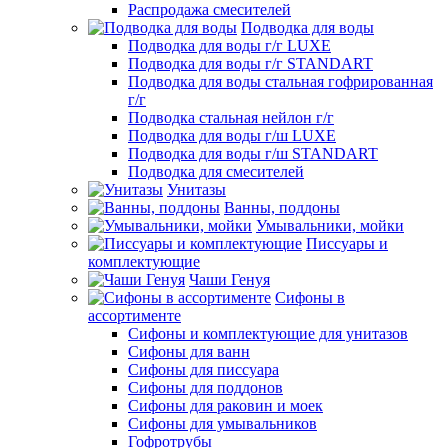
Распродажа смесителей
Подводка для воды
Подводка для воды г/г LUXE
Подводка для воды г/г STANDART
Подводка для воды стальная гофрированная
г/г
Подводка стальная нейлон г/г
Подводка для воды г/ш LUXE
Подводка для воды г/ш STANDART
Подводка для смесителей
Унитазы
Ванны, поддоны
Умывальники, мойки
Писсуары и
комплектующие
Чаши Генуя
Сифоны в
ассортименте
Сифоны и комплектующие для унитазов
Сифоны для ванн
Сифоны для писсуара
Сифоны для поддонов
Сифоны для раковин и моек
Сифоны для умывальников
Гофротрубы