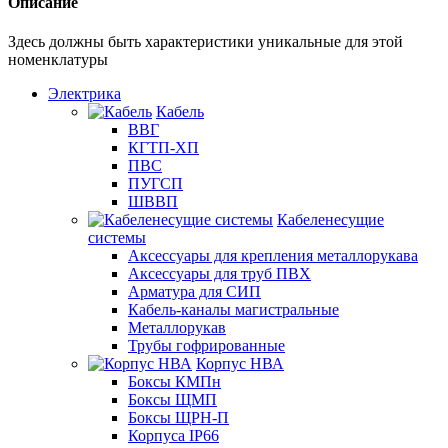
Описание
Здесь должны быть характеристики уникальные для этой
номенклатуры
Электрика
Кабель
ВВГ
КГТП-ХП
ПВС
ПУГСП
ШВВП
Кабеленесущие
системы
Аксессуары для крепления металлорукава
Аксессуары для труб ПВХ
Арматура для СИП
Кабель-каналы магистральные
Металлорукав
Трубы гофрированные
Корпус НВА
Боксы КМПн
Боксы ЩМП
Боксы ЩРН-П
Корпуса IP66