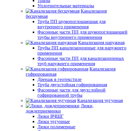
Трапы
Уплотнительные материалы
Канализация
бесшумная
Труба ПП шумопоглощающая для
внутреннего применения
Фасонные части ПП для шумопоглощающей
трубы внутреннего применения
Канализация наружная
Трубы ПП канализационные для наружнего
применения
Фасонные части ПП для канализационных
труб наружнего применения
Канализация
гофрированная
Дренаж в геотекстиле
Труба двухстойная гофрированная
Фасонные части для двухслойной
гофрированной трубы
Канализация чугунная
Люки,
дождеприемники
Люки ВЧШГ
Люки чугунные
Люки полимерные