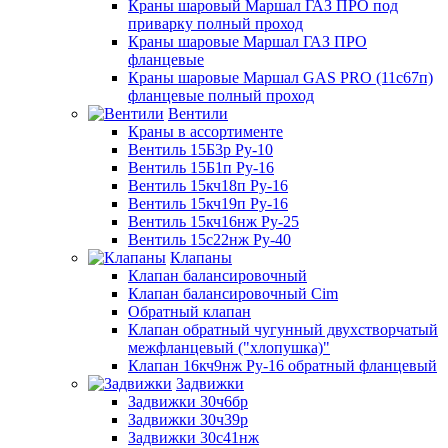
Краны шаровый Маршал ГАЗ ПРО под
приварку полный проход
Краны шаровые Маршал ГАЗ ПРО
фланцевые
Краны шаровые Маршал GAS PRO (11с67п)
фланцевые полный проход
Вентили
Краны в ассортименте
Вентиль 15Б3р Ру-10
Вентиль 15Б1п Ру-16
Вентиль 15кч18п Ру-16
Вентиль 15кч19п Ру-16
Вентиль 15кч16нж Ру-25
Вентиль 15с22нж Ру-40
Клапаны
Клапан балансировочный
Клапан балансировочный Cim
Обратный клапан
Клапан обратный чугунный двухстворчатый
межфланцевый ("хлопушка)"
Клапан 16кч9нж Ру-16 обратный фланцевый
Задвижки
Задвижки 30ч6бр
Задвижки 30ч39р
Задвижки 30с41нж