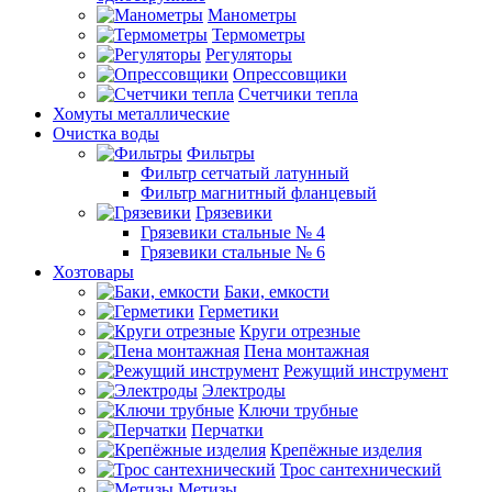
Манометры
Термометры
Регуляторы
Опрессовщики
Счетчики тепла
Хомуты металлические
Очистка воды
Фильтры
Фильтр сетчатый латунный
Фильтр магнитный фланцевый
Грязевики
Грязевики стальные № 4
Грязевики стальные № 6
Хозтовары
Баки, емкости
Герметики
Круги отрезные
Пена монтажная
Режущий инструмент
Электроды
Ключи трубные
Перчатки
Крепёжные изделия
Трос сантехнический
Метизы