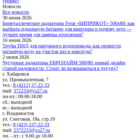
уборке?
Новости
Все новости
30 июня 2026
Биметаллические радиаторы Ferat «БИПРИКОТ» 500x80: как
выбрать идеальную батарею для квартиры и почему лето —
лучшее время для замены отопления?
16 июня 2026
Трубы ПНД для наружного водопровода: как провести
питьевую воду на участок раз и навсегда?
2 июня 2026
Чугунные радиаторы ЕВРОЛАЙМ 580/80: новый дизайн
старой надежности. Стоит ли возвращаться к чугуну?
г. Хабаровск
ул. Промышленная, 7
тел.:
8 (4212) 37-22-33
mail:
372233@cs27.ru
пн-пт.: 09.00-18.00
сб.: выходной
вс.: выходной
г. Владивосток
ул. Снеговая, 18а, стр.10
тел.:
8 (423) 237-22-33
mail:
2372233@cs27.ru
пн. - пт.: с 9.00 до 18.00