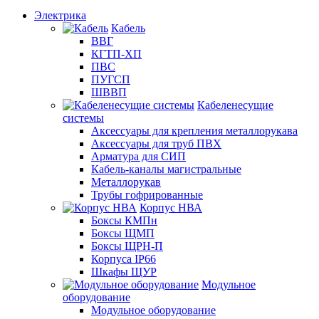
Электрика
Кабель
ВВГ
КГТП-ХП
ПВС
ПУГСП
ШВВП
Кабеленесущие
системы
Аксессуары для крепления металлорукава
Аксессуары для труб ПВХ
Арматура для СИП
Кабель-каналы магистральные
Металлорукав
Трубы гофрированные
Корпус НВА
Боксы КМПн
Боксы ЩМП
Боксы ЩРН-П
Корпуса IP66
Шкафы ЩУР
Модульное
оборудование
Модульное оборудование