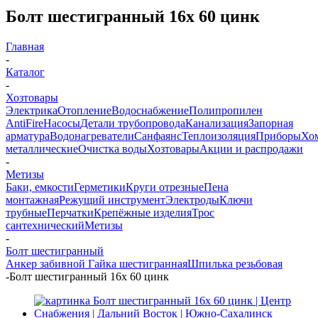
Болт шестигранный 16х 60 цинк
Главная
-
Каталог
-
Хозтовары
Электрика
Отопление
Водоснабжение
Полипропилен
AntiFire
Насосы
Детали трубопровода
Канализация
Запорная
арматура
Водонагреватели
Санфаянс
Теплоизоляция
Приборы
Хо
металлические
Очистка воды
Хозтовары
Акции и распродажи
-
Метизы
Баки, емкости
Герметики
Круги отрезные
Пена
монтажная
Режущий инструмент
Электроды
Ключи
трубные
Перчатки
Крепёжные изделия
Трос
сантехнический
Метизы
-
Болт шестигранный
Анкер забивной
Гайка шестигранная
Шпилька резьбовая
-
Болт шестигранный 16х 60 цинк