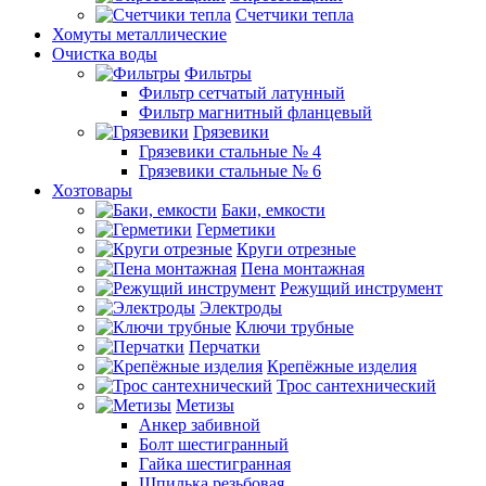
Счетчики тепла
Хомуты металлические
Очистка воды
Фильтры
Фильтр сетчатый латунный
Фильтр магнитный фланцевый
Грязевики
Грязевики стальные № 4
Грязевики стальные № 6
Хозтовары
Баки, емкости
Герметики
Круги отрезные
Пена монтажная
Режущий инструмент
Электроды
Ключи трубные
Перчатки
Крепёжные изделия
Трос сантехнический
Метизы
Анкер забивной
Болт шестигранный
Гайка шестигранная
Шпилька резьбовая