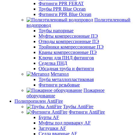
Фитинги PPR FERAT
Трубы PPR Blue Ocean
Фитинги PPR Blue Ocean
Полиэтиленовый
водопровод
Трубы напорные
Муфты компрессионные ПЭ
Отводы компрессионные ПЭ
Тройники компрессионные ПЭ
Краны компрессионные ПЭ
Ключи для ПНД фитингов
Седелка ПНД
Обсадная труба и фитинги
Метапол
Труба металлопластиковая
Фитинги резьбовые
Пожарное
оборудование
Полипропилен AntiFire
Трубы AntiFire
Фитинги AntiFire
Бурты AF
Муфты под приварку AF
Заглушки AF
Седла вварные AF