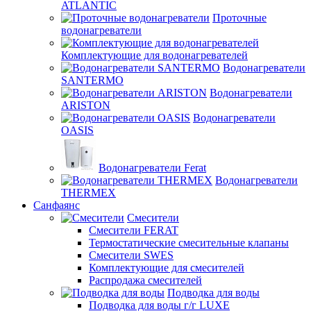
ATLANTIC
Проточные
водонагреватели
Комплектующие для водонагревателей
Водонагреватели
SANTERMO
Водонагреватели
ARISTON
Водонагреватели
OASIS
Водонагреватели Ferat
Водонагреватели
THERMEX
Санфаянс
Смесители
Смесители FERAT
Термостатические смесительные клапаны
Смесители SWES
Комплектующие для смесителей
Распродажа смесителей
Подводка для воды
Подводка для воды г/г LUXE