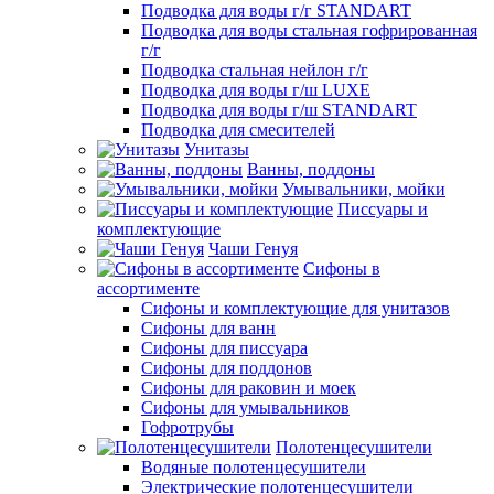
Подводка для воды г/г STANDART
Подводка для воды стальная гофрированная
г/г
Подводка стальная нейлон г/г
Подводка для воды г/ш LUXE
Подводка для воды г/ш STANDART
Подводка для смесителей
Унитазы
Ванны, поддоны
Умывальники, мойки
Писсуары и
комплектующие
Чаши Генуя
Сифоны в
ассортименте
Сифоны и комплектующие для унитазов
Сифоны для ванн
Сифоны для писсуара
Сифоны для поддонов
Сифоны для раковин и моек
Сифоны для умывальников
Гофротрубы
Полотенцесушители
Водяные полотенцесушители
Электрические полотенцесушители