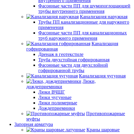
внутреннего применения
Фасонные части ПП для шумопоглощающей
трубы внутреннего применения
Канализация наружная
Трубы ПП канализационные для наружнего
применения
Фасонные части ПП для канализационных
труб наружнего применения
Канализация
гофрированная
Дренаж в геотекстиле
Труба двухстойная гофрированная
Фасонные части для двухслойной
гофрированной трубы
Канализация чугунная
Люки,
дождеприемники
Люки ВЧШГ
Люки чугунные
Люки полимерные
Дождеприемники
Противопожарные
муфты
Запорная арматура
Краны шаровые