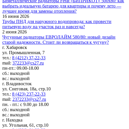
Биметаллические радиаторы Ferat «БИПРИКОТ» 500x80: как
выбрать идеальную батарею для квартиры и почему лето —
лучшее время для замены отопления?
16 июня 2026
Трубы ПНД для наружного водопровода: как провести
питьевую воду на участок раз и навсегда?
2 июня 2026
Чугунные радиаторы ЕВРОЛАЙМ 580/80: новый дизайн
старой надежности. Стоит ли возвращаться к чугуну?
г. Хабаровск
ул. Промышленная, 7
тел.:
8 (4212) 37-22-33
mail:
372233@cs27.ru
пн-пт.: 09.00-18.00
сб.: выходной
вс.: выходной
г. Владивосток
ул. Снеговая, 18а, стр.10
тел.:
8 (423) 237-22-33
mail:
2372233@cs27.ru
пн. - пт.: с 9.00 до 18.00
сб.: выходной
вс.: выходной
г. Находка
ул. Угольная, 61, стр.10