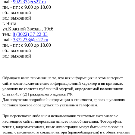
mail:
992233@cs27.ru
пн. - пт.: с 9.00 до 18.00
сб.: выходной
вс.: выходной
г. Чита
ул.Красной Звезды, 19с6
тел.:
8 (3022) 37-22-33
mail:
3372233@cs27.ru
пн. - пт.: с 9.00 до 18.00
сб.: выходной
вс.: выходной
Обращаем ваше внимание на то, что вся информация на этом интернет-
сайте носит исключительно информационный характер и ни при каких
условиях не является публичной офертой, определяемой положениями
Статьи 437 (2) Гражданского кодекса РФ.
Для получения подробной информации о стоимости, сроках и условиях
поставки просьба обращаться по указанным телефонам.
При перепечатке либо ином использовании текстовых материалов с
настоящего сайта гиперссылка на источник обязательна. Фотографии,
тексты, видеоматериалы, иные иллюстрации могут быть использованы
только с письменного согласия автора (правообладателя) и с обязательным