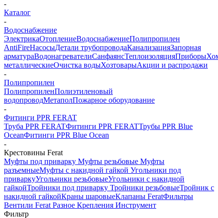
-
Каталог
-
Водоснабжение
Электрика
Отопление
Водоснабжение
Полипропилен
AntiFire
Насосы
Детали трубопровода
Канализация
Запорная
арматура
Водонагреватели
Санфаянс
Теплоизоляция
Приборы
Хо
металлические
Очистка воды
Хозтовары
Акции и распродажи
-
Полипропилен
Полипропилен
Полиэтиленовый
водопровод
Метапол
Пожарное оборудование
-
Фитинги PPR FERAT
Труба PPR FERAT
Фитинги PPR FERAT
Трубы PPR Blue
Ocean
Фитинги PPR Blue Ocean
-
Крестовины Ferat
Муфты под приварку
Муфты резьбовые
Муфты
разъемные
Муфты с накидной гайкой
Угольники под
приварку
Угольники резьбовые
Угольники с накидной
гайкой
Тройники под приварку
Тройники резьбовые
Тройник с
накидной гайкой
Краны шаровые
Клапаны Ferat
Фильтры
Вентили Ferat
Разное
Крепления
Инструмент
Фильтр