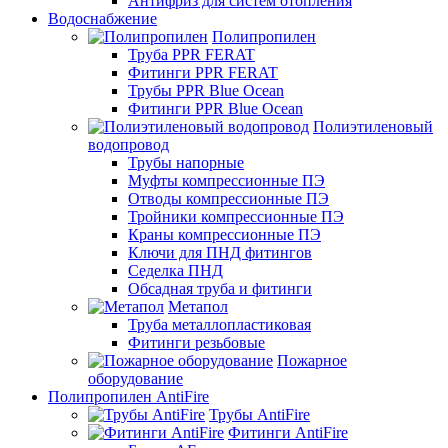
Антифриз для систем отопления
Водоснабжение
Полипропилен
Труба PPR FERAT
Фитинги PPR FERAT
Трубы PPR Blue Ocean
Фитинги PPR Blue Ocean
Полиэтиленовый
водопровод
Трубы напорные
Муфты компрессионные ПЭ
Отводы компрессионные ПЭ
Тройники компрессионные ПЭ
Краны компрессионные ПЭ
Ключи для ПНД фитингов
Седелка ПНД
Обсадная труба и фитинги
Метапол
Труба металлопластиковая
Фитинги резьбовые
Пожарное
оборудование
Полипропилен AntiFire
Трубы AntiFire
Фитинги AntiFire