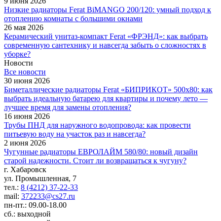
9 июня 2026
Низкие радиаторы Ferat BiMANGO 200/120: умный подход к
отоплению комнаты с большими окнами
26 мая 2026
Керамический унитаз-компакт Ferat «ФРЭНД»: как выбрать
современную сантехнику и навсегда забыть о сложностях в
уборке?
Новости
Все новости
30 июня 2026
Биметаллические радиаторы Ferat «БИПРИКОТ» 500x80: как
выбрать идеальную батарею для квартиры и почему лето —
лучшее время для замены отопления?
16 июня 2026
Трубы ПНД для наружного водопровода: как провести
питьевую воду на участок раз и навсегда?
2 июня 2026
Чугунные радиаторы ЕВРОЛАЙМ 580/80: новый дизайн
старой надежности. Стоит ли возвращаться к чугуну?
г. Хабаровск
ул. Промышленная, 7
тел.:
8 (4212) 37-22-33
mail:
372233@cs27.ru
пн-пт.: 09.00-18.00
сб.: выходной