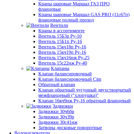
Краны шаровые Маршал ГАЗ ПРО
фланцевые
Краны шаровые Маршал GAS PRO (11с67п)
фланцевые полный проход
Вентили
Краны в ассортименте
Вентиль 15Б3р Ру-10
Вентиль 15Б1п Ру-16
Вентиль 15кч18п Ру-16
Вентиль 15кч19п Ру-16
Вентиль 15кч16нж Ру-25
Вентиль 15с22нж Ру-40
Клапаны
Клапан балансировочный
Клапан балансировочный Cim
Обратный клапан
Клапан обратный чугунный двухстворчатый
межфланцевый ("хлопушка)"
Клапан 16кч9нж Ру-16 обратный фланцевый
Задвижки
Задвижки 30ч6бр
Задвижки 30ч39р
Задвижки 30с41нж
Затворы дисковые поворотные
Водонагреватели