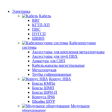
Электрика
Кабель
ВВГ
КГТП-ХП
ПВС
ПУГСП
ШВВП
Кабеленесущие
системы
Аксессуары для крепления металлорукава
Аксессуары для труб ПВХ
Арматура для СИП
Кабель-каналы магистральные
Металлорукав
Трубы гофрированные
Корпус НВА
Боксы КМПн
Боксы ЩМП
Боксы ЩРН-П
Корпуса IP66
Шкафы ЩУР
Модульное
оборудование