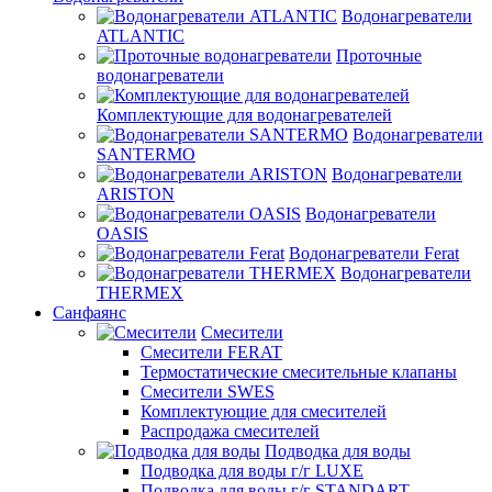
Водонагреватели
ATLANTIC
Проточные
водонагреватели
Комплектующие для водонагревателей
Водонагреватели
SANTERMO
Водонагреватели
ARISTON
Водонагреватели
OASIS
Водонагреватели Ferat
Водонагреватели
THERMEX
Санфаянс
Смесители
Смесители FERAT
Термостатические смесительные клапаны
Смесители SWES
Комплектующие для смесителей
Распродажа смесителей
Подводка для воды
Подводка для воды г/г LUXE
Подводка для воды г/г STANDART