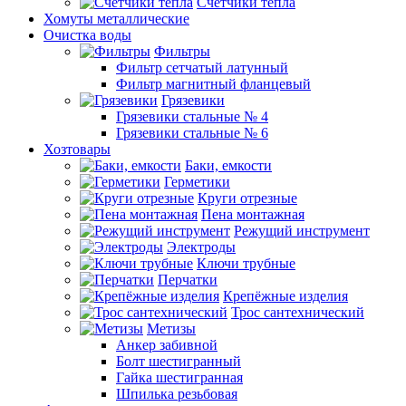
Счетчики тепла
Хомуты металлические
Очистка воды
Фильтры
Фильтр сетчатый латунный
Фильтр магнитный фланцевый
Грязевики
Грязевики стальные № 4
Грязевики стальные № 6
Хозтовары
Баки, емкости
Герметики
Круги отрезные
Пена монтажная
Режущий инструмент
Электроды
Ключи трубные
Перчатки
Крепёжные изделия
Трос сантехнический
Метизы
Анкер забивной
Болт шестигранный
Гайка шестигранная
Шпилька резьбовая