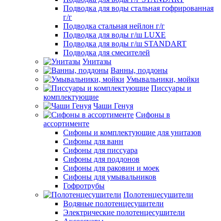
Подводка для воды стальная гофрированная
г/г
Подводка стальная нейлон г/г
Подводка для воды г/ш LUXE
Подводка для воды г/ш STANDART
Подводка для смесителей
Унитазы
Ванны, поддоны
Умывальники, мойки
Писсуары и
комплектующие
Чаши Генуя
Сифоны в
ассортименте
Сифоны и комплектующие для унитазов
Сифоны для ванн
Сифоны для писсуара
Сифоны для поддонов
Сифоны для раковин и моек
Сифоны для умывальников
Гофротрубы
Полотенцесушители
Водяные полотенцесушители
Электрические полотенцесушители