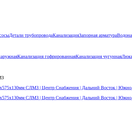
сосы
Детали трубопровода
Канализация
Запорная арматура
Водона
наружная
Канализация гофрированная
Канализация чугунная
Люки
МЗ