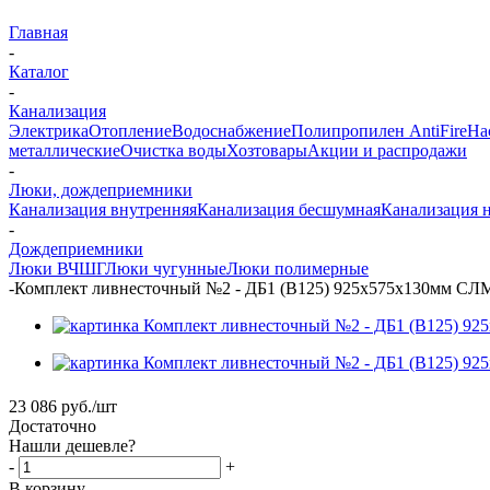
Главная
-
Каталог
-
Канализация
Электрика
Отопление
Водоснабжение
Полипропилен AntiFire
На
металлические
Очистка воды
Хозтовары
Акции и распродажи
-
Люки, дождеприемники
Канализация внутренняя
Канализация бесшумная
Канализация 
-
Дождеприемники
Люки ВЧШГ
Люки чугунные
Люки полимерные
-
Комплект ливнесточный №2 - ДБ1 (В125) 925х575х130мм СЛ
23 086
руб.
/шт
Достаточно
Нашли дешевле?
-
+
В корзину