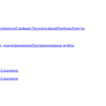
греватели
Санфаянс
Теплоизоляция
Приборы
Хомуты
, дождеприемники
Противопожарные муфты