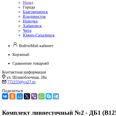
Назад
Города
Благовещенск
Владивосток
Находка
Хабаровск
Чита
Южно-Сахалинск
Войти
Мой кабинет
Корзина
0
Сравнение товаров
0
Контактная информация
ул. Шлакоблочная, 28а
772233@cs27.ru
Поделиться
Комплект ливнесточный №2 - ДБ1 (В12