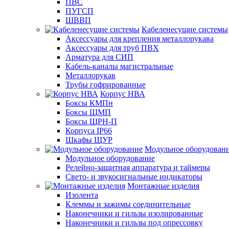
ПВС
ПУГСП
ШВВП
Кабеленесущие системы
Аксессуары для крепления металлорукава
Аксессуары для труб ПВХ
Арматура для СИП
Кабель-каналы магистральные
Металлорукав
Трубы гофрированные
Корпус НВА
Боксы КМПн
Боксы ЩМП
Боксы ЩРН-П
Корпуса IP66
Шкафы ЩУР
Модульное оборудован
Модульное оборудование
Релейно-защитная аппаратура и таймеры
Свето- и звукосигнальные индикаторы
Монтажные изделия
Изолента
Клеммы и зажимы соединительные
Наконечники и гильзы изолированные
Наконечники и гильзы под опрессовку