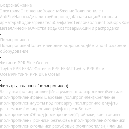
Водоснабжение
Электрика
Отопление
Водоснабжение
Полипропилен
AntiFire
Насосы
Детали трубопровода
Канализация
Запорная
арматура
Водонагреватели
Санфаянс
Теплоизоляция
Приборы
Хом
металлические
Очистка воды
Хозтовары
Акции и распродажи
-
Полипропилен
Полипропилен
Полиэтиленовый водопровод
Метапол
Пожарное
оборудование
-
Фитинги PPR Blue Ocean
Труба PPR FERAT
Фитинги PPR FERAT
Трубы PPR Blue
Ocean
Фитинги PPR Blue Ocean
-
Фильтры, клапаны (полипропилен)
Заглушки (полипропилен)
Инструмент (полипропилен)
Вентили
(полипропилен)
Краны шаровые (полипропилен)
Крепление
(полипропилен)
Муфты под приварку (полипропилен)
Муфты
разъемные (полипропилен)
Муфты резьбовые
(полипропилен)
Обвод (полипропилен)
Тройники, крестовины
(полипропилен)
Тройники резъбовые (полипропилен)
Угольники
(полипропилен)
Угольники резъбовые (полипропилен)
Фланцы,