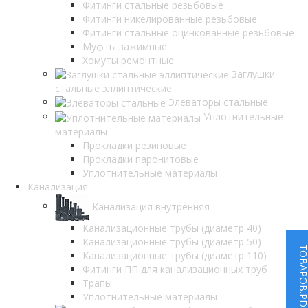
Фитинги стальные резьбовые
Фитинги никелированные резьбовые
Фитинги стальные оцинкованные резьбовые
Муфты зажимные
Хомуты ремонтные
Заглушки
стальные эллиптические
Элеваторы стальные
Уплотнительные
материалы
Прокладки резиновые
Прокладки паронитовые
Уплотнительные материалы
Канализация
Канализация внутренняя
Канализационные трубы (диаметр 40)
Канализационные трубы (диаметр 50)
ТОВАРОВ.P
Канализационные трубы (диаметр 110)
Фитинги ПП для канализационных труб
Трапы
Уплотнительные материалы