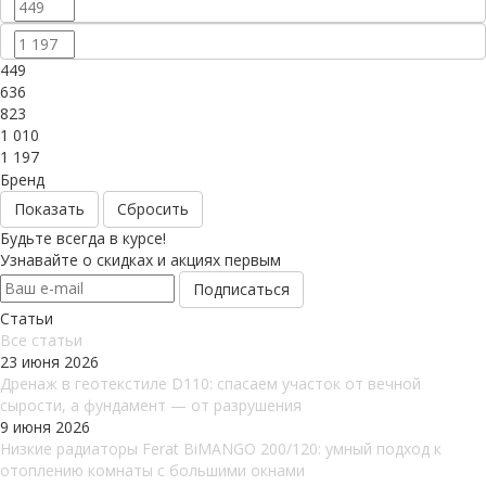
449
636
823
1 010
1 197
Бренд
Сбросить
Будьте всегда в курсе!
Узнавайте о скидках и акциях первым
Статьи
Все cтатьи
23 июня 2026
Дренаж в геотекстиле D110: спасаем участок от вечной
сырости, а фундамент — от разрушения
9 июня 2026
Низкие радиаторы Ferat BiMANGO 200/120: умный подход к
отоплению комнаты с большими окнами