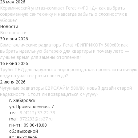
26 мая 2026
Керамический унитаз-компакт Ferat «ФРЭНД»: как выбрать
современную сантехнику и навсегда забыть о сложностях в
уборке?
Новости
Все новости
30 июня 2026
Биметаллические радиаторы Ferat «БИПРИКОТ» 500x80: как
выбрать идеальную батарею для квартиры и почему лето —
лучшее время для замены отопления?
16 июня 2026
Трубы ПНД для наружного водопровода: как провести питьевую
воду на участок раз и навсегда?
2 июня 2026
Чугунные радиаторы ЕВРОЛАЙМ 580/80: новый дизайн старой
надежности. Стоит ли возвращаться к чугуну?
г. Хабаровск
ул. Промышленная, 7
тел.:
8 (4212) 37-22-33
mail:
372233@cs27.ru
пн-пт.: 09.00-18.00
сб.: выходной
вс.: выходной