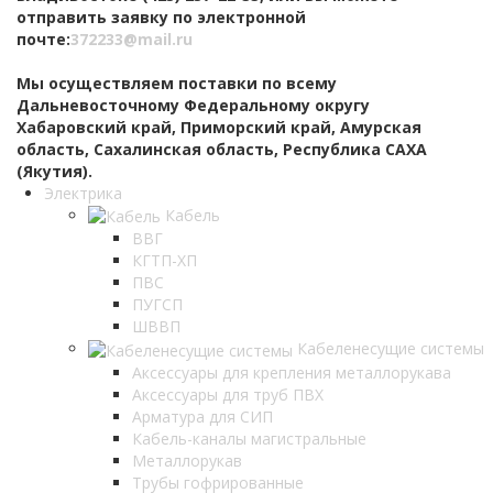
отправить заявку по электронной
почте:
372233@mail.ru
Мы осуществляем поставки по всему
Дальневосточному Федеральному округу
Хабаровский край, Приморский край, Амурская
область, Сахалинская область, Республика САХА
(Якутия).
Электрика
Кабель
ВВГ
КГТП-ХП
ПВС
ПУГСП
ШВВП
Кабеленесущие системы
Аксессуары для крепления металлорукава
Аксессуары для труб ПВХ
Арматура для СИП
Кабель-каналы магистральные
Металлорукав
Трубы гофрированные