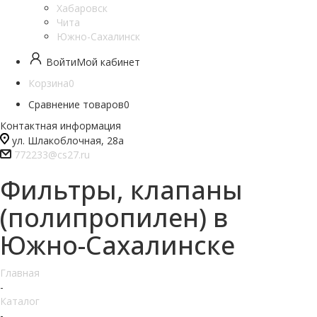
Хабаровск
Чита
Южно-Сахалинск
Войти
Мой кабинет
Корзина
0
Сравнение товаров
0
Контактная информация
ул. Шлакоблочная, 28а
772233@cs27.ru
Фильтры, клапаны
(полипропилен) в
Южно-Сахалинске
Главная
-
Каталог
-