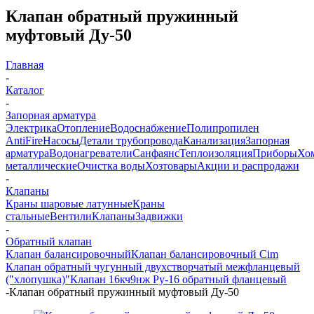
Клапан обратный пружинный
муфтовый Ду-50
Главная
-
Каталог
-
Запорная арматура
Электрика
Отопление
Водоснабжение
Полипропилен
AntiFire
Насосы
Детали трубопровода
Канализация
Запорная
арматура
Водонагреватели
Санфаянс
Теплоизоляция
Приборы
Хо
металлические
Очистка воды
Хозтовары
Акции и распродажи
-
Клапаны
Краны шаровые латунные
Краны
стальные
Вентили
Клапаны
Задвижки
-
Обратный клапан
Клапан балансировочный
Клапан балансировочный Cim
Клапан обратный чугунный двухстворчатый межфланцевый
("хлопушка)"
Клапан 16кч9нж Ру-16 обратный фланцевый
-
Клапан обратный пружинный муфтовый Ду-50