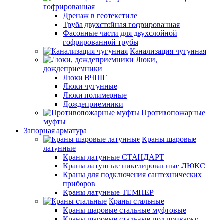
гофрированная
Дренаж в геотекстиле
Труба двухстойная гофрированная
Фасонные части для двухслойной
гофрированной трубы
Канализация чугунная
Люки,
дождеприемники
Люки ВЧШГ
Люки чугунные
Люки полимерные
Дождеприемники
Противопожарные
муфты
Запорная арматура
Краны шаровые
латунные
Краны латунные СТАНДАРТ
Краны латунные никелированные ЛЮКС
Краны для подключения сантехнических
приборов
Краны латунные ТЕМПЕР
Краны стальные
Краны шаровые стальные муфтовые
Краны шаровые стальные под приварку