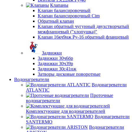
Клапаны
Клапан балансировочный
Клапан балансировочный Cim
Обратный клапан
Клапан обратный чугунный двухстворчатый
межфланцевый ("хлопушка)"
Клапан 16кч9нж Ру-16 обратный фланцевый
Задвижки
Задвижки 30ч6бр
Задвижки 30ч39р
Задвижки 30с41нж
Затворы дисковые поворотные
Водонагреватели
Водонагреватели
ATLANTIC
Проточные
водонагреватели
Комплектующие для водонагревателей
Водонагреватели
SANTERMO
Водонагреватели