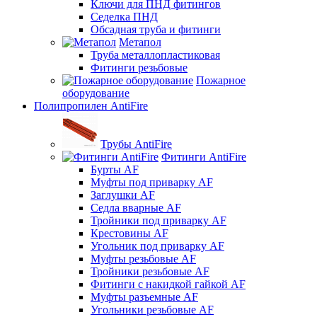
Ключи для ПНД фитингов
Седелка ПНД
Обсадная труба и фитинги
Метапол
Труба металлопластиковая
Фитинги резьбовые
Пожарное
оборудование
Полипропилен AntiFire
Трубы AntiFire
Фитинги AntiFire
Бурты AF
Муфты под приварку AF
Заглушки AF
Седла вварные AF
Тройники под приварку AF
Крестовины AF
Угольник под приварку AF
Муфты резьбовые AF
Тройники резьбовые AF
Фитинги с накидкой гайкой AF
Муфты разъемные AF
Угольники резьбовые AF