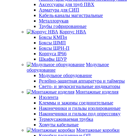
Аксессуары для труб ПВХ
Арматура для СИП
Кабель-каналы магистральные
Металлорукав
Трубы гофрированные
Корпус НВА
Боксы КМПн
Боксы ЩМП
Боксы ЩРН-П
Корпуса IP66
Шкафы ЩУР
Модульное
оборудование
Модульное оборудование
Релейно-защитная аппаратура и таймеры
Свето- и звукосигнальные индикаторы
Монтажные изделия
Изолента
Клеммы и зажимы соединительные
Наконечники и гильзы изолированные
Наконечники и гильзы под опрессовку
Термоусаживаемая трубка
Хомуты кабельные
Монтажные коробки
Коробки распаячные ОП