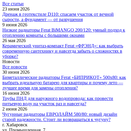
Все cтатьи
23 июня 2026
Дренаж в геотекстиле D110: спасаем участок от вечной
сырости, а фундамент — от разрушения
9 июня 2026
Низкие радиаторы Ferat BiMANGO 200/120: умный подход к
отоплению комнаты с большими окнами
26 мая 2026
Керамический унитаз-компакт Ferat «ФРЭНД»: как выбрать
современную сантехнику и навсегда забыть о сложностях в
уборке?
Новости
Все новости
30 июня 2026
Биметаллические радиаторы Ferat «БИПРИКОТ» 500x80: как
выбрать идеальную батарею для квартиры и почему лето —
лучшее время для замены отопления?
16 июня 2026
Трубы ПНД для наружного водопровода: как провести
питьевую воду на участок раз и навсегда?
2 июня 2026
Чугунные радиаторы ЕВРОЛАЙМ 580/80: новый дизайн
старой надежности. Стоит ли возвращаться к чугуну?
г. Хабаровск
ул. Промышленная, 7