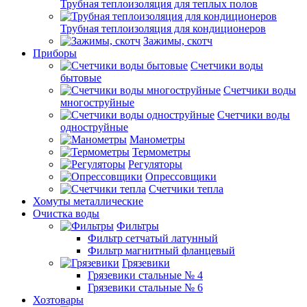
Трубная теплоизоляция для теплых полов
Трубная теплоизоляция для кондиционеров
Зажимы, скотч
Приборы
Счетчики воды
бытовые
Счетчики воды
многоструйные
Счетчики воды
одноструйные
Манометры
Термометры
Регуляторы
Опрессовщики
Счетчики тепла
Хомуты металлические
Очистка воды
Фильтры
Фильтр сетчатый латунный
Фильтр магнитный фланцевый
Грязевики
Грязевики стальные № 4
Грязевики стальные № 6
Хозтовары