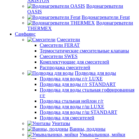
ARISTON
Водонагреватели
OASIS
Водонагреватели Ferat
Водонагреватели
THERMEX
Санфаянс
Смесители
Смесители FERAT
Термостатические смесительные клапаны
Смесители SWES
Комплектующие для смесителей
Распродажа смесителей
Подводка для воды
Подводка для воды г/г LUXE
Подводка для воды г/г STANDART
Подводка для воды стальная гофрированная
г/г
Подводка стальная нейлон г/г
Подводка для воды г/ш LUXE
Подводка для воды г/ш STANDART
Подводка для смесителей
Унитазы
Ванны, поддоны
Умывальники, мойки