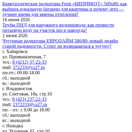
Биметаллические радиаторы Ferat «БИПРИКОТ» 500x80: как
выбрать идеальную батарею для квартиры и почему лето —
лучшее время для замены отопления?
16 июня 2026
Трубы ПНД для наружного водопровода: как провести
питьевую воду на участок раз и навсегда?
2 июня 2026
Чугунные радиаторы ЕВРОЛАЙМ 580/80: новый дизайн
старой надежности. Стоит ли возвращаться к чугуну?
г. Хабаровск
ул. Промышленная, 7
тел.:
8 (4212) 37-22-33
mail:
372233@cs27.ru
пн-пт.: 09.00-18.00
сб.: выходной
вс.: выходной
г. Владивосток
ул. Снеговая, 18а, стр.10
тел.:
8 (423) 237-22-33
mail:
2372233@cs27.ru
пн. - пт.: с 9.00 до 18.00
сб.: выходной
вс.: выходной
г. Находка
ул. Угольная, 61, стр.10