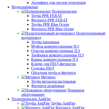
Антифриз для систем отопления
Водоснабжение
Полипропилен
Труба PPR FERAT
Фитинги PPR FERAT
Трубы PPR Blue Ocean
Фитинги PPR Blue Ocean
Полиэтиленовый
водопровод
Трубы напорные
Муфты компрессионные ПЭ
Отводы компрессионные ПЭ
Тройники компрессионные ПЭ
Краны компрессионные ПЭ
Ключи для ПНД фитингов
Седелка ПНД
Обсадная труба и фитинги
Метапол
Труба металлопластиковая
Фитинги резьбовые
Пожарное
оборудование
Полипропилен AntiFire
Трубы AntiFire
Фитинги AntiFire