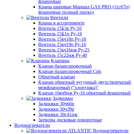
фланцевые
Краны шаровые Маршал GAS PRO (11с67п)
фланцевые полный проход
Вентили
Краны в ассортименте
Вентиль 15Б3р Ру-10
Вентиль 15Б1п Ру-16
Вентиль 15кч18п Ру-16
Вентиль 15кч19п Ру-16
Вентиль 15кч16нж Ру-25
Вентиль 15с22нж Ру-40
Клапаны
Клапан балансировочный
Клапан балансировочный Cim
Обратный клапан
Клапан обратный чугунный двухстворчатый
межфланцевый ("хлопушка)"
Клапан 16кч9нж Ру-16 обратный фланцевый
Задвижки
Задвижки 30ч6бр
Задвижки 30ч39р
Задвижки 30с41нж
Затворы дисковые поворотные
Водонагреватели
Водонагреватели