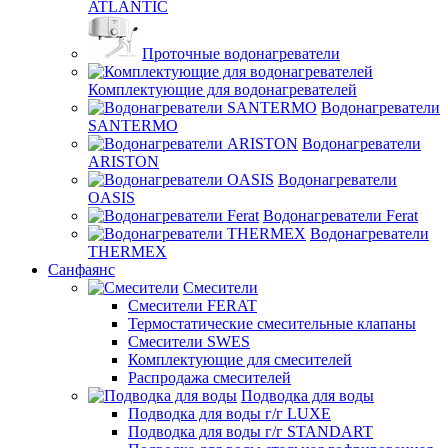
ATLANTIC
Проточные водонагреватели
Комплектующие для водонагревателей
Водонагреватели
SANTERMO
Водонагреватели
ARISTON
Водонагреватели
OASIS
Водонагреватели Ferat
Водонагреватели
THERMEX
Санфаянс
Смесители
Смесители FERAT
Термостатические смесительные клапаны
Смесители SWES
Комплектующие для смесителей
Распродажа смесителей
Подводка для воды
Подводка для воды г/г LUXE
Подводка для воды г/г STANDART