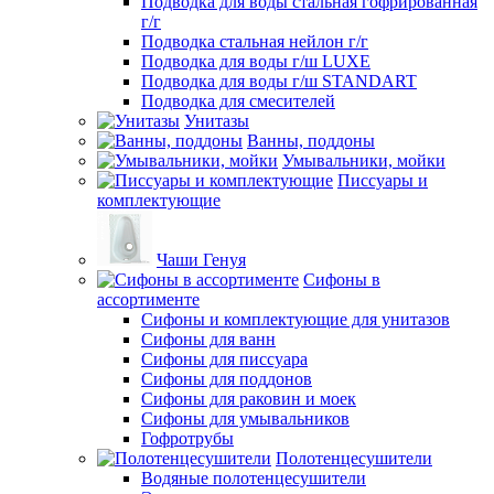
Подводка для воды стальная гофрированная
г/г
Подводка стальная нейлон г/г
Подводка для воды г/ш LUXE
Подводка для воды г/ш STANDART
Подводка для смесителей
Унитазы
Ванны, поддоны
Умывальники, мойки
Писсуары и
комплектующие
Чаши Генуя
Сифоны в
ассортименте
Сифоны и комплектующие для унитазов
Сифоны для ванн
Сифоны для писсуара
Сифоны для поддонов
Сифоны для раковин и моек
Сифоны для умывальников
Гофротрубы
Полотенцесушители
Водяные полотенцесушители