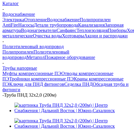
Каталог
-
Водоснабжение
Электрика
Отопление
Водоснабжение
Полипропилен
AntiFire
Насосы
Детали трубопровода
Канализация
Запорная
арматура
Водонагреватели
Санфаянс
Теплоизоляция
Приборы
Хо
металлические
Очистка воды
Хозтовары
Акции и распродажи
-
Полиэтиленовый водопровод
Полипропилен
Полиэтиленовый
водопровод
Метапол
Пожарное оборудование
-
Трубы напорные
Муфты компрессионные ПЭ
Отводы компрессионные
ПЭ
Тройники компрессионные ПЭ
Краны компрессионные
ПЭ
Ключи для ПНД фитингов
Седелка ПНД
Обсадная труба и
фитинги
-
Труба ПНД 32х2,0 (200м)