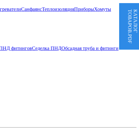
греватели
Санфаянс
Теплоизоляция
Приборы
Хомуты
ТОВАРОВ.PDF
КАТАЛОГ
 ПНД фитингов
Седелка ПНД
Обсадная труба и фитинги