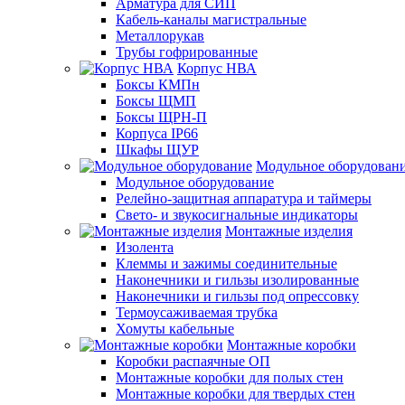
Арматура для СИП
Кабель-каналы магистральные
Металлорукав
Трубы гофрированные
Корпус НВА
Боксы КМПн
Боксы ЩМП
Боксы ЩРН-П
Корпуса IP66
Шкафы ЩУР
Модульное оборудован
Модульное оборудование
Релейно-защитная аппаратура и таймеры
Свето- и звукосигнальные индикаторы
Монтажные изделия
Изолента
Клеммы и зажимы соединительные
Наконечники и гильзы изолированные
Наконечники и гильзы под опрессовку
Термоусаживаемая трубка
Хомуты кабельные
Монтажные коробки
Коробки распаячные ОП
Монтажные коробки для полых стен
Монтажные коробки для твердых стен