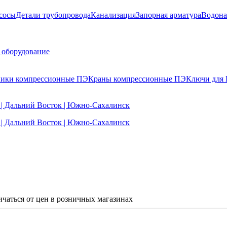
сосы
Детали трубопровода
Канализация
Запорная арматура
Водона
 оборудование
ики компрессионные ПЭ
Краны компрессионные ПЭ
Ключи для
ичаться от цен в розничных магазинах