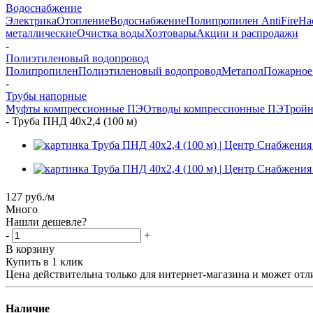
Водоснабжение
Электрика
Отопление
Водоснабжение
Полипропилен AntiFire
На
металлические
Очистка воды
Хозтовары
Акции и распродажи
-
Полиэтиленовый водопровод
Полипропилен
Полиэтиленовый водопровод
Метапол
Пожарное
-
Трубы напорные
Муфты компрессионные ПЭ
Отводы компрессионные ПЭ
Тройн
-
Труба ПНД 40х2,4 (100 м)
127
руб.
/м
Много
Нашли дешевле?
-
+
В корзину
Купить в 1 клик
Цена действительна только для интернет-магазина и может отл
Наличие