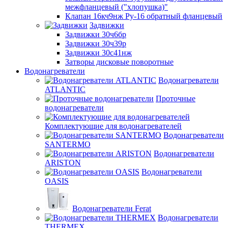
межфланцевый ("хлопушка)"
Клапан 16кч9нж Ру-16 обратный фланцевый
Задвижки
Задвижки 30ч6бр
Задвижки 30ч39р
Задвижки 30с41нж
Затворы дисковые поворотные
Водонагреватели
Водонагреватели
ATLANTIC
Проточные
водонагреватели
Комплектующие для водонагревателей
Водонагреватели
SANTERMO
Водонагреватели
ARISTON
Водонагреватели
OASIS
Водонагреватели Ferat
Водонагреватели
THERMEX