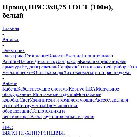
Провод ПВС 3х0,75 ГОСТ (100м),
белый
Главная
-
Каталог
-
Электрика
Электрика
Отопление
Водоснабжение
Полипропилен
AntiFire
Насосы
Детали трубопровода
Канализация
Запорная
арматура
Водонагреватели
Санфаянс
Теплоизоляция
Приборы
Хо
металлические
Очистка воды
Хозтовары
Акции и распродажи
-
Кабель
Кабель
Кабеленесущие системы
Корпус НВА
Модульное
оборудование
Монтажные изделия
Монтажные
коробки
Свет
Удлинители и комплектующие
Аксессуары для
щитов
Инструменты
Промышленное
оборудование
Теплотехника и
вентиляторы
Электроустановочные изделия
-
ПВС
ВВГ
КГТП-ХП
ПУГСП
ШВВП