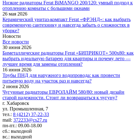
Низкие радиаторы Ferat BiMANGO 200/120: умный подход к
отоплению комнаты с большими окнами
26 мая 2026
Керамический унитаз-компакт Ferat «ФРЭНД»: как выбрать
современную сантехнику и навсегда забыть о сложностях в
уборке?
Новости
Все новости
30 июня 2026
Биметаллические радиаторы Ferat «БИПРИКОТ» 500x80: как
выбрать идеальную батарею для квартиры и почему лето —
лучшее время для замены отопления?
16 июня 2026
Трубы ПНД для наружного водопровода: как провести
питьевую воду на участок раз и навсегда?
2 июня 2026
Чугунные радиаторы ЕВРОЛАЙМ 580/80: новый дизайн
старой надежности. Стоит ли возвращаться к чугуну?
г. Хабаровск
ул. Промышленная, 7
тел.:
8 (4212) 37-22-33
mail:
372233@cs27.ru
пн-пт.: 09.00-18.00
сб.: выходной
вс.: выходной