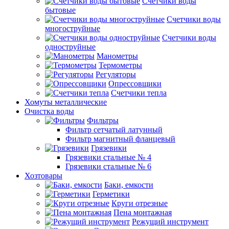
Счетчики воды
бытовые
Счетчики воды
многоструйные
Счетчики воды
одноструйные
Манометры
Термометры
Регуляторы
Опрессовщики
Счетчики тепла
Хомуты металлические
Очистка воды
Фильтры
Фильтр сетчатый латунный
Фильтр магнитный фланцевый
Грязевики
Грязевики стальные № 4
Грязевики стальные № 6
Хозтовары
Баки, емкости
Герметики
Круги отрезные
Пена монтажная
Режущий инструмент