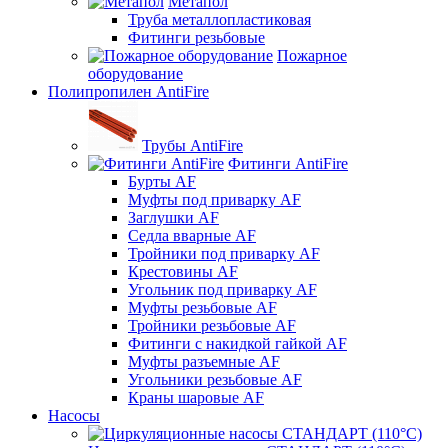
Метапол
Труба металлопластиковая
Фитинги резьбовые
Пожарное
оборудование
Полипропилен AntiFire
Трубы AntiFire
Фитинги AntiFire
Бурты AF
Муфты под приварку AF
Заглушки AF
Седла вварные AF
Тройники под приварку AF
Крестовины AF
Угольник под приварку AF
Муфты резьбовые AF
Тройники резьбовые AF
Фитинги с накидкой гайкой AF
Муфты разъемные AF
Угольники резьбовые AF
Краны шаровые AF
Насосы