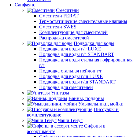
Санфаянс
Смесители
Смесители FERAT
Термостатические смесительные клапаны
Смесители SWES
Комплектующие для смесителей
Распродажа смесителей
Подводка для воды
Подводка для воды г/г LUXE
Подводка для воды г/г STANDART
Подводка для воды стальная гофрированная
г/г
Подводка стальная нейлон г/г
Подводка для воды г/ш LUXE
Подводка для воды г/ш STANDART
Подводка для смесителей
Унитазы
Ванны, поддоны
Умывальники, мойки
Писсуары и
комплектующие
Чаши Генуя
Сифоны в
ассортименте
Сифоны и комплектующие для унитазов