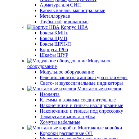
Арматура для СИП
Кабель-каналы магистральные
Металлорукав
Трубы гофрированные
Корпус НВА
Боксы КМПн
Боксы ЩМП
Боксы ЩРН-П
Корпуса IP66
Шкафы ЩУР
Модульное
оборудование
Модульное оборудование
Релейно-защитная аппаратура и таймеры
Свето- и звукосигнальные индикаторы
Монтажные изделия
Изолента
Клеммы и зажимы соединительные
Наконечники и гильзы изолированные
Наконечники и гильзы под опрессовку
Термоусаживаемая трубка
Хомуты кабельные
Монтажные коробки
Коробки распаячные ОП
Монтажные коробки для полых стен