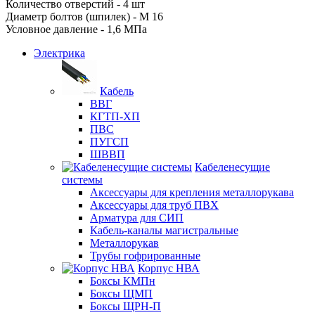
Количество отверстий - 4 шт
Диаметр болтов (шпилек) - М 16
Условное давление - 1,6 МПа
Электрика
Кабель
ВВГ
КГТП-ХП
ПВС
ПУГСП
ШВВП
Кабеленесущие
системы
Аксессуары для крепления металлорукава
Аксессуары для труб ПВХ
Арматура для СИП
Кабель-каналы магистральные
Металлорукав
Трубы гофрированные
Корпус НВА
Боксы КМПн
Боксы ЩМП
Боксы ЩРН-П