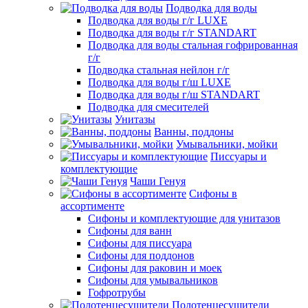
Подводка для воды
Подводка для воды г/г LUXE
Подводка для воды г/г STANDART
Подводка для воды стальная гофрированная
г/г
Подводка стальная нейлон г/г
Подводка для воды г/ш LUXE
Подводка для воды г/ш STANDART
Подводка для смесителей
Унитазы
Ванны, поддоны
Умывальники, мойки
Писсуары и
комплектующие
Чаши Генуя
Сифоны в
ассортименте
Сифоны и комплектующие для унитазов
Сифоны для ванн
Сифоны для писсуара
Сифоны для поддонов
Сифоны для раковин и моек
Сифоны для умывальников
Гофротрубы
Полотенцесушители