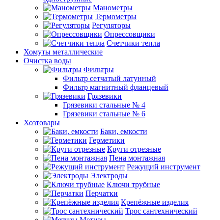
Манометры
Термометры
Регуляторы
Опрессовщики
Счетчики тепла
Хомуты металлические
Очистка воды
Фильтры
Фильтр сетчатый латунный
Фильтр магнитный фланцевый
Грязевики
Грязевики стальные № 4
Грязевики стальные № 6
Хозтовары
Баки, емкости
Герметики
Круги отрезные
Пена монтажная
Режущий инструмент
Электроды
Ключи трубные
Перчатки
Крепёжные изделия
Трос сантехнический
Метизы