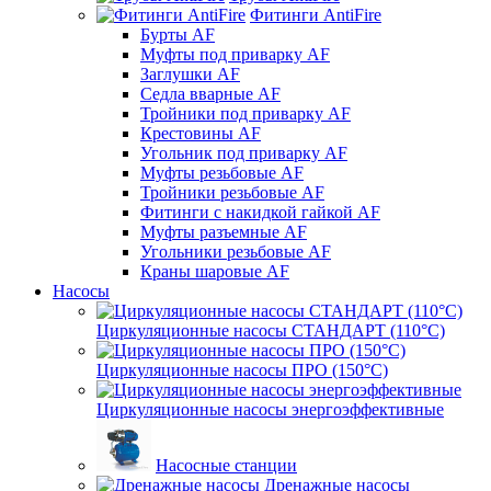
Фитинги AntiFire
Бурты AF
Муфты под приварку AF
Заглушки AF
Седла вварные AF
Тройники под приварку AF
Крестовины AF
Угольник под приварку AF
Муфты резьбовые AF
Тройники резьбовые AF
Фитинги с накидкой гайкой AF
Муфты разъемные AF
Угольники резьбовые AF
Краны шаровые AF
Насосы
Циркуляционные насосы СТАНДАРТ (110°C)
Циркуляционные насосы ПРО (150°C)
Циркуляционные насосы энергоэффективные
Насосные станции
Дренажные насосы