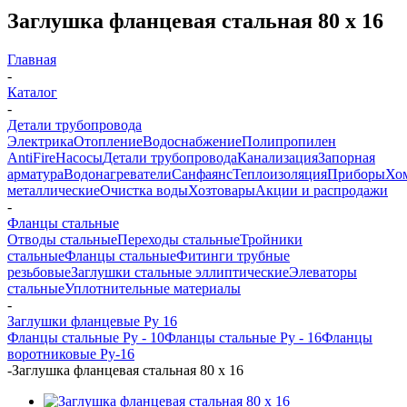
Заглушка фланцевая стальная 80 х 16
Главная
-
Каталог
-
Детали трубопровода
Электрика
Отопление
Водоснабжение
Полипропилен
AntiFire
Насосы
Детали трубопровода
Канализация
Запорная
арматура
Водонагреватели
Санфаянс
Теплоизоляция
Приборы
Хо
металлические
Очистка воды
Хозтовары
Акции и распродажи
-
Фланцы стальные
Отводы стальные
Переходы стальные
Тройники
стальные
Фланцы стальные
Фитинги трубные
резьбовые
Заглушки стальные эллиптические
Элеваторы
стальные
Уплотнительные материалы
-
Заглушки фланцевые Ру 16
Фланцы стальные Ру - 10
Фланцы стальные Ру - 16
Фланцы
воротниковые Ру-16
-
Заглушка фланцевая стальная 80 х 16