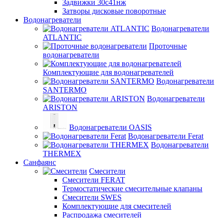
Задвижки 30с41нж
Затворы дисковые поворотные
Водонагреватели
Водонагреватели
ATLANTIC
Проточные
водонагреватели
Комплектующие для водонагревателей
Водонагреватели
SANTERMO
Водонагреватели
ARISTON
Водонагреватели OASIS
Водонагреватели Ferat
Водонагреватели
THERMEX
Санфаянс
Смесители
Смесители FERAT
Термостатические смесительные клапаны
Смесители SWES
Комплектующие для смесителей
Распродажа смесителей