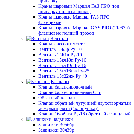
приварку
Краны шаровый Маршал ГАЗ ПРО под
приварку полный проход
Краны шаровые Маршал ГАЗ ПРО
фланцевые
Краны шаровые Маршал GAS PRO (11с67п)
фланцевые полный проход
Вентили
Краны в ассортименте
Вентиль 15Б3р Ру-10
Вентиль 15Б1п Ру-16
Вентиль 15кч18п Ру-16
Вентиль 15кч19п Ру-16
Вентиль 15кч16нж Ру-25
Вентиль 15с22нж Ру-40
Клапаны
Клапан балансировочный
Клапан балансировочный Cim
Обратный клапан
Клапан обратный чугунный двухстворчатый
межфланцевый ("хлопушка)"
Клапан 16кч9нж Ру-16 обратный фланцевый
Задвижки
Задвижки 30ч6бр
Задвижки 30ч39р