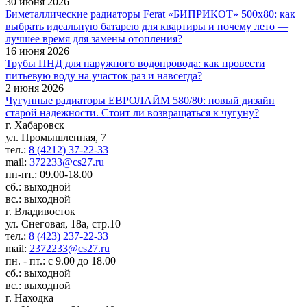
30 июня 2026
Биметаллические радиаторы Ferat «БИПРИКОТ» 500x80: как
выбрать идеальную батарею для квартиры и почему лето —
лучшее время для замены отопления?
16 июня 2026
Трубы ПНД для наружного водопровода: как провести
питьевую воду на участок раз и навсегда?
2 июня 2026
Чугунные радиаторы ЕВРОЛАЙМ 580/80: новый дизайн
старой надежности. Стоит ли возвращаться к чугуну?
г. Хабаровск
ул. Промышленная, 7
тел.:
8 (4212) 37-22-33
mail:
372233@cs27.ru
пн-пт.: 09.00-18.00
сб.: выходной
вс.: выходной
г. Владивосток
ул. Снеговая, 18а, стр.10
тел.:
8 (423) 237-22-33
mail:
2372233@cs27.ru
пн. - пт.: с 9.00 до 18.00
сб.: выходной
вс.: выходной
г. Находка