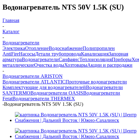
Водонагреватель NTS 50V 1.5K (SU)
Главная
-
Каталог
-
Водонагреватели
Электрика
Отопление
Водоснабжение
Полипропилен
AntiFire
Насосы
Детали трубопровода
Канализация
Запорная
арматура
Водонагреватели
Санфаянс
Теплоизоляция
Приборы
Хо
металлические
Очистка воды
Хозтовары
Акции и распродажи
-
Водонагреватели ARISTON
Водонагреватели ATLANTIC
Проточные водонагреватели
Комплектующие для водонагревателей
Водонагреватели
SANTERMO
Водонагреватели OASIS
Водонагреватели
Ferat
Водонагреватели THERMEX
-
Водонагреватель NTS 50V 1.5K (SU)