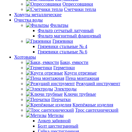
Опрессовщики
Счетчики тепла
Хомуты металлические
Очистка воды
Фильтры
Фильтр сетчатый латунный
Фильтр магнитный фланцевый
Грязевики
Грязевики стальные № 4
Грязевики стальные № 6
Хозтовары
Баки, емкости
Герметики
Круги отрезные
Пена монтажная
Режущий инструмент
Электроды
Ключи трубные
Перчатки
Крепёжные изделия
Трос сантехнический
Метизы
Анкер забивной
Болт шестигранный
Гайка шестигранная