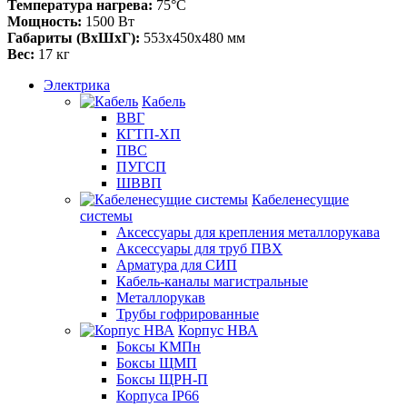
Температура нагрева:
75°С
Мощность:
1500 Вт
Габариты (ВхШхГ):
553х450х480 мм
Вес:
17 кг
Электрика
Кабель
ВВГ
КГТП-ХП
ПВС
ПУГСП
ШВВП
Кабеленесущие
системы
Аксессуары для крепления металлорукава
Аксессуары для труб ПВХ
Арматура для СИП
Кабель-каналы магистральные
Металлорукав
Трубы гофрированные
Корпус НВА
Боксы КМПн
Боксы ЩМП
Боксы ЩРН-П
Корпуса IP66