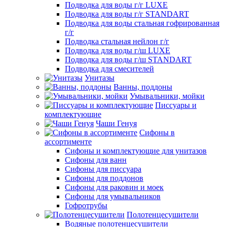
Подводка для воды г/г LUXE
Подводка для воды г/г STANDART
Подводка для воды стальная гофрированная
г/г
Подводка стальная нейлон г/г
Подводка для воды г/ш LUXE
Подводка для воды г/ш STANDART
Подводка для смесителей
Унитазы
Ванны, поддоны
Умывальники, мойки
Писсуары и
комплектующие
Чаши Генуя
Сифоны в
ассортименте
Сифоны и комплектующие для унитазов
Сифоны для ванн
Сифоны для писсуара
Сифоны для поддонов
Сифоны для раковин и моек
Сифоны для умывальников
Гофротрубы
Полотенцесушители
Водяные полотенцесушители