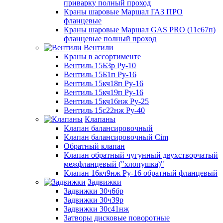
приварку полный проход
Краны шаровые Маршал ГАЗ ПРО
фланцевые
Краны шаровые Маршал GAS PRO (11с67п)
фланцевые полный проход
Вентили
Краны в ассортименте
Вентиль 15Б3р Ру-10
Вентиль 15Б1п Ру-16
Вентиль 15кч18п Ру-16
Вентиль 15кч19п Ру-16
Вентиль 15кч16нж Ру-25
Вентиль 15с22нж Ру-40
Клапаны
Клапан балансировочный
Клапан балансировочный Cim
Обратный клапан
Клапан обратный чугунный двухстворчатый
межфланцевый ("хлопушка)"
Клапан 16кч9нж Ру-16 обратный фланцевый
Задвижки
Задвижки 30ч6бр
Задвижки 30ч39р
Задвижки 30с41нж
Затворы дисковые поворотные