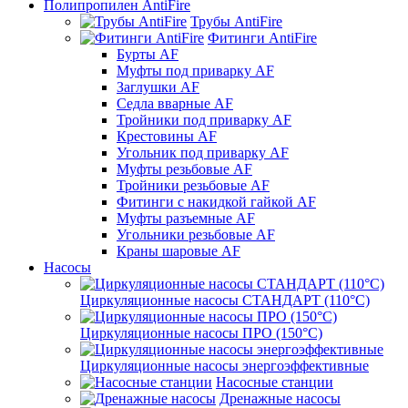
Полипропилен AntiFire
Трубы AntiFire
Фитинги AntiFire
Бурты AF
Муфты под приварку AF
Заглушки AF
Седла вварные AF
Тройники под приварку AF
Крестовины AF
Угольник под приварку AF
Муфты резьбовые AF
Тройники резьбовые AF
Фитинги с накидкой гайкой AF
Муфты разъемные AF
Угольники резьбовые AF
Краны шаровые AF
Насосы
Циркуляционные насосы СТАНДАРТ (110°C)
Циркуляционные насосы ПРО (150°C)
Циркуляционные насосы энергоэффективные
Насосные станции
Дренажные насосы