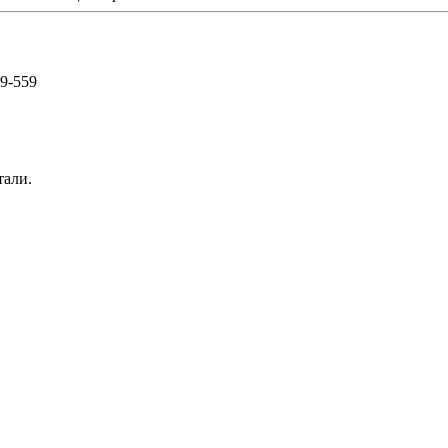
59-559
тали.