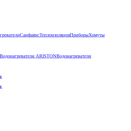
греватели
Санфаянс
Теплоизоляция
Приборы
Хомуты
Водонагреватели ARISTON
Водонагреватели