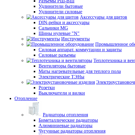
Разъемы РШ-ВШ
Удлинители бытовые
Удлинители силовые
Аксессуары для щитов
DIN-рейки и аксессуары
Сальники MG
Шины нулевые "N"
Инструменты
Промышленное об
Силовая аппарат. коммутации и защиты
Силовые разъемы
Теплотехника и ве
Вентиляторы бытовые
Маты нагревательные для теплого пола
Электрические ТЭНы
Электроустановоч
Розетки
Выключатели и вилки
Отопление
Радиаторы отопления
Биметаллические радиаторы
Алюминиевые радиаторы
Чугунные радиаторы отопления