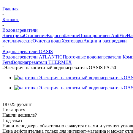
Главная
-
Каталог
-
Водонагреватели
Электрика
Отопление
Водоснабжение
Полипропилен AntiFire
На
металлические
Очистка воды
Хозтовары
Акции и распродажи
-
Водонагреватели OASIS
Водонагреватели ATLANTIC
Проточные водонагреватели
Комп
Ferat
Водонагреватели THERMEX
-
Электрич. накопит-ный водонагреватель OASIS PA-50
18 025
руб.
/шт
По запросу
Нашли дешевле?
Под заказ
Наши менеджеры обязательно свяжутся с вами и уточнят услови
Цена действительна только для интернет-магазина и может отл