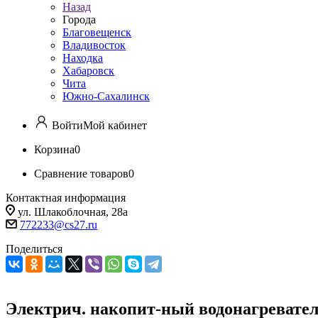
Назад
Города
Благовещенск
Владивосток
Находка
Хабаровск
Чита
Южно-Сахалинск
Войти
Мой кабинет
Корзина
0
Сравнение товаров
0
Контактная информация
ул. Шлакоблочная, 28а
772233@cs27.ru
Поделиться
Электрич. накопит-ный водонагревате