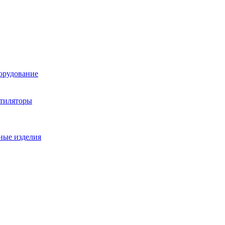
орудование
нтиляторы
ные изделия