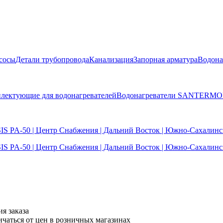
сосы
Детали трубопровода
Канализация
Запорная арматура
Водона
лектующие для водонагревателей
Водонагреватели SANTERMO
я заказа
ичаться от цен в розничных магазинах