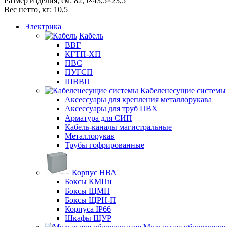
Размер изделия, см: 82,5×43,5×23,5
Вес нетто, кг: 10,5
Электрика
Кабель
ВВГ
КГТП-ХП
ПВС
ПУГСП
ШВВП
Кабеленесущие системы
Аксессуары для крепления металлорукава
Аксессуары для труб ПВХ
Арматура для СИП
Кабель-каналы магистральные
Металлорукав
Трубы гофрированные
Корпус НВА
Боксы КМПн
Боксы ЩМП
Боксы ЩРН-П
Корпуса IP66
Шкафы ЩУР