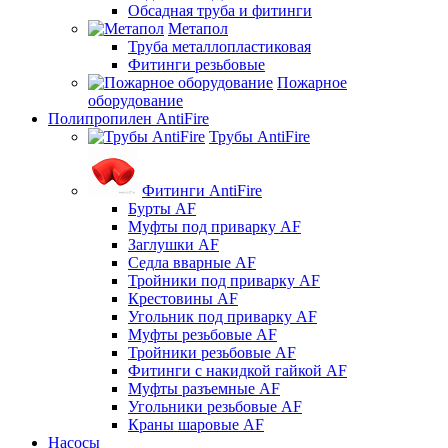
Обсадная труба и фитинги
Метапол
Труба металлопластиковая
Фитинги резьбовые
Пожарное
оборудование
Полипропилен AntiFire
Трубы AntiFire
Фитинги AntiFire
Бурты AF
Муфты под приварку AF
Заглушки AF
Седла вварные AF
Тройники под приварку AF
Крестовины AF
Угольник под приварку AF
Муфты резьбовые AF
Тройники резьбовые AF
Фитинги с накидкой гайкой AF
Муфты разъемные AF
Угольники резьбовые AF
Краны шаровые AF
Насосы