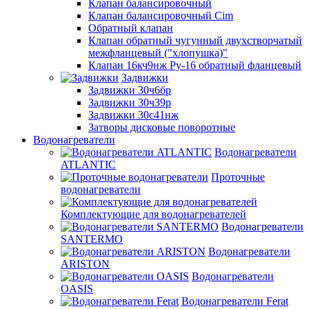
Клапан балансировочный
Клапан балансировочный Cim
Обратный клапан
Клапан обратный чугунный двухстворчатый
межфланцевый ("хлопушка)"
Клапан 16кч9нж Ру-16 обратный фланцевый
Задвижки
Задвижки 30ч6бр
Задвижки 30ч39р
Задвижки 30с41нж
Затворы дисковые поворотные
Водонагреватели
Водонагреватели
ATLANTIC
Проточные
водонагреватели
Комплектующие для водонагревателей
Водонагреватели
SANTERMO
Водонагреватели
ARISTON
Водонагреватели
OASIS
Водонагреватели Ferat