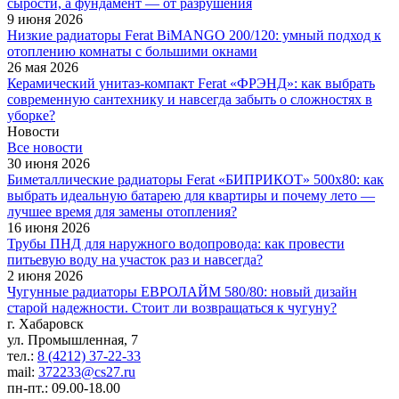
сырости, а фундамент — от разрушения
9 июня 2026
Низкие радиаторы Ferat BiMANGO 200/120: умный подход к
отоплению комнаты с большими окнами
26 мая 2026
Керамический унитаз-компакт Ferat «ФРЭНД»: как выбрать
современную сантехнику и навсегда забыть о сложностях в
уборке?
Новости
Все новости
30 июня 2026
Биметаллические радиаторы Ferat «БИПРИКОТ» 500x80: как
выбрать идеальную батарею для квартиры и почему лето —
лучшее время для замены отопления?
16 июня 2026
Трубы ПНД для наружного водопровода: как провести
питьевую воду на участок раз и навсегда?
2 июня 2026
Чугунные радиаторы ЕВРОЛАЙМ 580/80: новый дизайн
старой надежности. Стоит ли возвращаться к чугуну?
г. Хабаровск
ул. Промышленная, 7
тел.:
8 (4212) 37-22-33
mail:
372233@cs27.ru
пн-пт.: 09.00-18.00