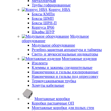
Металлорукав
Трубы гофрированные
Корпус НВА
Боксы КМПн
Боксы ЩМП
Боксы ЩРН-П
Корпуса IP66
Шкафы ЩУР
Модульное
оборудование
Модульное оборудование
Релейно-защитная аппаратура и таймеры
Свето- и звукосигнальные индикаторы
Монтажные изделия
Изолента
Клеммы и зажимы соединительные
Наконечники и гильзы изолированные
Наконечники и гильзы под опрессовку
Термоусаживаемая трубка
Хомуты кабельные
Монтажные коробки
Коробки распаячные ОП
Монтажные коробки для полых стен