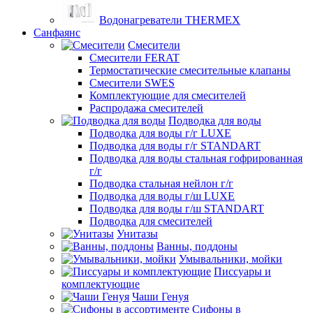
Водонагреватели THERMEX
Санфаянс
Смесители
Смесители FERAT
Термостатические смесительные клапаны
Смесители SWES
Комплектующие для смесителей
Распродажа смесителей
Подводка для воды
Подводка для воды г/г LUXE
Подводка для воды г/г STANDART
Подводка для воды стальная гофрированная
г/г
Подводка стальная нейлон г/г
Подводка для воды г/ш LUXE
Подводка для воды г/ш STANDART
Подводка для смесителей
Унитазы
Ванны, поддоны
Умывальники, мойки
Писсуары и
комплектующие
Чаши Генуя
Сифоны в