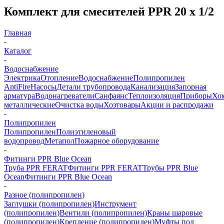
Комплект для смесителей PPR 20 х 1/2
Главная
-
Каталог
-
Водоснабжение
Электрика
Отопление
Водоснабжение
Полипропилен
AntiFire
Насосы
Детали трубопровода
Канализация
Запорная
арматура
Водонагреватели
Санфаянс
Теплоизоляция
Приборы
Хо
металлические
Очистка воды
Хозтовары
Акции и распродажи
-
Полипропилен
Полипропилен
Полиэтиленовый
водопровод
Метапол
Пожарное оборудование
-
Фитинги PPR Blue Ocean
Труба PPR FERAT
Фитинги PPR FERAT
Трубы PPR Blue
Ocean
Фитинги PPR Blue Ocean
-
Разное (полипропилен)
Заглушки (полипропилен)
Инструмент
(полипропилен)
Вентили (полипропилен)
Краны шаровые
(полипропилен)
Крепление (полипропилен)
Муфты под