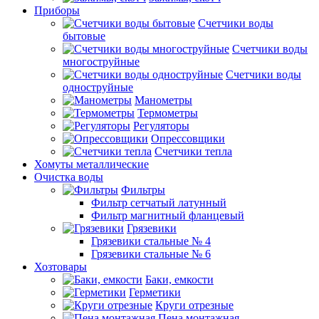
Приборы
Счетчики воды
бытовые
Счетчики воды
многоструйные
Счетчики воды
одноструйные
Манометры
Термометры
Регуляторы
Опрессовщики
Счетчики тепла
Хомуты металлические
Очистка воды
Фильтры
Фильтр сетчатый латунный
Фильтр магнитный фланцевый
Грязевики
Грязевики стальные № 4
Грязевики стальные № 6
Хозтовары
Баки, емкости
Герметики
Круги отрезные
Пена монтажная