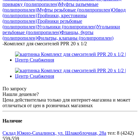
приварку (полипропилен)
Муфты разъемные
(полипропилен)
Муфты резьбовые (полипропилен)
Обвод
(полипропилен)
Тройники, крестовины
(полипропилен)
Тройники резъбовые
(полипропилен)
Угольники (полипропилен)
Угольники
резъбовые (полипропилен)
Фланцы, бурты
(полипропилен)
Фильтры, клапаны (полипропилен)
-
Комплект для смесителей PPR 20 х 1/2
По запросу
Нашли дешевле?
Цена действительна только для интернет-магазина и может
отличаться от цен в розничных магазинах
Наличие
Склад Южно-Сахалинск, ул. Шлакоблочная, 28а
тел: 8 (4242)
559-559