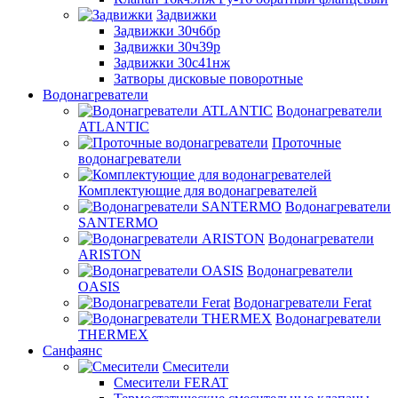
Задвижки
Задвижки 30ч6бр
Задвижки 30ч39р
Задвижки 30с41нж
Затворы дисковые поворотные
Водонагреватели
Водонагреватели
ATLANTIC
Проточные
водонагреватели
Комплектующие для водонагревателей
Водонагреватели
SANTERMO
Водонагреватели
ARISTON
Водонагреватели
OASIS
Водонагреватели Ferat
Водонагреватели
THERMEX
Санфаянс
Смесители
Смесители FERAT