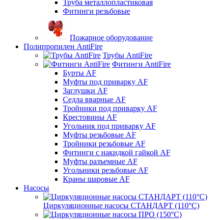
Труба металлопластиковая
Фитинги резьбовые
Пожарное оборудование
Полипропилен AntiFire
Трубы AntiFire
Фитинги AntiFire
Бурты AF
Муфты под приварку AF
Заглушки AF
Седла вварные AF
Тройники под приварку AF
Крестовины AF
Угольник под приварку AF
Муфты резьбовые AF
Тройники резьбовые AF
Фитинги с накидкой гайкой AF
Муфты разъемные AF
Угольники резьбовые AF
Краны шаровые AF
Насосы
Циркуляционные насосы СТАНДАРТ (110°C)