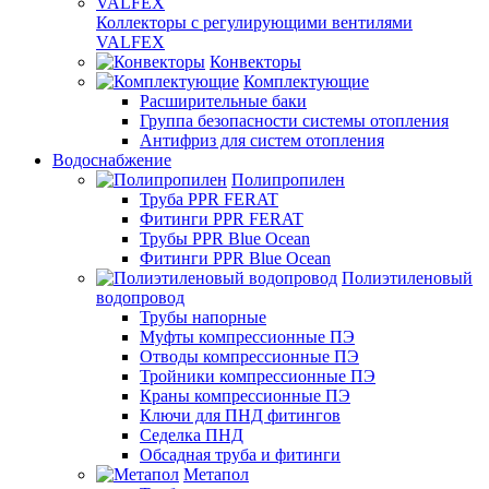
Коллекторы с регулирующими вентилями
VALFEX
Конвекторы
Комплектующие
Расширительные баки
Группа безопасности системы отопления
Антифриз для систем отопления
Водоснабжение
Полипропилен
Труба PPR FERAT
Фитинги PPR FERAT
Трубы PPR Blue Ocean
Фитинги PPR Blue Ocean
Полиэтиленовый
водопровод
Трубы напорные
Муфты компрессионные ПЭ
Отводы компрессионные ПЭ
Тройники компрессионные ПЭ
Краны компрессионные ПЭ
Ключи для ПНД фитингов
Седелка ПНД
Обсадная труба и фитинги
Метапол