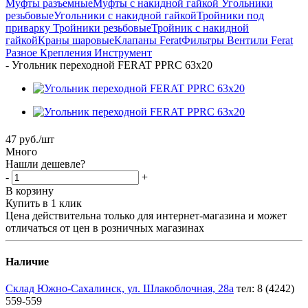
Муфты разъемные
Муфты с накидной гайкой
Угольники
резьбовые
Угольники с накидной гайкой
Тройники под
приварку
Тройники резьбовые
Тройник с накидной
гайкой
Краны шаровые
Клапаны Ferat
Фильтры
Вентили Ferat
Разное
Крепления
Инструмент
-
Угольник переходной FERAT PPRC 63x20
47
руб.
/шт
Много
Нашли дешевле?
-
+
В корзину
Купить в 1 клик
Цена действительна только для интернет-магазина и может
отличаться от цен в розничных магазинах
Наличие
Склад Южно-Сахалинск, ул. Шлакоблочная, 28а
тел: 8 (4242)
559-559