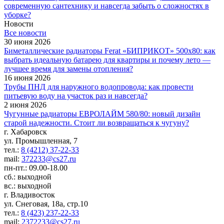
современную сантехнику и навсегда забыть о сложностях в
уборке?
Новости
Все новости
30 июня 2026
Биметаллические радиаторы Ferat «БИПРИКОТ» 500x80: как
выбрать идеальную батарею для квартиры и почему лето —
лучшее время для замены отопления?
16 июня 2026
Трубы ПНД для наружного водопровода: как провести
питьевую воду на участок раз и навсегда?
2 июня 2026
Чугунные радиаторы ЕВРОЛАЙМ 580/80: новый дизайн
старой надежности. Стоит ли возвращаться к чугуну?
г. Хабаровск
ул. Промышленная, 7
тел.:
8 (4212) 37-22-33
mail:
372233@cs27.ru
пн-пт.: 09.00-18.00
сб.: выходной
вс.: выходной
г. Владивосток
ул. Снеговая, 18а, стр.10
тел.:
8 (423) 237-22-33
mail:
2372233@cs27.ru