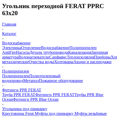
Угольник переходной FERAT PPRC
63x20
Главная
-
Каталог
-
Водоснабжение
Электрика
Отопление
Водоснабжение
Полипропилен
AntiFire
Насосы
Детали трубопровода
Канализация
Запорная
арматура
Водонагреватели
Санфаянс
Теплоизоляция
Приборы
Хо
металлические
Очистка воды
Хозтовары
Акции и распродажи
-
Полипропилен
Полипропилен
Полиэтиленовый
водопровод
Метапол
Пожарное оборудование
-
Фитинги PPR FERAT
Труба PPR FERAT
Фитинги PPR FERAT
Трубы PPR Blue
Ocean
Фитинги PPR Blue Ocean
-
Угольники под приварку
Крестовины Ferat
Муфты под приварку
Муфты резьбовые