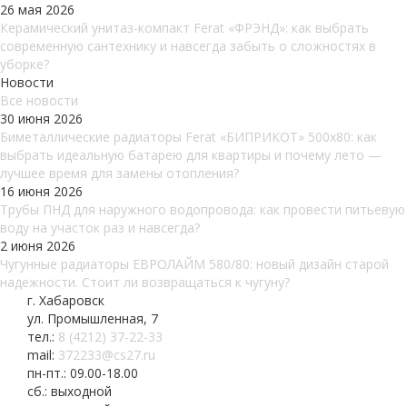
26 мая 2026
Керамический унитаз-компакт Ferat «ФРЭНД»: как выбрать
современную сантехнику и навсегда забыть о сложностях в
уборке?
Новости
Все новости
30 июня 2026
Биметаллические радиаторы Ferat «БИПРИКОТ» 500x80: как
выбрать идеальную батарею для квартиры и почему лето —
лучшее время для замены отопления?
16 июня 2026
Трубы ПНД для наружного водопровода: как провести питьевую
воду на участок раз и навсегда?
2 июня 2026
Чугунные радиаторы ЕВРОЛАЙМ 580/80: новый дизайн старой
надежности. Стоит ли возвращаться к чугуну?
г. Хабаровск
ул. Промышленная, 7
тел.:
8 (4212) 37-22-33
mail:
372233@cs27.ru
пн-пт.: 09.00-18.00
сб.: выходной