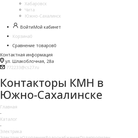
Хабаровск
Чита
Южно-Сахалинск
Войти
Мой кабинет
Корзина
0
Сравнение товаров
0
Контактная информация
ул. Шлакоблочная, 28а
772233@cs27.ru
Контакторы КМН в
Южно-Сахалинске
Главная
-
Каталог
-
Электрика
Электрика
Отопление
Водоснабжение
Полипропилен