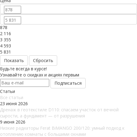
Цена
878
2 116
3 355
4 593
5 831
Сбросить
Будьте всегда в курсе!
Узнавайте о скидках и акциях первым
Статьи
Все cтатьи
23 июня 2026
Дренаж в геотекстиле D110: спасаем участок от вечной
сырости, а фундамент — от разрушения
9 июня 2026
Низкие радиаторы Ferat BiMANGO 200/120: умный подход к
отоплению комнаты с большими окнами