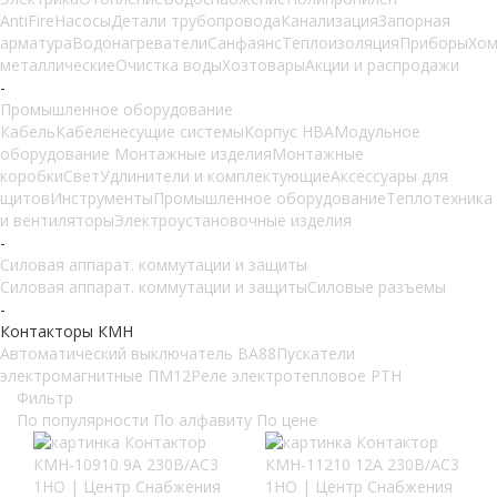
AntiFire
Насосы
Детали трубопровода
Канализация
Запорная
арматура
Водонагреватели
Санфаянс
Теплоизоляция
Приборы
Хом
металлические
Очистка воды
Хозтовары
Акции и распродажи
-
Промышленное оборудование
Кабель
Кабеленесущие системы
Корпус НВА
Модульное
оборудование
Монтажные изделия
Монтажные
коробки
Свет
Удлинители и комплектующие
Аксессуары для
щитов
Инструменты
Промышленное оборудование
Теплотехника
и вентиляторы
Электроустановочные изделия
-
Силовая аппарат. коммутации и защиты
Силовая аппарат. коммутации и защиты
Силовые разъемы
-
Контакторы КМН
Автоматический выключатель ВА88
Пускатели
электромагнитные ПМ12
Реле электротепловое РТН
Фильтр
По популярности
По алфавиту
По цене