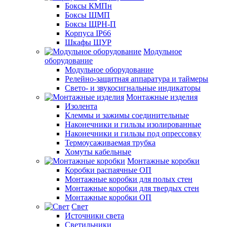
Боксы КМПн
Боксы ЩМП
Боксы ЩРН-П
Корпуса IP66
Шкафы ЩУР
Модульное
оборудование
Модульное оборудование
Релейно-защитная аппаратура и таймеры
Свето- и звукосигнальные индикаторы
Монтажные изделия
Изолента
Клеммы и зажимы соединительные
Наконечники и гильзы изолированные
Наконечники и гильзы под опрессовку
Термоусаживаемая трубка
Хомуты кабельные
Монтажные коробки
Коробки распаячные ОП
Монтажные коробки для полых стен
Монтажные коробки для твердых стен
Монтажные коробки ОП
Свет
Источники света
Светильники