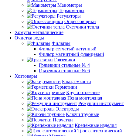
Манометры
Термометры
Регуляторы
Опрессовщики
Счетчики тепла
Хомуты металлические
Очистка воды
Фильтры
Фильтр сетчатый латунный
Фильтр магнитный фланцевый
Грязевики
Грязевики стальные № 4
Грязевики стальные № 6
Хозтовары
Баки, емкости
Герметики
Круги отрезные
Пена монтажная
Режущий инструмент
Электроды
Ключи трубные
Перчатки
Крепёжные изделия
Трос сантехнический