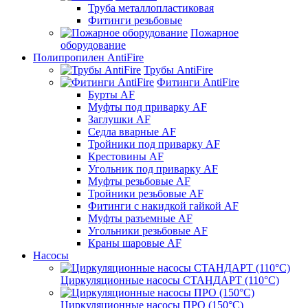
Труба металлопластиковая
Фитинги резьбовые
Пожарное
оборудование
Полипропилен AntiFire
Трубы AntiFire
Фитинги AntiFire
Бурты AF
Муфты под приварку AF
Заглушки AF
Седла вварные AF
Тройники под приварку AF
Крестовины AF
Угольник под приварку AF
Муфты резьбовые AF
Тройники резьбовые AF
Фитинги с накидкой гайкой AF
Муфты разъемные AF
Угольники резьбовые AF
Краны шаровые AF
Насосы
Циркуляционные насосы СТАНДАРТ (110°C)
Циркуляционные насосы ПРО (150°C)