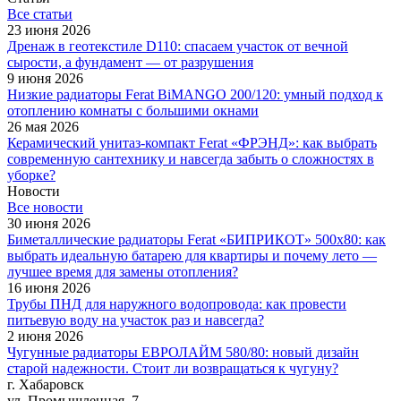
Все cтатьи
23 июня 2026
Дренаж в геотекстиле D110: спасаем участок от вечной
сырости, а фундамент — от разрушения
9 июня 2026
Низкие радиаторы Ferat BiMANGO 200/120: умный подход к
отоплению комнаты с большими окнами
26 мая 2026
Керамический унитаз-компакт Ferat «ФРЭНД»: как выбрать
современную сантехнику и навсегда забыть о сложностях в
уборке?
Новости
Все новости
30 июня 2026
Биметаллические радиаторы Ferat «БИПРИКОТ» 500x80: как
выбрать идеальную батарею для квартиры и почему лето —
лучшее время для замены отопления?
16 июня 2026
Трубы ПНД для наружного водопровода: как провести
питьевую воду на участок раз и навсегда?
2 июня 2026
Чугунные радиаторы ЕВРОЛАЙМ 580/80: новый дизайн
старой надежности. Стоит ли возвращаться к чугуну?
г. Хабаровск
ул. Промышленная, 7