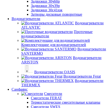
Задвижки 30ч6бр
Задвижки 30ч39р
Задвижки 30с41нж
Затворы дисковые поворотные
Водонагреватели
Водонагреватели
ATLANTIC
Проточные
водонагреватели
Комплектующие для водонагревателей
Водонагреватели
SANTERMO
Водонагреватели
ARISTON
Водонагреватели OASIS
Водонагреватели Ferat
Водонагреватели
THERMEX
Санфаянс
Смесители
Смесители FERAT
Термостатические смесительные клапаны
Смесители SWES