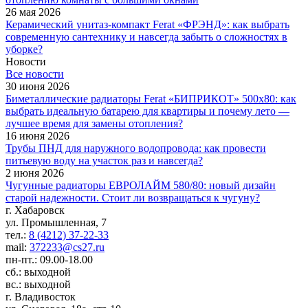
26 мая 2026
Керамический унитаз-компакт Ferat «ФРЭНД»: как выбрать
современную сантехнику и навсегда забыть о сложностях в
уборке?
Новости
Все новости
30 июня 2026
Биметаллические радиаторы Ferat «БИПРИКОТ» 500x80: как
выбрать идеальную батарею для квартиры и почему лето —
лучшее время для замены отопления?
16 июня 2026
Трубы ПНД для наружного водопровода: как провести
питьевую воду на участок раз и навсегда?
2 июня 2026
Чугунные радиаторы ЕВРОЛАЙМ 580/80: новый дизайн
старой надежности. Стоит ли возвращаться к чугуну?
г. Хабаровск
ул. Промышленная, 7
тел.:
8 (4212) 37-22-33
mail:
372233@cs27.ru
пн-пт.: 09.00-18.00
сб.: выходной
вс.: выходной
г. Владивосток