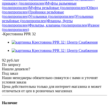
приварку (полипропилен)
Муфты разъемные
(полипропилен)
Муфты резьбовые (полипропилен)
Обвод
(полипропилен)
Тройники резъбовые
(полипропилен)
Угольники (полипропилен)
Угольники
резъбовые (полипропилен)
Фланцы, бурты
(полипропилен)
Фильтры, клапаны (полипропилен)
Разное
(полипропилен)
-
Крестовина PPR 32
92
руб.
/шт
По запросу
Нашли дешевле?
Под заказ
Наши менеджеры обязательно свяжутся с вами и уточнят
условия заказа
Цена действительна только для интернет-магазина и может
отличаться от цен в розничных магазинах
Наличие