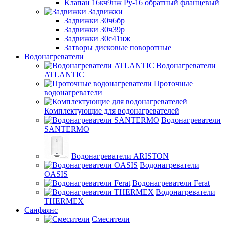
Клапан 16кч9нж Ру-16 обратный фланцевый
Задвижки
Задвижки 30ч6бр
Задвижки 30ч39р
Задвижки 30с41нж
Затворы дисковые поворотные
Водонагреватели
Водонагреватели
ATLANTIC
Проточные
водонагреватели
Комплектующие для водонагревателей
Водонагреватели
SANTERMO
Водонагреватели ARISTON
Водонагреватели
OASIS
Водонагреватели Ferat
Водонагреватели
THERMEX
Санфаянс
Смесители