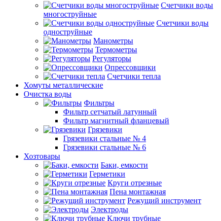
Счетчики воды
многоструйные
Счетчики воды
одноструйные
Манометры
Термометры
Регуляторы
Опрессовщики
Счетчики тепла
Хомуты металлические
Очистка воды
Фильтры
Фильтр сетчатый латунный
Фильтр магнитный фланцевый
Грязевики
Грязевики стальные № 4
Грязевики стальные № 6
Хозтовары
Баки, емкости
Герметики
Круги отрезные
Пена монтажная
Режущий инструмент
Электроды
Ключи трубные