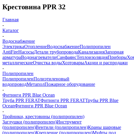
Крестовина PPR 32
Главная
-
Каталог
-
Водоснабжение
Электрика
Отопление
Водоснабжение
Полипропилен
AntiFire
Насосы
Детали трубопровода
Канализация
Запорная
арматура
Водонагреватели
Санфаянс
Теплоизоляция
Приборы
Хо
металлические
Очистка воды
Хозтовары
Акции и распродажи
-
Полипропилен
Полипропилен
Полиэтиленовый
водопровод
Метапол
Пожарное оборудование
-
Фитинги PPR Blue Ocean
Труба PPR FERAT
Фитинги PPR FERAT
Трубы PPR Blue
Ocean
Фитинги PPR Blue Ocean
-
Тройники, крестовины (полипропилен)
Заглушки (полипропилен)
Инструмент
(полипропилен)
Вентили (полипропилен)
Краны шаровые
(полипропилен)
Крепление (полипропилен)
Муфты под