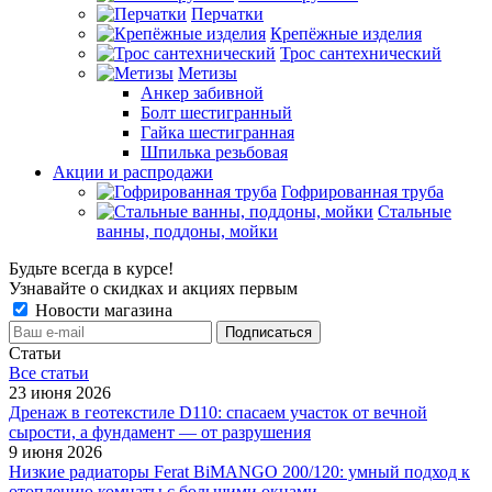
Перчатки
Крепёжные изделия
Трос сантехнический
Метизы
Анкер забивной
Болт шестигранный
Гайка шестигранная
Шпилька резьбовая
Акции и распродажи
Гофрированная труба
Стальные
ванны, поддоны, мойки
Будьте всегда в курсе!
Узнавайте о скидках и акциях первым
Новости магазина
Статьи
Все cтатьи
23 июня 2026
Дренаж в геотекстиле D110: спасаем участок от вечной
сырости, а фундамент — от разрушения
9 июня 2026
Низкие радиаторы Ferat BiMANGO 200/120: умный подход к
отоплению комнаты с большими окнами