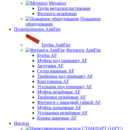
Метапол
Труба металлопластиковая
Фитинги резьбовые
Пожарное
оборудование
Полипропилен AntiFire
Трубы AntiFire
Фитинги AntiFire
Бурты AF
Муфты под приварку AF
Заглушки AF
Седла вварные AF
Тройники под приварку AF
Крестовины AF
Угольник под приварку AF
Муфты резьбовые AF
Тройники резьбовые AF
Фитинги с накидкой гайкой AF
Муфты разъемные AF
Угольники резьбовые AF
Краны шаровые AF
Насосы