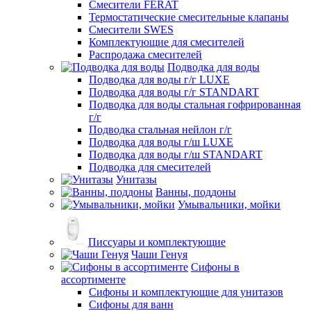
Смесители FERAT
Термостатические смесительные клапаны
Смесители SWES
Комплектующие для смесителей
Распродажа смесителей
Подводка для воды
Подводка для воды г/г LUXE
Подводка для воды г/г STANDART
Подводка для воды стальная гофрированная
г/г
Подводка стальная нейлон г/г
Подводка для воды г/ш LUXE
Подводка для воды г/ш STANDART
Подводка для смесителей
Унитазы
Ванны, поддоны
Умывальники, мойки
Писсуары и комплектующие
Чаши Генуя
Сифоны в
ассортименте
Сифоны и комплектующие для унитазов
Сифоны для ванн