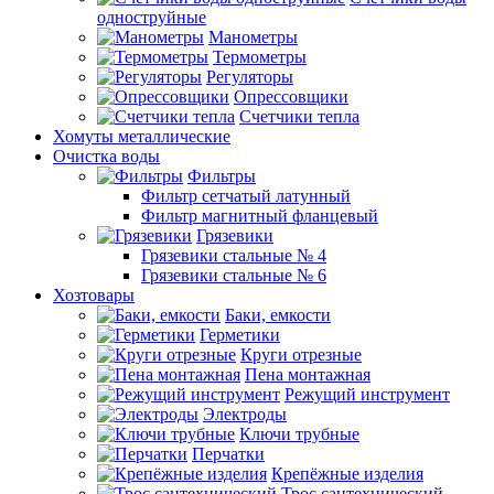
одноструйные
Манометры
Термометры
Регуляторы
Опрессовщики
Счетчики тепла
Хомуты металлические
Очистка воды
Фильтры
Фильтр сетчатый латунный
Фильтр магнитный фланцевый
Грязевики
Грязевики стальные № 4
Грязевики стальные № 6
Хозтовары
Баки, емкости
Герметики
Круги отрезные
Пена монтажная
Режущий инструмент
Электроды
Ключи трубные
Перчатки
Крепёжные изделия
Трос сантехнический