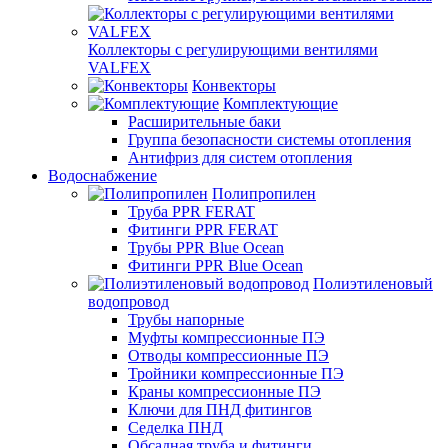
Коллекторы с регулирующими вентилями
VALFEX
Конвекторы
Комплектующие
Расширительные баки
Группа безопасности системы отопления
Антифриз для систем отопления
Водоснабжение
Полипропилен
Труба PPR FERAT
Фитинги PPR FERAT
Трубы PPR Blue Ocean
Фитинги PPR Blue Ocean
Полиэтиленовый
водопровод
Трубы напорные
Муфты компрессионные ПЭ
Отводы компрессионные ПЭ
Тройники компрессионные ПЭ
Краны компрессионные ПЭ
Ключи для ПНД фитингов
Седелка ПНД
Обсадная труба и фитинги