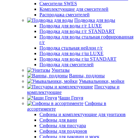
Смесители SWES
Комплектующие для смесителей
Распродажа смесителей
Подводка для воды
Подводка для воды г/г LUXE
Подводка для воды г/г STANDART
Подводка для воды стальная гофрированная
г/г
Подводка стальная нейлон г/г
Подводка для воды г/ш LUXE
Подводка для воды г/ш STANDART
Подводка для смесителей
Унитазы
Ванны, поддоны
Умывальники, мойки
Писсуары и
комплектующие
Чаши Генуя
Сифоны в
ассортименте
Сифоны и комплектующие для унитазов
Сифоны для ванн
Сифоны для писсуара
Сифоны для поддонов
Сифоны для раковин и моек