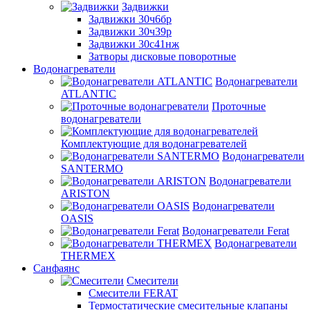
Задвижки
Задвижки 30ч6бр
Задвижки 30ч39р
Задвижки 30с41нж
Затворы дисковые поворотные
Водонагреватели
Водонагреватели
ATLANTIC
Проточные
водонагреватели
Комплектующие для водонагревателей
Водонагреватели
SANTERMO
Водонагреватели
ARISTON
Водонагреватели
OASIS
Водонагреватели Ferat
Водонагреватели
THERMEX
Санфаянс
Смесители
Смесители FERAT
Термостатические смесительные клапаны