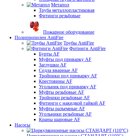
Метапол
Труба металлопластиковая
Фитинги резьбовые
Пожарное оборудование
Полипропилен AntiFire
Трубы AntiFire
Фитинги AntiFire
Бурты AF
Муфты под приварку AF
Заглушки AF
Седла вварные AF
Тройники под приварку AF
Крестовины AF
Угольник под приварку AF
Муфты резьбовые AF
Тройники резьбовые AF
Фитинги с накидкой гайкой AF
Муфты разъемные AF
Угольники резьбовые AF
Краны шаровые AF
Насосы
Циркуляционные насосы СТАНДАРТ (110°C)