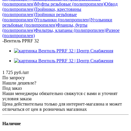
(полипропилен)
Муфты резьбовые (полипропилен)
Обвод
(полипропилен)
Тройники, крестовины
(полипропилен)
Тройники резъбовые
(полипропилен)
Угольники (полипропилен)
Угольники
резъбовые (полипропилен)
Фланцы, бурты
(полипропилен)
Фильтры, клапаны (полипропилен)
Разное
(полипропилен)
-
Вентиль PPRF 32
1 725
руб.
/шт
По запросу
Нашли дешевле?
Под заказ
Наши менеджеры обязательно свяжутся с вами и уточнят
условия заказа
Цена действительна только для интернет-магазина и может
отличаться от цен в розничных магазинах
Наличие