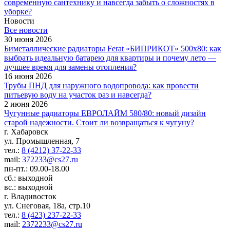
современную сантехнику и навсегда забыть о сложностях в
уборке?
Новости
Все новости
30 июня 2026
Биметаллические радиаторы Ferat «БИПРИКОТ» 500x80: как
выбрать идеальную батарею для квартиры и почему лето —
лучшее время для замены отопления?
16 июня 2026
Трубы ПНД для наружного водопровода: как провести
питьевую воду на участок раз и навсегда?
2 июня 2026
Чугунные радиаторы ЕВРОЛАЙМ 580/80: новый дизайн
старой надежности. Стоит ли возвращаться к чугуну?
г. Хабаровск
ул. Промышленная, 7
тел.:
8 (4212) 37-22-33
mail:
372233@cs27.ru
пн-пт.: 09.00-18.00
сб.: выходной
вс.: выходной
г. Владивосток
ул. Снеговая, 18а, стр.10
тел.:
8 (423) 237-22-33
mail:
2372233@cs27.ru