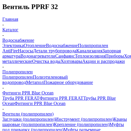
Вентиль PPRF 32
Главная
-
Каталог
-
Водоснабжение
Электрика
Отопление
Водоснабжение
Полипропилен
AntiFire
Насосы
Детали трубопровода
Канализация
Запорная
арматура
Водонагреватели
Санфаянс
Теплоизоляция
Приборы
Хо
металлические
Очистка воды
Хозтовары
Акции и распродажи
-
Полипропилен
Полипропилен
Полиэтиленовый
водопровод
Метапол
Пожарное оборудование
-
Фитинги PPR Blue Ocean
Труба PPR FERAT
Фитинги PPR FERAT
Трубы PPR Blue
Ocean
Фитинги PPR Blue Ocean
-
Вентили (полипропилен)
Заглушки (полипропилен)
Инструмент (полипропилен)
Краны
шаровые (полипропилен)
Крепление (полипропилен)
Муфты
под приварку (полипропилен)
Муфты разъемные